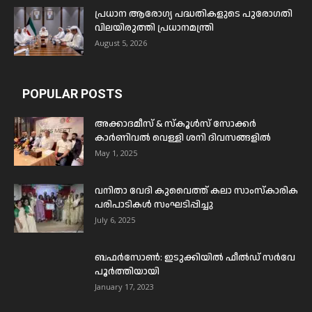
പ്രധാന ആരോഗ്യ പദ്ധതികളുടെ പുരോഗതി
വിലയിരുത്തി പ്രധാനമന്ത്രി
August 5, 2026
POPULAR POSTS
അക്കാദമീസ് & സ്കൂൾസ് സോക്കർ
കാർണിവൽ വെള്ളി ശനി ദിവസങ്ങളിൽ
May 1, 2025
വനിതാ വേദി കുവൈത്ത് കലാ സാംസ്കാരിക
പരിപാടികൾ സംഘടിപ്പിച്ചു
July 6, 2025
ബഫര്‍സോണ്‍: ഇടുക്കിയില്‍ ഫീല്‍ഡ് സര്‍വേ
പൂര്‍ത്തിയായി
January 17, 2023