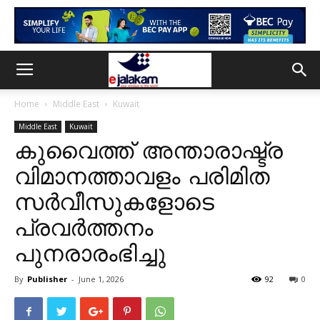
Home
Middle East
Kuwait
Middle East
Kuwait
കുവൈത്ത് അന്താരാഷ്ട്ര
വിമാനത്താവളം പരിമിത
സർവീസുകളോടെ
പ്രവർത്തനം
പുനരാരംഭിച്ചു
By
Publisher
-
June 1, 2026
92
0