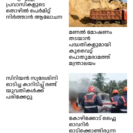
പ്രവാസികളുടെ
തൊഴിൽ പെർമിറ്റ്
നിർത്താൻ ആലോചന
മണൽ മോഷണം
തടയാൻ
പദ്ധതികളുമായി
കുവൈറ്റ്
പൊതുമരാമത്ത്
മന്ത്രാലയം
സിറിയൻ സ്വദേശിനി
ഓടിച്ച കാറിടിച്ച് രണ്ട്
യുവതികൾക്ക്
പരിക്കേറ്റു
കോഴിക്കോട് ഫ്ലൈ
ഓവറിർ
ഓടിക്കൊണ്ടിരുന്ന