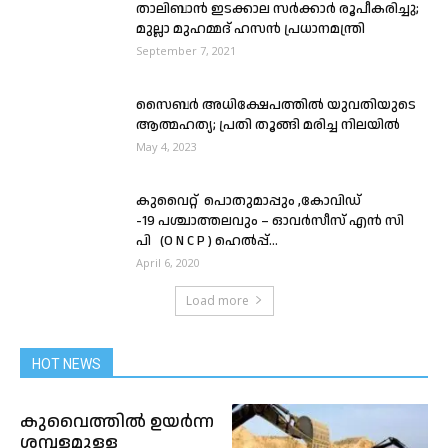
താലിബാൻ ഇടക്കാല സർക്കാർ രൂപീകരിച്ചു;
മുല്ലാ മുഹമ്മദ് ഹസൻ പ്രധാനമന്ത്രി
September 7, 2021
സൈബര്‍ അധിക്ഷേപത്തില്‍ യുവതിയുടെ
ആത്മഹത്യ; പ്രതി തൂങ്ങി മരിച്ച നിലയില്‍
May 4, 2023
കുവൈറ്റ്‌ പൊതുമാപ്പും ,കോവിഡ്
-19 പശ്ചാത്തലവും – ഓവർസീസ് എൻ സി
പി (O N C P ) ഹെൽപ്പ്...
April 6, 2020
Load more
HOT NEWS
കുവൈത്തിൽ ഉയർന്ന
ശമ്പളമുള്ള