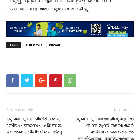
വകുപ്പുകളുമായി ഏകോപനം തുടരുകയാണെന്ന്
വിമാനത്താവള അധികൃതർ അറിയിച്ചു.
TAGS
gulf news
kuwait
Previous article
Next article
കുവൈറ്റിൽ ചിത്രീകരിച്ച
കുവൈറ്റിലെ ജയിലുകളിൽ
“നീയും ഞാനും” പ്രണയ
നിന്ന് മൂന്ന് തടവുകാർ
ആൽബം റിലീസ് ചെയ്തു
ചാടിയ സംഭവത്തിൽ
അടിയന്തര അന്വേഷണം