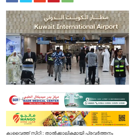
കുവൈത്ത് സിറ്റി : താൽക്കാലികമായി പ്രവർത്തനം