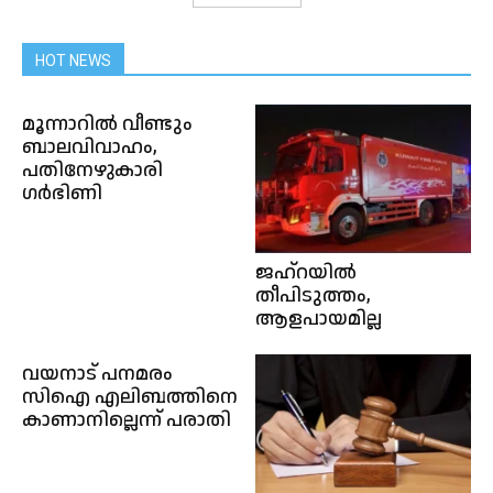
HOT NEWS
മൂന്നാറില്‍ വീണ്ടും
ബാലവിവാഹം,
പതിനേഴുകാരി
ഗർഭിണി
ജഹ്‌റയിൽ
തീപിടുത്തം,
ആളപായമില്ല
വയനാട് പനമരം
സിഐ എലിബത്തിനെ
കാണാനില്ലെന്ന് പരാതി