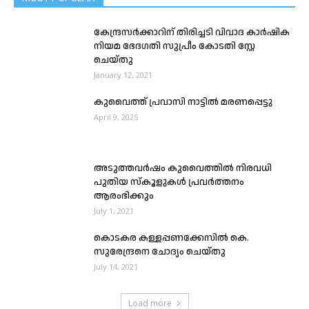
കേന്ദ്രസർക്കാറിന് തിരിച്ചടി വിവാദ കാർഷിക
നിയമ ഭേദഗതി സുപ്രീം കോടതി സ്റ്റേ
ചെയ്തു
January 12, 2021
കുവൈത്ത് പ്രവാസി നാട്ടിൽ മരണപ്പെട്ടു
April 9, 2025
അടുത്തവർഷം കുവൈത്തിൽ നിരവധി
പുതിയ സ്കൂളുകൾ പ്രവർത്തനം
ആരംഭിക്കും
July 1, 2021
കൊടകര കള്ളപ്പണക്കേസില്‍ കെ.
സുരേന്ദ്രനെ ചോദ്യം ചെയ്തു
July 14, 2021
Load more