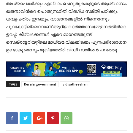
അധ്യാപകർക്കും എല്ലാം ചെറുതുകകളുടെ ആശ്വാസം.
ഖജനാവിന്‍റെ പൊതുസ്ഥിതി വിദഗ്ധ സമിതി പഠിക്കും.
ധവളപത്രം ഇറക്കും. വാഗ്ദാനങ്ങളിൽ നിന്നൊന്നും
പുറകോട്ടില്ലെന്നാണ് ആദ്യ വാർത്താസമ്മേളനത്തിന്‍റെ
ഉറപ്പ്. കീഴ്വഴക്കങ്ങൾ ഏറെ മാറേണ്ടതുണ്ട്.
സെക്രട്ടേറിയറ്റിലെ മാധ്യമ വിലക്കിടക്കം പുനപരിശോധന
ഉണ്ടാകുമെന്നും മുഖ്യമന്ത്രി വിഡി സതീശൻ പറഞ്ഞു.
TAGS
Kerala government
v d satheeshan