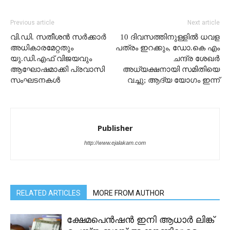
Previous article
Next article
വി.ഡി. സതീശൻ സർക്കാർ
10 ദിവസത്തിനുള്ളിൽ ധവള
അധികാരമേറ്റതും
പത്രം ഇറക്കും, ഡോ.കെ എം
യു.ഡി.എഫ് വിജയവും
ചന്ദ്ര ശേഖർ
ആഘോഷമാക്കി പ്രവാസി
അധ്യക്ഷനായി സമിതിയെ
സംഘടനകൾ
വച്ചു; ആദ്യ യോഗം ഇന്ന്
Publisher
http://www.ejalakam.com
RELATED ARTICLES
MORE FROM AUTHOR
ക്ഷേമപെൻഷൻ ഇനി ആധാർ ലിങ്ക്