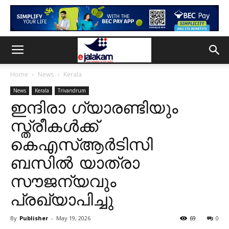
Home
News
Kerala
News
Kerala
Trivandrum
ഇന്ദിരാ ഗ്യാരണ്ടിയും
സ്ത്രീകൾക്ക്
കെഎസ്ആർടിസി
ബസിൽ യാത്രാ
സൗജന്യവും
പ്രഖ്യാപിച്ചു
By
Publisher
-
May 19, 2026
69
0