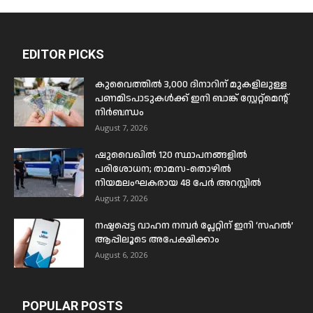
EDITOR PICKS
കുവൈത്തിൽ 3,000 ദിനാറിന് മുകളിലുള്ള
പണമിടപാടുകൾക്ക് ഇനി ബാങ്ക് സ്റ്റേറ്റ്മെന്റ്
നിർബന്ധം
August 7, 2026
ഷുവൈഖിൽ 120 സ്ഥാപനങ്ങളിൽ
പരിശോധന; താമസ-തൊഴിൽ
നിയമലംഘകരായ 48 പേർ അറസ്റ്റിൽ
August 7, 2026
നഷ്ടപ്പെട്ട വാഹന നമ്പർ പ്ലേറ്റിന് ഇനി ‘സഹൽ’
ആപ്പിലൂടെ അപേക്ഷിക്കാം
August 6, 2026
POPULAR POSTS