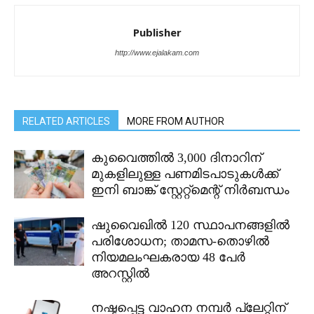
Publisher
http://www.ejalakam.com
RELATED ARTICLES
MORE FROM AUTHOR
കുവൈത്തിൽ 3,000 ദിനാറിന്
മുകളിലുള്ള പണമിടപാടുകൾക്ക്
ഇനി ബാങ്ക് സ്റ്റേറ്റ്മെന്റ് നിർബന്ധം
ഷുവൈഖിൽ 120 സ്ഥാപനങ്ങളിൽ
പരിശോധന; താമസ-തൊഴിൽ
നിയമലംഘകരായ 48 പേർ
അറസ്റ്റിൽ
നഷ്ടപ്പെട്ട വാഹന നമ്പർ പ്ലേറ്റിന്