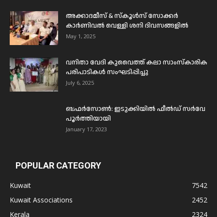
അക്കാദമീസ് & സ്കൂൾസ് സോക്കർ
കാർണിവൽ വെള്ളി ശനി ദിവസങ്ങളിൽ
May 1, 2025
വനിതാ വേദി കുവൈത്ത് കലാ സാംസ്കാരിക
പരിപാടികൾ സംഘടിപ്പിച്ചു
July 6, 2025
ബഫര്‍സോണ്‍: ഇടുക്കിയില്‍ ഫീല്‍ഡ് സര്‍വേ
പൂര്‍ത്തിയായി
January 17, 2023
POPULAR CATEGORY
Kuwait
7542
Kuwait Associations
2452
Kerala
2324