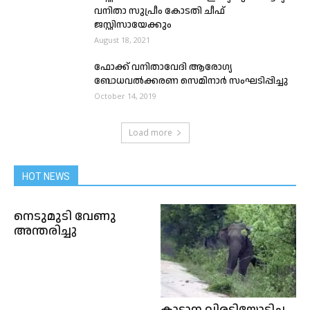
വനിതാ സുപ്രീം കോടതി ചീഫ്
ജസ്റ്റിസായേക്കും
August 18, 2021
ഫോക്ക് വനിതാവേദി ആരോഗ്യ
ബോധവൽക്കരണ സെമിനാർ സംഘടിപ്പിച്ചു
October 14, 2019
Load more
HOT NEWS
നെടുമുടി വേണു
അന്തരിച്ചു
കാട്ടാന വിരട്ടിയോടിച്ച