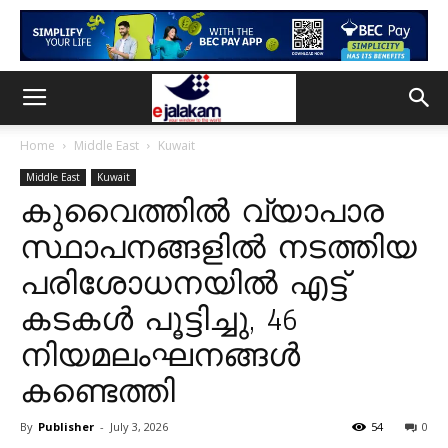
Home
Middle East
Kuwait
Middle East
Kuwait
കുവൈത്തിൽ വ്യാപാര
സ്ഥാപനങ്ങളിൽ നടത്തിയ
പരിശോധനയിൽ എട്ട്
കടകൾ പൂട്ടിച്ചു, 46
നിയമലംഘനങ്ങൾ
കണ്ടെത്തി
By
Publisher
-
July 3, 2026
54
0