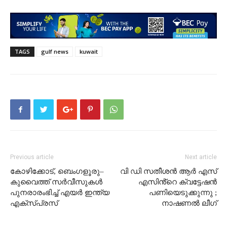
TAGS
gulf news
kuwait
Previous article
Next article
കോഴിക്കോട്, ബെംഗളൂരു–
വി ഡി സതീശൻ ആർ എസ്
കുവൈത്ത് സർവീസുകൾ
എസിൻ്റെ ക്വട്ടേഷൻ
പുനരാരംഭിച്ച് എയർ ഇന്ത്യ
പണിയെടുക്കുന്നു ;
എക്സ്പ്രസ്
നാഷണൽ ലീഗ്