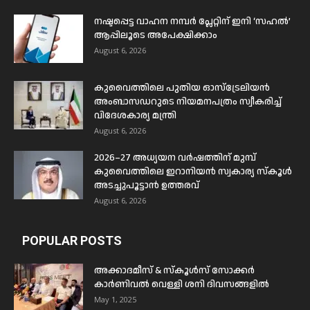
നഷ്ടപ്പെട്ട വാഹന നമ്പർ പ്ലേറ്റിന് ഇനി ‘സഹൽ’
ആപ്പിലൂടെ അപേക്ഷിക്കാം
August 6, 2026
കുവൈത്തിലെ പുതിയ ഓസ്ട്രേലിയൻ
അംബാസഡറുടെ നിയമനപത്രം സ്വീകരിച്ച്
വിദേശകാര്യ മന്ത്രി
August 6, 2026
2026–27 അധ്യയന വർഷത്തിന് മുമ്പ്
കുവൈത്തിലെ ഇറാനിയൻ സ്വകാര്യ സ്കൂൾ
അടച്ചുപൂട്ടാൻ ഉത്തരവ്
August 6, 2026
POPULAR POSTS
അക്കാദമീസ് & സ്കൂൾസ് സോക്കർ
കാർണിവൽ വെള്ളി ശനി ദിവസങ്ങളിൽ
May 1, 2025