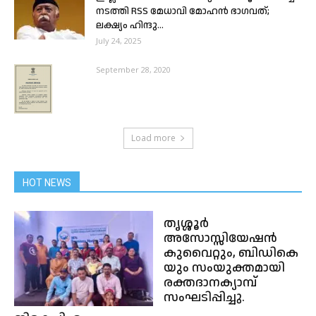
നടത്തി RSS മേധാവി മോഹൻ ഭാഗവത്;
ലക്ഷ്യം ഹിന്ദു...
July 24, 2025
September 28, 2020
Load more
HOT NEWS
തൃശ്ശൂർ
അസോസ്സിയേഷൻ
കുവൈറ്റും, ബിഡികെ
യും സംയുക്തമായി
രക്തദാനക്യാമ്പ്
സംഘടിപ്പിച്ചു.