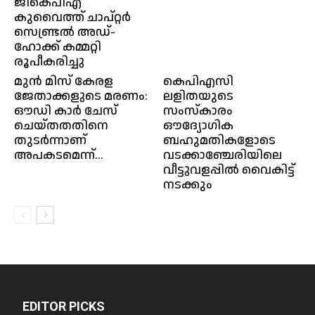
ജികെപിഎ
കുവൈത്ത്‌ ചാപ്റ്റർ
സെണ്ട്രൽ അഡ്‌-
ഹോക്ക്‌ കമ്മറ്റി
രൂപീകരിച്ചു
മുൻ മിസ് കേരള
കെപിഎസി
ജേതാക്കളുടെ മരണം:
ലളിതയുടെ
ഔഡി കാർ ചേസ്
സംസ്‌കാരം
ചെയ്തതതിനെ
ഔദ്യോഗിക
തുടർന്നാണ്
ബഹുമതികളോടെ
അപകടമെന്ന്...
വടക്കാഞ്ചേരിയിലെ
വീട്ടുവളപ്പില്‍ വൈകിട്ട്
നടക്കും
EDITOR PICKS