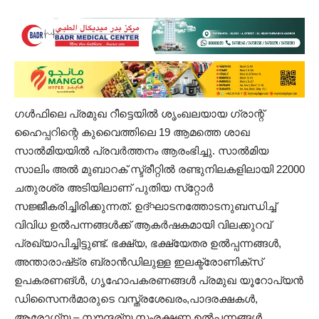
ഗൾഫിലെ പ്രമുഖ റീട്ടെയില്‍ ശൃംഖലയായ ഗ്രാന്റ്‌
ഹൈപ്പറിന്റെ കുവൈത്തിലെ 19 ആമത്തെ ശാഖ
സാൽമിയയിൽ പ്രവർത്തനം ആരംഭിച്ചു. സാൽമിയ
സാലിം അൽ മുബാറക് സ്ട്രീറ്റിൽ രണ്ടുനിലകളിലായി 22000
ചതുരശ്ര അടിയിലാണ് പുതിയ സ്​റ്റോർ
സജ്ജീകരിച്ചിരിക്കുന്നത്‌. ഉദ്​ഘാടനത്തോടനുബന്ധിച്ച്​
വിവിധ ഉൽപന്നങ്ങൾക്ക്​ ആകർഷകമായി വിലക്കുറവ്‌
പ്രഖ്യാപിച്ചിട്ടുണ്ട്​. ഭക്ഷ്യ, ഭക്ഷ്യേതര ഉല്‍പ്പന്നങ്ങൾ,
അന്താരാഷ്​ട്ര ബ്രാന്‍ഡിലുള്ള ഇലക്ട്രോണിക്സ്
ഉപകരണങ്ൾ, ഗൃഹോപകരണങ്ങൾ പ്ര
മുഖ യൂറോപ്യന്‍
ഡിസൈനര്‍മാരുടെ വസ്ത്രശേഖരം,പാദരക്ഷകൾ,
ആരോഗ്യ – സൗന്ദര്യ സംരക്ഷണ ഉല്‍പ്പന്നങ്ങൾ