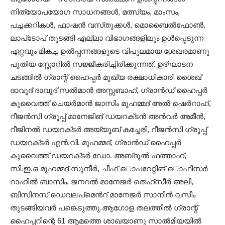
നിത്യോപയോഗ സാധനങ്ങൾ, മത്സ്യം, മാംസം,
പച്ചക്കറികൾ, ഫാഷൻ വസ്​തുക്കൾ, മൊബൈൽഫോൺ,
ലാപ്​ടോപ്​ തുടങ്ങി എല്ലാ വിഭാഗങ്ങളിലും ഉൾപ്പെടുന്ന
ഏറ്റവും മികച്ച ഉല്‍പ്പന്നങ്ങളുടെ വിപുലമായ ശേഖരമാണു
പുതിയ സ്റ്റോറിൽ സജ്ജീകരിച്ചിരിക്കുന്നത്‌. ഉദ്​ഘാടന
ചടങ്ങിൽ ഗ്രാന്റ്‌ ഹൈപ്പർ മുഖ്യ രക്ഷാധികാരി ശൈഖ്​
ദാവൂദ്​ ദാവൂദ്​ സൽമാൻ അസ്സബാഹ്​, ഗ്രാൻഡ്​ ഹൈപ്പർ
കുവൈത്ത്​ ചെയർമാൻ ജാസിം മുഹമ്മദ് അല്‍ ഷെര്‍റാഹ്,
റീജൻസി ഗ്രൂപ്പ്​ മാനേജിങ്​ ഡയറക്​ടൻ അൻവർ അമീൻ,
റീജിനൽ ഡയറക്​ടർ അയ്യൂബ്​ കച്ചേരി, റീജൻസി ഗ്രൂപ്പ്​
ഡയറക്​ടർ എൻ.വി. മുഹമ്മദ്​, ഗ്രാൻഡ്​ ഹൈപ്പർ
കുവൈത്ത്​ ഡയറക്​ടർ ഡോ. അബ്​ദുൽ ഫത്താഹ്​,
സി.ഇ.ഒ മുഹമ്മദ്​ സുനീർ, ചീഫ്​ ഒാപറേറ്റിങ്​ ഒാഫിസർ
റാഹിൽ ബാസിം, ജനറൽ മാനേജർ തെഹ്​സീർ അലി,
ബിസിനസ്​ ഡെവലപ്​മെൻറ്​ മാനേജർ സാനിൻ വസീം
തുടങ്ങിയവർ പങ്കെടുത്തു.ആഗോള തലത്തിൽ ഗ്രാന്റ്‌
ഹൈപ്പറിന്റെ 61 ആമത്തെ ശാഖയാണു സാൽമിയയിൽ