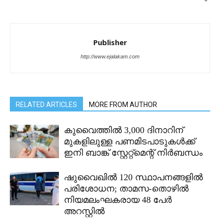
Publisher
http://www.ejalakam.com
RELATED ARTICLES
MORE FROM AUTHOR
കുവൈത്തിൽ 3,000 ദിനാറിന്
മുകളിലുള്ള പണമിടപാടുകൾക്ക്
ഇനി ബാങ്ക് സ്റ്റേറ്റ്മെന്റ് നിർബന്ധം
ഷുവൈഖിൽ 120 സ്ഥാപനങ്ങളിൽ
പരിശോധന; താമസ-തൊഴിൽ
നിയമലംഘകരായ 48 പേർ
അറസ്റ്റിൽ