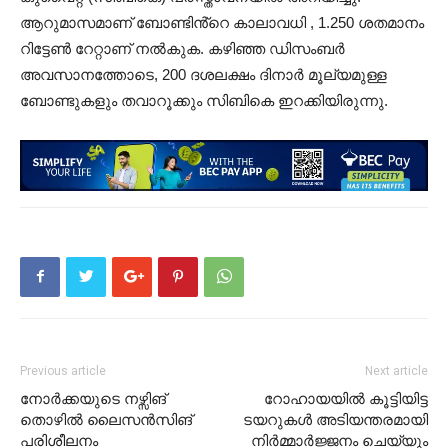
ആറുമാസമാണ് ബോണ്ടിൻ്റെ കാലാവധി , 1.250 ശതമാനം
റിട്ടേൺ റേറ്റാണ് നൽകുക. കഴിഞ്ഞ ഡിസംബർ
അവസാനത്തോടെ, 200 ദശലക്ഷം ദിനാർ മൂല്യമുള്ള
ബോണ്ടുകളും തവാറൂക്കും സിബികെ ഇറക്കിയിരുന്നു.
Previous article
Next article
നോർക്കയുടെ നഴ്സിങ്
റോഹായയിൽ കൂട്ടിയിട്ട
തൊഴിൽ ലൈസൻസിങ്
ടയറുകൾ അടിയന്തരമായി
പരിശീലനം
നിർമ്മാർജ്ജനം ചെയ്യും