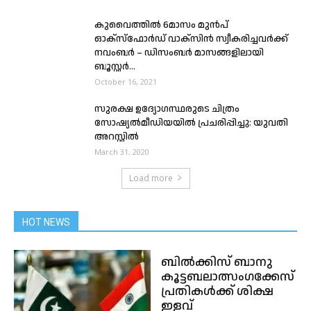
കുവൈത്തിൽ 6മാസം മുൻപ്
ഓക്സ്ഫോർഡ് വാക്സിൻ സ്വീകരിച്ചവർക്ക്
നവംബർ – ഡിസംബർ മാസങ്ങളിലായി
ബൂസ്റ്റർ...
October 16, 2021
സുരക്ഷ ഉദ്യോഗസ്ഥരുടെ ചിത്രം
സോഷ്യൽമീഡിയയിൽ പ്രചരിപ്പിച്ചു: യുവതി
അറസ്റ്റിൽ
March 31, 2020
Load more
HOT NEWS
ബില്‍ക്കിസ് ബാനു
കൂട്ടബലാത്സംഗക്കേസ്
പ്രതികള്‍ക്ക് ശിക്ഷ
ഇളവ്