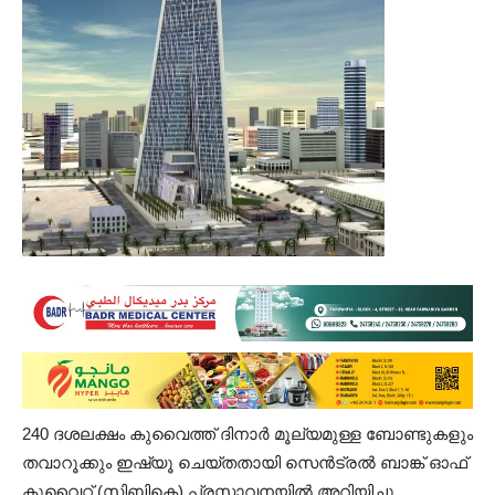
240 ദശലക്ഷം കുവൈത്ത് ദിനാർ മൂല്യമുള്ള ബോണ്ടുകളും
തവാറൂക്കും ഇഷ്യൂ ചെയ്തതായി സെൻട്രൽ ബാങ്ക് ഓഫ്
കുവൈറ്റ് (സിബികെ) പ്രസ്താവനയിൽ അറിയിച്ചു.