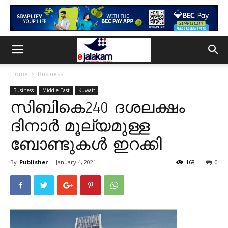
Home
Business
Business
Middle East
Kuwait
സിബികെ240 ദശലക്ഷം
ദിനാർ മൂല്യമുള്ള
ബോണ്ടുകൾ ഇറക്കി
By
Publisher
-
January 4, 2021
168
0