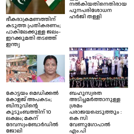
നല്‍കിയതിനെതിരായ
പുനപരിശോധന
ഹർജി തള്ളി
ഭീകരാക്രമണത്തിന്
കടുത്ത പ്രതികരണം;
പാകിലേക്കുള്ള ജലം-
ഇറക്കുമതി തടഞ്ഞ്
ഇന്ത്യ
കോട്ടയം മെഡിക്കൽ
ബഹുസ്വരത
കോളജ് അപകടം;
അടിച്ചമർത്താനുള്ള
ബിന്ദുവിൻ്റെ
ശ്രമം
കുടുംബത്തിന് 10
പരാജയപ്പെടുത്തും :
ലക്ഷം; മകന്
കെ സി
ദേവസ്വംബോർഡിൽ
വേണുഗോപാൽ
ജോലി
എം.പി