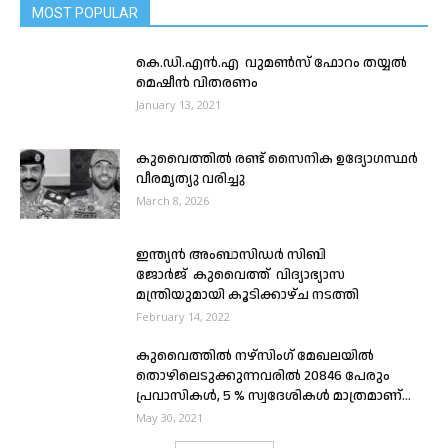
MOST POPULAR
കെ.ഡി.എൻ.എ വുമൺസ് ഫോറം തയ്യൽ
മെഷീൻ വിതരണം
January 13, 2021
കുവൈത്തിൽ രണ്ട് സൈനിക ഉദ്യോഗസ്ഥർ
വീരമൃത്യു വരിച്ചു
March 8, 2026
ഇന്ത്യൻ അംബാസിഡർ സിബി
ജോർജ് കുവൈത്ത് വിദ്യാഭ്യാസ
മന്ത്രിയുമായി കൂടിക്കാഴ്ച നടത്തി
February 14, 2022
കുവൈത്തിൽ നഴ്സിംഗ് മേഖലയിൽ
തൊഴിലെടുക്കുന്നവരിൽ 20846 പേരും
പ്രവാസികൾ, 5 % സ്വദേശികൾ മാത്രമാണ്...
May 30, 2021