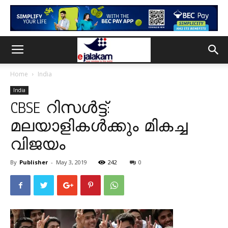
Home
India
India
CBSE റിസൾട്ട്:
മലയാളികൾക്കും മികച്ച
വിജയം
By
Publisher
-
May 3, 2019
242
0