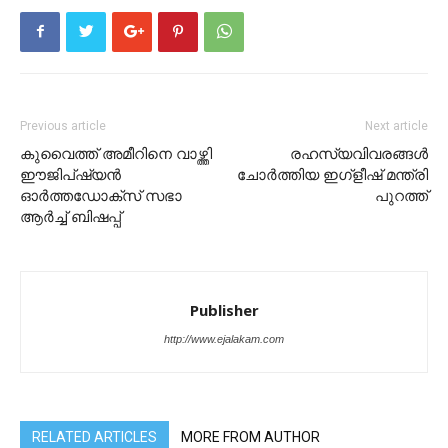
Previous article
Next article
കുവൈത്ത് അമീറിനെ വാഴ്ത്തി
രഹസ്യവിവരങ്ങൾ
ഈജിപ്ഷ്യൻ
ചോർത്തിയ ഇഗ്ളീഷ് മന്ത്രി
ഓർത്തഡോക്സ് സഭാ
പുറത്ത്
ആർച്ച് ബിഷപ്പ്
Publisher
http://www.ejalakam.com
RELATED ARTICLES
MORE FROM AUTHOR