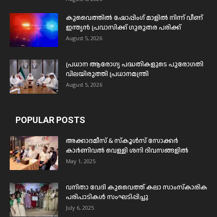
കുവൈത്തിൽ ഷോപ്പിംഗ് മാളിൽ നിന്ന് വീണ്
ഇന്ത്യൻ പ്രവാസിക്ക് ഗുരുതര പരിക്ക്
August 5, 2026
പ്രധാന ആരോഗ്യ പദ്ധതികളുടെ പുരോഗതി
വിലയിരുത്തി പ്രധാനമന്ത്രി
August 5, 2026
POPULAR POSTS
അക്കാദമീസ് & സ്കൂൾസ് സോക്കർ
കാർണിവൽ വെള്ളി ശനി ദിവസങ്ങളിൽ
May 1, 2025
വനിതാ വേദി കുവൈത്ത് കലാ സാംസ്കാരിക
പരിപാടികൾ സംഘടിപ്പിച്ചു
July 6, 2025