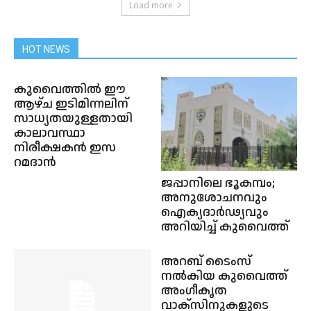
Load more
HOT NEWS
കുവൈത്തിൽ ഈ
ആഴ്ച ഇടിമിന്നലിന്
സാധ്യതയുള്ളതായി
കാലാവസ്ഥാ
നിരീക്ഷകൻ ഇസ
റമദാൻ
ജപ്പാനിലെ ഭൂകമ്പം;
അനുശോചനവും
ഐക്യദാർഢ്യവും
അറിയിച്ച് കുവൈത്ത്
അറബ് ടൈംസ്
നൽകിയ കുവൈത്ത്
അംഗീകൃത
വാക്സിനുകളുടെ