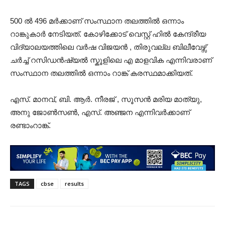
500 ൽ 496 മർക്കാണ് സംസ്ഥാന തലത്തിൽ ഒന്നാം
റാങ്കുകാർ നേടിയത്. കോഴിക്കോട് വെസ്റ്റ് ഹിൽ കേന്ദ്രീയ
വിദ്യാലയത്തിലെ വർഷ വിജയൻ , തിരുവല്ല ബിലീവേഴ്സ്
ചർച്ച് റസിഡൻഷ്യൽ സ്കൂളിലെ എ മാളവിക എന്നിവരാണ്
സംസ്ഥാന തലത്തിൽ ഒന്നാം റാങ്ക് കരസ്ഥമാക്കിയത്.
എസ്. മാനവ്, ബി. ആർ. നീരജ് , സൂസൻ മരിയ മാത്യു,
അനു ജോൺസൺ, എസ്. അഞ്ജന എന്നിവർക്കാണ്
രണ്ടാംറാങ്ക്.
TAGS
cbse
results