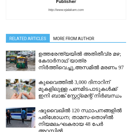
Publisher
http://www.ejalakam.com
RELATED ARTICLES
MORE FROM AUTHOR
ഉത്തരേന്ത്യയിൽ അതിതീവ്ര മഴ;
കേദാർനാഥ് യാത്ര
നിർത്തിവെച്ചു,അസമിൽ മരണം 97
കുവൈത്തിൽ 3,000 ദിനാറിന്
മുകളിലുള്ള പണമിടപാടുകൾക്ക്
ഇനി ബാങ്ക് സ്റ്റേറ്റ്മെന്റ് നിർബന്ധം
ഷുവൈഖിൽ 120 സ്ഥാപനങ്ങളിൽ
പരിശോധന; താമസ-തൊഴിൽ
നിയമലംഘകരായ 48 പേർ
അറസ്റ്റിൽ