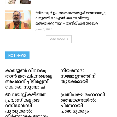
“നിലമ്പൂർ ഉപതെരഞ്ഞെടുപ്പ് അനാവശ്യം;
വരുത്തി വെച്ചവർ തന്നെ വീണ്ടും
മത്സരിക്കുന്നു” – രാജീവ് ചന്ദ്രശേഖർ
June 5, 2025
Load more
HOT NEWS
കാർട്ടൂൺ വിവാദം;
നിയമസഭാ
താൻ മത ചിഹ്നങ്ങളെ
സമ്മേളനത്തിന്
അപമാനിച്ചിട്ടില്ലെന്ന്
തുടക്കമായി
കെ.കെ.സുബാഷ്
60 വയസ്സ് കഴിഞ്ഞ
പ്രതിപക്ഷ മഹാറാലി
പ്രവാസികളുടെ
തെലങ്കാനയില്‍;
റസിഡൻസി
പിണറായി
പുതുക്കൽ;
പങ്കെടുക്കും
നിർണായക യോഗം