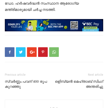
ഡോ. ഹർഷവർദ്ധൻ സംസ്ഥാന ആരോഗ്യ
മന്ത്രിമാരുമായി ചർച്ച നടത്തി.
Previous article
Next article
സ്വർണ്ണം പവന് 400 രൂപ
ഒളിമ്പ്യൻ മെഹ്താബ് സിംഗ്
കുറഞ്ഞു
അന്തരിച്ചു