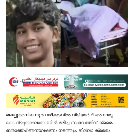
മലപ്പുറം
:നിലമ്പൂർ വഴിക്കടവിൽ വിദ്യാർഥി അനന്തു
വൈദ്യുതാഘാതത്തിൽ മരിച്ച സംഭവത്തിന് ക്രൈം
ബ്രാഞ്ച് അന്വേഷണം നടത്തും. ജില്ലാ ക്രൈം