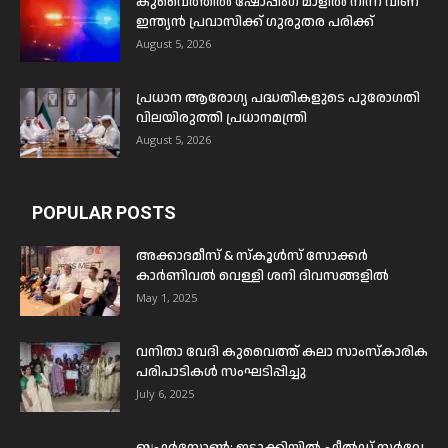
കുവൈത്തിൽ ഷോപ്പിംഗ് മാളിൽ നിന്ന് വീണ്
ഇന്ത്യൻ പ്രവാസിക്ക് ഗുരുതര പരിക്ക്
August 5, 2026
പ്രധാന ആരോഗ്യ പദ്ധതികളുടെ പുരോഗതി
വിലയിരുത്തി പ്രധാനമന്ത്രി
August 5, 2026
POPULAR POSTS
അക്കാദമീസ് & സ്കൂൾസ് സോക്കർ
കാർണിവൽ വെള്ളി ശനി ദിവസങ്ങളിൽ
May 1, 2025
വനിതാ വേദി കുവൈത്ത് കലാ സാംസ്കാരിക
പരിപാടികൾ സംഘടിപ്പിച്ചു
July 6, 2025
ബഫര്‍സോണ്‍: ഇടുക്കിയില്‍ ഫീല്‍ഡ് സര്‍വേ