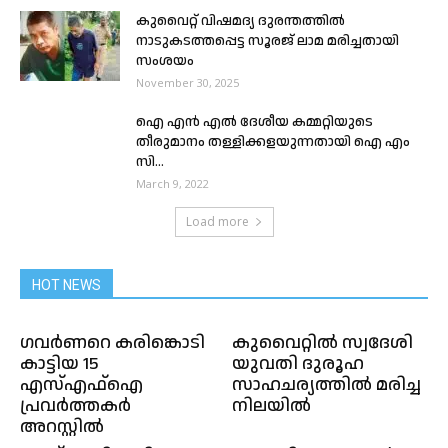
കുവൈറ്റ് വിഷമദ്യ ദുരന്തത്തിൽ
നാടുകടത്തപ്പെട്ട സൂരജ് ലാമ മരിച്ചതായി
സംശയം
November 30, 2025
ഐ എൻ എൽ ദേശീയ കമ്മറ്റിയുടെ
തീരുമാനം തള്ളിക്കളയുന്നതായി ഐ എം
സി...
March 9, 2022
Load more
HOT NEWS
ഗവർണറെ കരിങ്കൊടി
കുവൈറ്റിൽ സ്വദേശി
കാട്ടിയ 15
യുവതി ദുരൂഹ
എസ്എഫ്ഐ
സാഹചര്യത്തിൽ മരിച്ച
പ്രവർത്തകർ
നിലയിൽ
അറസ്റ്റിൽ