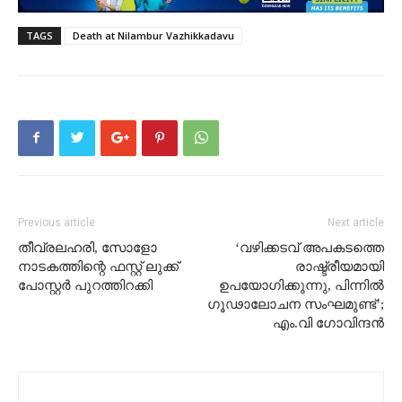
TAGS
Death at Nilambur Vazhikkadavu
Previous article
Next article
തീവ്രലഹരി, സോളോ
‘വഴിക്കടവ് അപകടത്തെ
നാടകത്തിന്റെ ഫസ്റ്റ് ലുക്ക്
രാഷ്ട്രീയമായി
പോസ്റ്റർ പുറത്തിറക്കി
ഉപയോഗിക്കുന്നു, പിന്നിൽ
ഗൂഢാലോചന സംഘമുണ്ട്’;
എം.വി ഗോവിന്ദൻ