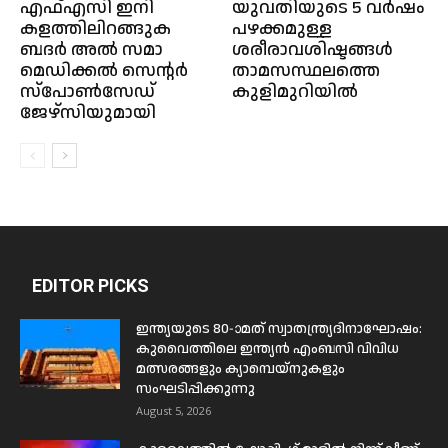
എഫ്എസി ഇനി
യുവതിയുടെ 5 വർഷം
കളത്തിലിറങ്ങുക
പഴക്കമുള്ള
ബദർ അൽ സമാ
ശരീരാവശിഷ്ടങ്ങൾ
മെഡിക്കൽ സെന്റർ
താമസസ്ഥലത്തെ
സ്പോൺസേഡ്
കുളിമുറിയിൽ
ജേഴ്സിയുമായി
EDITOR PICKS
ഇന്ത്യയുടെ 80-ാമത് സ്വാതന്ത്ര്യദിനാഘോഷം:
കുവൈത്തിലെ ഇന്ത്യൻ എംബസി വിവിധ
മത്സരങ്ങളും ക്യാമ്പെയ്‌നുകളും
സംഘടിപ്പിക്കുന്നു
August 5, 2026