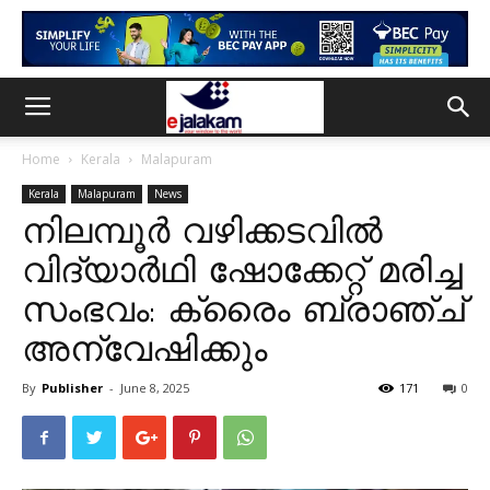
Home
Kerala
Malapuram
Kerala
Malapuram
News
നിലമ്പൂർ വഴിക്കടവിൽ
വിദ്യാർഥി ഷോക്കേറ്റ് മരിച്ച
സംഭവം: ക്രൈം ബ്രാഞ്ച്
അന്വേഷിക്കും
By
Publisher
-
June 8, 2025
171
0