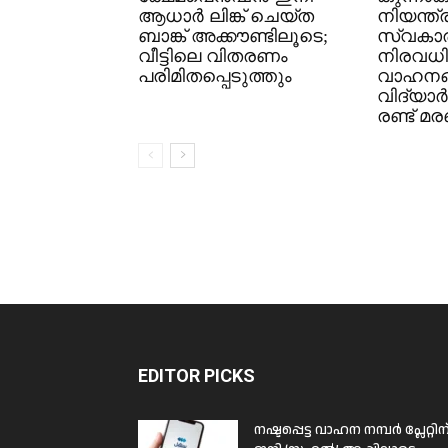
ആധാർ ലിങ്ക് ചെയ്ത
നിയന്ത്
ബാങ്ക് അക്കൗണ്ടിലൂടെ;
സ്വകാ
വീട്ടിലെ വിതരണം
നിരവധി
പരിമിതപ്പെടുത്തും
വാഹനങ്ങ
വിദ്യാർ
രണ്ട് മ
EDITOR PICKS
നഷ്ടപ്പെട്ട വാഹന നമ്പർ പ്ലേറ്റിന