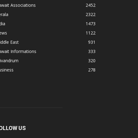
wait Associations
2452
rala
2322
dia
1473
ews
1122
ddle East
931
wait Informations
333
rivandrum
320
usiness
278
OLLOW US