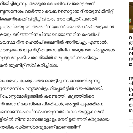
ിയിച്ചിരുന്നു. അമ്മൂമ്മ ചൈൽഡ് പ്രൊട്ടക്ഷൻ
സന്ദേശം വാർത്താ വെബ്സൈറ്റായ ദ് ന്യൂസ് മിനിറ്റ്
ലൈനിലേക്ക് വിളിച്ച് വിവരം അറിയിച്ചത്. പരാതി
െട്ടു. അഖിലയുടെ അമ്മ റീനയാണ് ചൈൽഡ് പ്രൊട്ടക്ഷൻ
് കൈയും ഒടിഞ്ഞതിന് പിന്നാലെയാണ് റീന ഹെൽപ്
വ
തട
്സഹായവസ്ഥ റീന ഹെൽപ് ലൈനിൽ അറിയിച്ചു. എന്നാൽ,
പ
ടക്ഷൻ യൂണിറ്റ് തയാറായില്ല. മറ്റെന്തോ പ്രശ്നങ്ങൾ
ല
ള്ള മറുപടി. പരാതിയിൽ ഒരു തുടർനടപടിയും
സ
മ
 യൂണിറ്റ് സ്വീകരിച്ചില്ല.
സ
ലപാതകം കേരളത്തെ ഞ‌െട്ടിച്ച സംഭവമായിരുന്നു.
ച
പ
െന്ന് പോസ്റ്റ്മോർട്ടം റിപ്പോർട്ടില്‍ വ്യക്തമായി.
പ
പോസ്റ്റ്മോർട്ടത്തില്‍ കണ്ടെത്തി. കുഞ്ഞിന്‍റെ
ന്നിവരാണ് കേസിലെ പ്രതികള്‍, അഷ്കര്‍ കുഞ്ഞിനെ
മ
സ
 മരണമെന്നാണ് പൊലീസ് പറയുന്നത്. ഒന്നവയസ്സുകാരൻ
ളിയിൽ നിന്ന് മാസങ്ങളോളം നേരിട്ടത് അതിക്രൂരമായ
ന്തരിക രക്തസ്രാവുമാണ് മരണത്തിന്