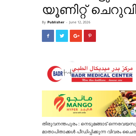
യൂണിറ്റ് ചെറു
By
Publisher
-
June 12, 2026
തിരുവനന്തപുരം : നെടുമങ്ങാട് ഒന്നരവയ
മാതാപിതാക്കൾ പീഡിപ്പിക്കുന്ന വിവരം ചൈൽഡ