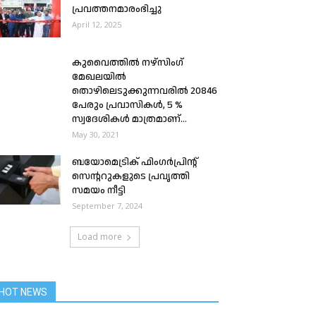
പ്രവത്തനമാരംഭിച്ചു
April 12, 2025
കുവൈത്തിൽ നഴ്സിംഗ്
മേഖലയിൽ
തൊഴിലെടുക്കുന്നവരിൽ 20846
പേരും പ്രവാസികൾ, 5 %
സ്വദേശികൾ മാത്രമാണ്...
May 30, 2021
ബയോമെട്രിക് ഫിംഗർപ്രിൻ്റ്
സെന്ററുകളുടെ പ്രവൃത്തി
സമയം നീട്ടി
September 7, 2024
Load more
HOT NEWS