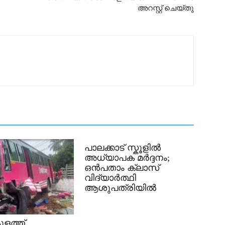
അറസ്റ്റ് ചെയ്തു
പാലക്കാട് സ്കൂളിൽ
അധ്യാപക മർദ്ദനം;
ഒൻപതാം ക്ലാസ്
വിദ്യാർത്ഥി
ആശുപത്രിയിൽ
ുളത്ത്