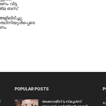
രണം വിട്ട
ര്യ ബസ്
ളിലിടിച്ചു;
ത്ഥിനിയുൾപ്പെടെ
രണം
POPULAR POSTS
P
്
അക്കാദമീസ് & സ്കൂൾസ്
K