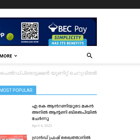
 MORE
ം ചൈൽഡ്പ്രൊട്ടക്ഷൻ യൂണിറ്റ് ചെറുവിരൽ
MOST POPULAR
എ കെ ആൻറണിയുടെ മകൻ
അനിൽ ആന്റണി ബിജെപിയിൽ
ചേർന്നു
April 6, 2023
ഗ്രാൻഡ് ഫ്രഷ് ഖൈത്താനിൽ