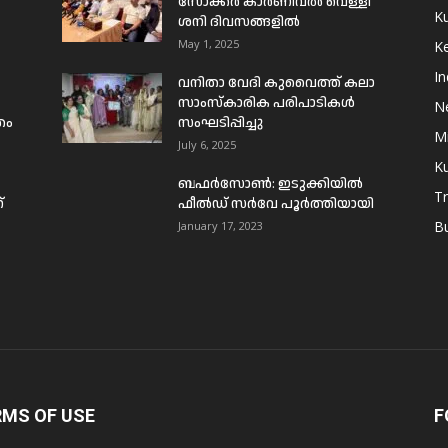
സോക്കർ കാർണിവൽ വെള്ളി
Ku
ശനി ദിവസങ്ങളിൽ
May 1, 2025
Ke
In
വനിതാ വേദി കുവൈത്ത് കലാ
സാംസ്കാരിക പരിപാടികൾ
N
രം
സംഘടിപ്പിച്ചു
Mi
July 6, 2025
Ku
ബഫര്‍സോണ്‍: ഇടുക്കിയില്‍
T
്
ഫീല്‍ഡ് സര്‍വേ പൂര്‍ത്തിയായി
B
January 17, 2023
RMS OF USE
F