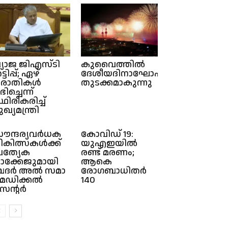
്യാജ ജിഎസ്ടി
കുവൈത്തിൽ
്ടിപ്പ്; ഏഴ്
ദേശീയദിനാഘോഷങ്ങൾക്ക്
രാതികൾ
തുടക്കമാകുന്നു
ഭിച്ചെന്ന്
്ഥിരീകരിച്ച്
ുഖ്യമന്ത്രി
ൗന്ദര്യവർധക
കോവിഡ് 19:
ികിത്സകൾക്ക്
യുഎഇയിൽ
്രത്യേക
രണ്ട് മരണം;
ാക്കേജുമായി
ആകെ
ബദർ അൽ സമാ
രോഗബാധിതര്‍
െഡിക്കൽ
140
െന്റർ