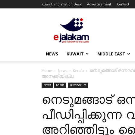
Kuwait Information Desk
Advertisement
Contact
ejalakam
NEWS
KUWAIT
MIDDLE EAST
നെടുമങ്ങാട് ഒന്നര
Home
News
Kerala
അനക്കിയില്ല
News
Kerala
Trivandrum
നെടുമങ്ങാട് 
പീഡിപ്പിക്കുന്
അറിഞ്ഞിട്ടും 