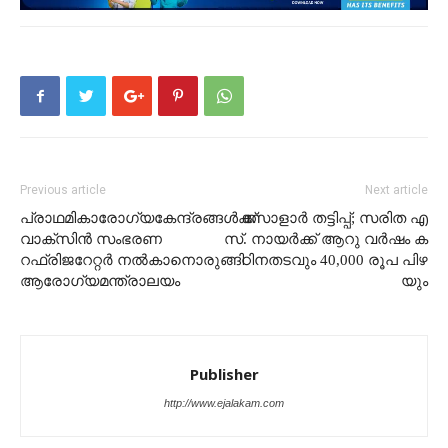
Previous article
Next article
പ്രാഥമികാരോഗ്യകേന്ദ്രങ്ങൾക്ക്
സോളാർ തട്ടിപ്പ്; സ​​​രി​​​ത എ​​​
വാക്സിൻ സംഭരണ
സ്‌. നാ​​​യ​​​ർ​​​ക്ക്‌ ആ​​​റു വ​​​ർ​​​ഷം ക​​​
റഫ്രിജറേറ്റർ നൽകാനൊരുങ്ങി
ഠി​​​ന​​​ത​​​ട​​​വും 40,000 രൂ​​​പ പി​​​ഴ​​​
ആരോഗ്യമന്ത്രാലയം
യും
Publisher
http://www.ejalakam.com