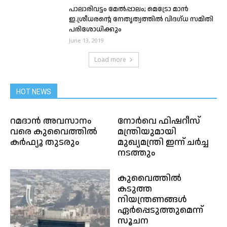
പാലാരിവട്ടം മേൽപ്പാലം; മെട്രോ മാൻ
ഇ.ശ്രീധരൻ്റെ നേതൃത്വത്തിൽ വിദഗ്ധ സമിതി
പരിശോധിക്കും
June 13, 2019
Load more
HOT NEWS
റമദാൻ അവസാനം
നോര്‍വെ ഫിഷറീസ്
വരെ കുവൈത്തിൽ
മന്ത്രിയുമായി
കർഫ്യൂ തുടരും
മുഖ്യമന്ത്രി ഇന്ന് ചര്‍ച്ച
നടത്തും
കുവൈത്തിൽ
കടുത്ത
നിയന്ത്രണങ്ങൾ
ഏർപ്പെടുത്തുമെന്ന്
സൂചന