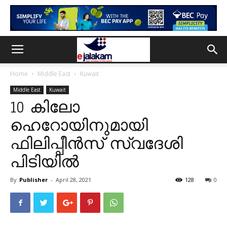
Home
Middle East
Kuwait
Middle East
Kuwait
10 കിലോ
ഹെറോയിനുമായി
ഫിലിപ്പീൻസ് സ്വദേശി
പിടിയിൽ
By
Publisher
-
April 28, 2021
128
0