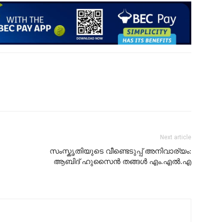
Next article
സംസ്കൃതിയുടെ വീണ്ടെടുപ്പ് അനിവാര്യം:
ആബിദ് ഹുസൈൻ തങ്ങൾ എം.എൽ.എ