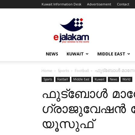
Kuwait Information Desk
Advertisement
Contact
ejalakam
NEWS
KUWAIT
MIDDLE EAST
ഫുട്ബോൾ മാനേജ്മ
Home
Sports
Football
Sports
Football
Middle East
Kuwait
News
World
ഫുട്ബോൾ മാനേജ്
ഗ്രാജുവേഷൻ ന
യൂസുഫ്‌