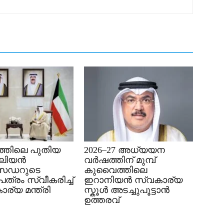
്തിലെ പുതിയ
2026–27 അധ്യയന
േലിയൻ
വർഷത്തിന് മുമ്പ്
സഡറുടെ
കുവൈത്തിലെ
്രം സ്വീകരിച്ച്
ഇറാനിയൻ സ്വകാര്യ
ര്യ മന്ത്രി
സ്കൂൾ അടച്ചുപൂട്ടാൻ
ഉത്തരവ്