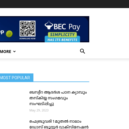
 MORE
MOST POPULAR
ബസ്വീറ ആദർശ പഠന ക്യാമ്പും
തസ്കിയ്യ സംഗമവും
സംഘടിപ്പിച്ചു
May 29, 2023
ഫെബ്രുവരി 1 മുതൽ നാലാം
ഡോസ് ബൂസ്റ്റർ വാക്സിനേഷൻ