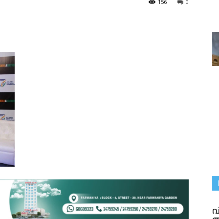
156
0
വ