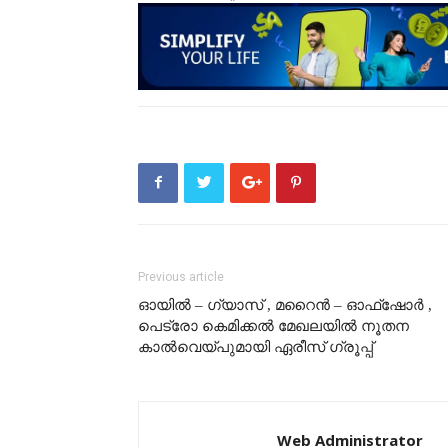
Previous article
ഓയില്‍ – ഗ്യാസ് , മറൈന്‍ – ഓഫ്‌ഷോര്‍ ,
പെട്രോ കെമിക്കൽ മേഖലയിൽ നൂതന
കാൽവെയ്പുമായി ഏരീസ് ഗ്രൂപ്പ്
Web Administrator