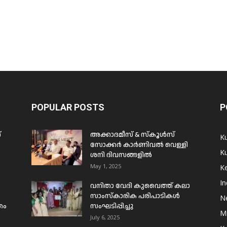
POPULAR POSTS
P
്
അക്കാദമീസ് & സ്കൂൾസ്
K
സോക്കർ കാർണിവൽ വെള്ളി
Ku
ശനി ദിവസങ്ങളിൽ
May 1, 2025
Ke
In
വനിതാ വേദി കുവൈത്ത് കലാ
സാംസ്കാരിക പരിപാടികൾ
N
രം
സംഘടിപ്പിച്ചു
Mi
July 6, 2025