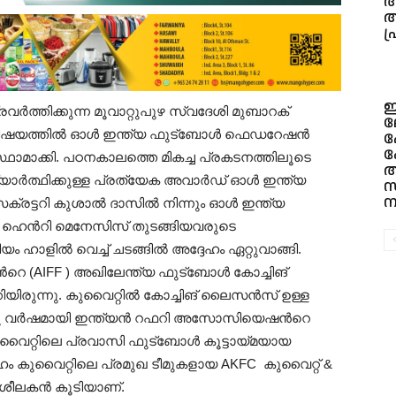
അ
ആ
പ
ഇ
ത്തിക്കുന്ന മൂവാറ്റുപുഴ സ്വദേശി മുബാറക്
ല
്ന വിഷയത്തിൽ ഓൾ ഇന്ത്യ ഫുട്ബോൾ ഫെഡറേഷൻ
ഫ
ക
്ഥാമാക്കി. പഠനകാലത്തെ മികച്ച പ്രകടനത്തിലൂടെ
അ
ദ്യാർത്ഥിക്കുള്ള പ്രത്യേക അവാർഡ് ഓൾ ഇന്ത്യ
സ
ന
ട്ടറി കുശാൽ ദാസിൽ നിന്നും ഓൾ ഇന്ത്യ
െൻറി മെനേസിസ് തുടങ്ങിയവരുടെ
ിയം ഹാളിൽ വെച്ച് ചടങ്ങിൽ അദ്ദേഹം ഏറ്റുവാങ്ങി.
െ (AIFF ) അഖിലേന്ത്യ ഫുട്ബോൾ കോച്ചിങ്
യിരുന്നു. കുവൈറ്റിൽ കോച്ചിങ് ലൈസൻസ് ഉള്ള
െട്ടു വർഷമായി ഇന്ത്യൻ റഫറി അസോസിയെഷന്‍റെ
വൈറ്റിലെ പ്രവാസി ഫുട്ബോൾ കൂട്ടായ്മയായ
 കുവൈറ്റിലെ പ്രമുഖ ടീമുകളായ AKFC കുവൈറ്റ് &
രിശീലകൻ കൂടിയാണ്.