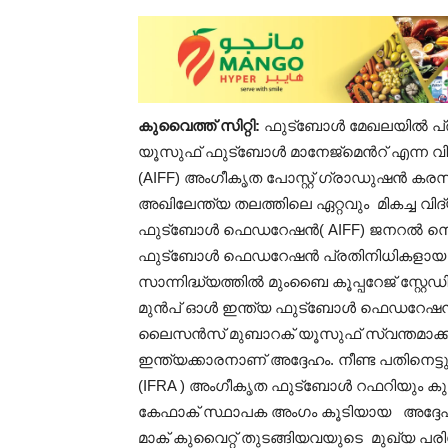
കുവൈത്ത് സിറ്റി:
ഫുട്ബോൾ മേഖലയിൽ പ്രവർ
യൂസുഫ് ഫുട്ബോൾ മാനേജ്‌മെന്‍റ് എന
(AIFF) അംഗീകൃത പോസ്റ്റ് ഗ്രാഡുഷൻ കരസ
അഖിലേന്ത്യ തലത്തിലെ ഏറ്റവും മികച്ച വി
ഫുട്ബോൾ ഫെഡറേഷൻ( AIFF) ജനറൽ സെക്ര
ഫുട്ബോൾ ഫെഡറേഷൻ പ്രതിനിധികളായ ഹ
സാന്നിദ്ധ്യത്തിൽ മുംബൈ കൂപ്പറേജ് സ്റ്റേഡ
മുൻപ് ഓൾ ഇന്ത്യ ഫുട്ബോൾ ഫെഡറേഷന്‍റ
ലൈസൻസ് മുബാറക് യൂസുഫ് സ്വന്തമാക്കി
ഇന്ത്യക്കാരനാണ് അദ്ദേഹം. നീണ്ട പതിന
(IFRA ) അംഗീകൃത ഫുട്ബോൾ റഫറിയും കു
കേഫാക് സ്ഥാപക അംഗം കൂടിയായ അദ്ദേഹം
മാക് കുവൈറ്റ് തുടങ്ങിയവയുടെ മുഖ്യ പ