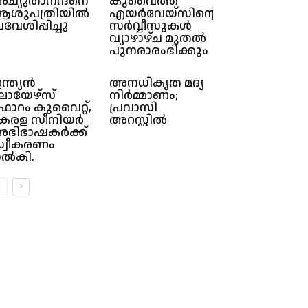
ച്യുതാനന്ദനെ
കുവൈത്ത്
ശുപത്രിയിൽ
എയർവേയ്‌സിന്റെ
്രവേശിപ്പിച്ചു
സർവ്വീസുകൾ
വ്യാഴാഴ്ച മുതൽ
പുനരാരംഭിക്കും
ന്ത്യൻ
അനധികൃത മദ്യ
ോയേഴ്സ്
നിർമ്മാണം;
ോറം കുവൈറ്റ്,
പ്രവാസി
േരള സീനിയർ
അറസ്റ്റിൽ
ഭിഭാഷകർക്ക്
്വീകരണം
ൽകി.