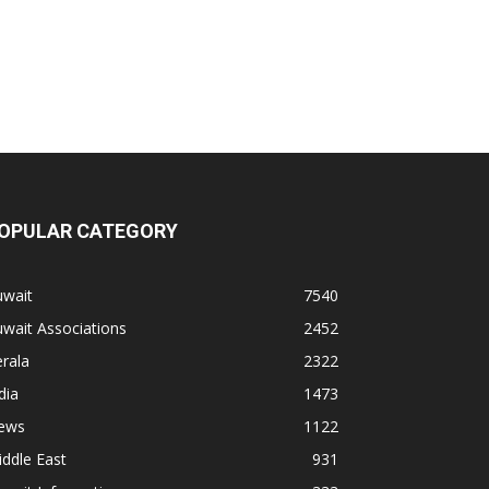
OPULAR CATEGORY
uwait
7540
wait Associations
2452
rala
2322
dia
1473
ews
1122
ddle East
931