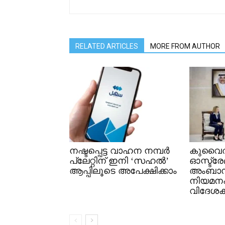
RELATED ARTICLES
MORE FROM AUTHOR
നഷ്ടപ്പെട്ട വാഹന നമ്പർ
കുവൈത
പ്ലേറ്റിന് ഇനി ‘സഹൽ’
ഓസ്ട്ര
ആപ്പിലൂടെ അപേക്ഷിക്കാം
അംബാ
നിയമനപത
വിദേശകാ