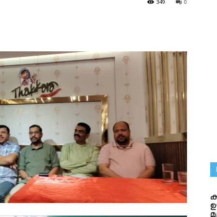
349
0
ക
ഊ
മ