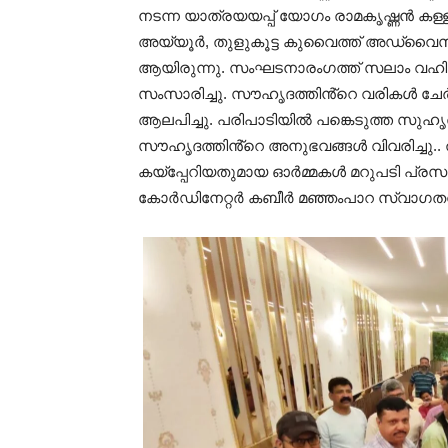
നടന്ന യാത്രയയപ്പ് യോഗം രാമകൃഷ്ണൻ ക
അയ്യൂർ, തുളുകൂട്ട കുവൈത്ത് അഡ്വൈസറ
ആയിരുന്നു. സംഘടനാരംഗത്ത് സലാം വഹിച്ച പങ
സംസാരിച്ചു. സൗഹൃദത്തിൻ്റെ വരികൾ ചേർ
ആലപിച്ചു. പരിപാടിയിൽ പങ്കെടുത്ത സു
സൗഹൃദത്തിൻ്റെ അനുഭവങ്ങൾ വിവരിച്ചു..
കയ്പ്പേറിയതുമായ ഓർമ്മകൾ മറുപടി പ്രസം
കോർഡിനേറ്റർ കബീർ മഞ്ഞംപാറ സ്വാഗതവും