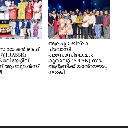
ആലപ്പുഴ ജില്ലാ
ിയേഷൻ ഓഫ്
പ്രവാസി
്‌ (TRASSK)
അസോസിയേഷൻ
പാലിയേറ്റീവ്
കുവൈറ്റ് (AJPAK) സാം
ന് ആംബുലൻസ്
ആന്റണിക്ക് യാത്രയയപ്പ്
ി
നൽകി