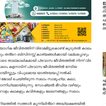
ഇ
റ
അ
പ
ത
സ
്യോഗിക ജീവിതത്തിന് വിരാമമിട്ടുകൊണ്ട് കൂടുതൽ കാലം
ും തൻ്റെ ബിസിനസ്സ് കാര്യങ്ങൾക്കായി വല്ലപ്പോഴും
ോടെ താല്കാലികമായി പ്രവാസ ജീവിതത്തിൽ നിന്ന് വിട
ലാം കളനാടിന് പ്രവാസ ജീവിതത്തിൽ നേടിയ
യീസ്കൂട്ടം വിപുലമായ യാത്രയയപ്പ് നൽകി.
യി ജോലി ചെയ്തിരുന്ന സലാം സാമൂഹ്യ, കലാ,
എ
ബ
സാന്നിധ്യമായിരുന്നു. സോഷ്യൽ മീഡിയ വഴിയും
മ
റോളം കഥകളും കവിതകളും ലേഖനങ്ങളും സലാം
ദ
ോറിയത്തിൽ സത്താർ കുന്നിലിൻ്റെ അദ്ധ്യക്ഷതയിൽ