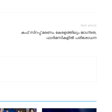
Next article
കഫ് സിറപ്പ് മരണം; കേരളത്തിലും ജാഗ്രത,
ഫാർമസികളിൽ പരിശോധന