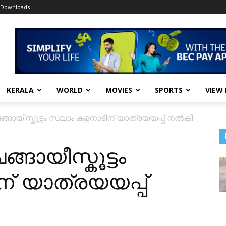
Downloads
KERALA
WORLD
MOVIES
SPORTS
VIEW
ായീസ്കൂട്ടം സലാം കളനാടിന് യാത്രയയപ്പ് നൽകി
ായീസ്കൂട്ടം
് യാത്രയയപ്പ്