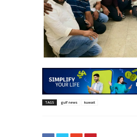
TAGS
gulf news
kuwait