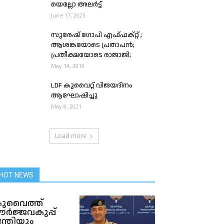
യെല്ലോ അലർട്ട്
June 17, 2023
സുരേഷ് ഗോപി എഫ്ഫക്റ്റ് ;
ആശങ്കയോടെ പ്രതാപൻ;
പ്രതീക്ഷയോടെ രാജാജി;
May 14, 2019
LDF കുവൈറ്റ് വിജയദിനം
ആഘോഷിച്ചു
May 8, 2021
Load more
HOT NEWS
ുവൈത്ത്
ർജ്ജവകുപ്പ്
ന്ത്രിയും