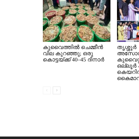
കുവൈത്തിൽ ചെമ്മീൻ
തൃശ്ശൂർ
വില കുറഞ്ഞു; ഒരു
അസോസ
കൊട്ടയ്ക്ക് 40–45 ദിനാർ
കുവൈറ്റ
ഒല്ലൂർ 
കെയറി
കൈമാറ