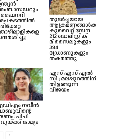
ന്ത്യൻ
അംബാസഡറും
ിഫൈനറി
തുടർച്ചയായ
പകടത്തിൽ
ആക്രമണങ്ങൾക്കിടയിൽ
രിക്കേറ്റ
കുവൈറ്റ് സേന
ൊഴിലാളികളെ
212 ബാലിസ്റ്റിക്
ന്ദർശിച്ചു
മിസൈലുകളും
394
ഡ്രോണുകളും
തകർത്തു
എസ് എസ് എൽ
സി ; മലപ്പുറത്തിന്
തിളങ്ങുന്ന
വിജയം
ഡിഎം നവീൻ
ാബുവിൻ്റെ
രണം: പിപി
ിവ്യയ്ക്ക് ജാമ്യം