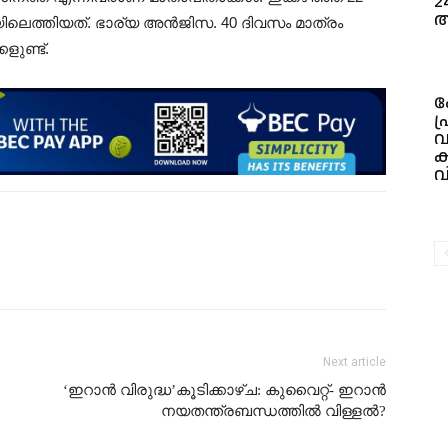
2
അ
യിലെത്തിയത്. ഭാര്യ അൻജിസ. 40 ദിവസം മാത്രം
ളുണ്ട്.
ക
പ
വ
ക
വ
Next article
‘ഇറാൻ വിരുദ്ധ’കൂടിക്കാഴ്ച: കുവൈറ്റ്- ഇറാൻ
നയതന്ത്രബന്ധത്തിൽ വിള്ളല്‍?