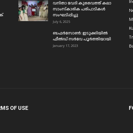
In
വനിതാ വേദി കുവൈത്ത് കലാ
സാംസ്കാരിക പരിപാടികൾ
N
ക്
സംഘടിപ്പിച്ചു
Mi
July 6, 2025
Ku
ബഫര്‍സോണ്‍: ഇടുക്കിയില്‍
T
ഫീല്‍ഡ് സര്‍വേ പൂര്‍ത്തിയായി
B
January 17, 2023
RMS OF USE
F