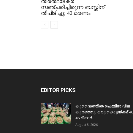
തീർത്ഥാടകർ
സഞ്ചരിച്ചിരുന്ന ബസ്സിന്
തീപിടിച്ചു; 42 മരണം
EDITOR PICKS
കുവൈത്തിൽ ചെമ്മീൻ വില
കുറഞ്ഞു; ഒരു കൊട്ടയ്ക്ക് 4
45 ദിനാർ
August 8, 2026