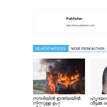
Publisher
http://www.ejalakam.com
RELATED ARTICLES
MORE FROM AUTHOR
സൗദിയിൽ ഇന്ത്യയിൽ
ഹൃദയാ
നിന്നുള്ള ഉംറ
വീട്ടമ്മ 