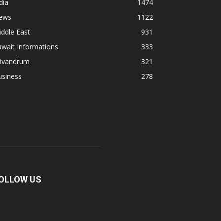
dia
1474
ews
1122
ddle East
931
wait Informations
333
rivandrum
321
usiness
278
OLLOW US