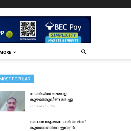
 MORE
MOST POPULAR
സൗദിയിൽ മലയാളി
കുഴഞ്ഞുവീണ് മരിച്ചു
February 19, 2025
റമദാൻ ആശംസകൾ നേർന്ന്
കുവൈത്തിലെ ഇന്ത്യൻ