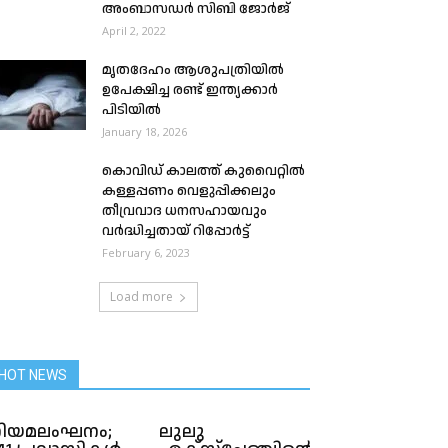
അംബാസഡർ സിബി ജോർജ്
April 2, 2022
മൃതദേഹം ആശുപത്രിയിൽ
ഉപേക്ഷിച്ച രണ്ട് ഇന്ത്യക്കാർ
പിടിയിൽ
January 18, 2026
കൊവിഡ് കാലത്ത് കുവൈറ്റിൽ
കള്ളപ്പണം വെളുപ്പിക്കലും
തീവ്രവാദ ധനസഹായവും
വർദ്ധിച്ചതായ് റിപ്പോർട്ട്
February 6, 2023
Load more
HOT NEWS
ിയമലംഘനം;
ലുലു