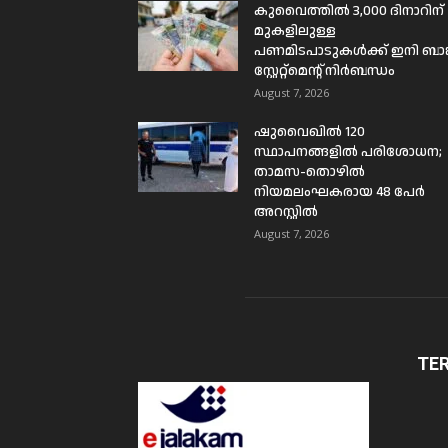
കുവൈത്തിൽ 3,000 ദിനാറിന്
മുകളിലുള്ള
പണമിടപാടുകൾക്ക് ഇനി ബാങ്
സ്റ്റേറ്റ്മെന്റ് നിർബന്ധം
August 7, 2026
ഷുവൈഖിൽ 120
സ്ഥാപനങ്ങളിൽ പരിശോധന;
താമസ-തൊഴിൽ
നിയമലംഘകരായ 48 പേർ
അറസ്റ്റിൽ
August 7, 2026
TE