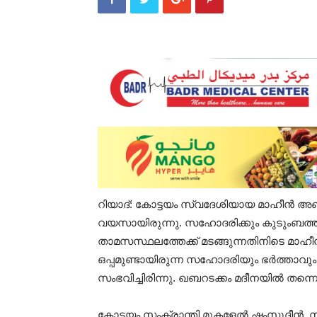
റിയാദ്: കോട്ടയം സ്വദേശിയായ മാഹീൻ അബ
വയസായിരുന്നു. സഹോദരിക്കും കുട‌ുംബത്ത
താമസസ്ഥലത്തേക്ക് മടങ്ങുന്നതിനിടെ മാഹീന്
ഒപ്പമുണ്ടായിരുന്ന സഹോദരിയും ഭർത്താവും
സംഭവിച്ചിരിന്നു. ഖബറടക്കം മദീനയിൽ തന്നെ
കോട്ടയം സംക്രാന്തി മുകളേൽ ഷംസൂദ്ദീൻ, 