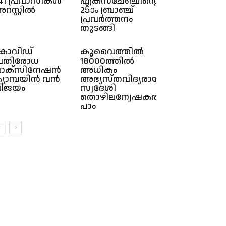
41 പ്രവാസികൾ
എക്സ്ചേഞ്ചിന്റെ
റസ്റ്റിൽ
25ാം ബ്രാഞ്ച്
പ്രവർത്തനം
തുടങ്ങി
ോവിഡ്
കുവൈത്തിൽ
്രതിരോധ
18000ത്തിൽ
ാക്സിനേഷൻ
അധികം
്യാമ്പയിൻ വൻ
അഭ്യസ്തവിദ്യരായ
ിജയം
സ്വദേശി
തൊഴിലന്വേഷകരുള്ളതായി
പാം