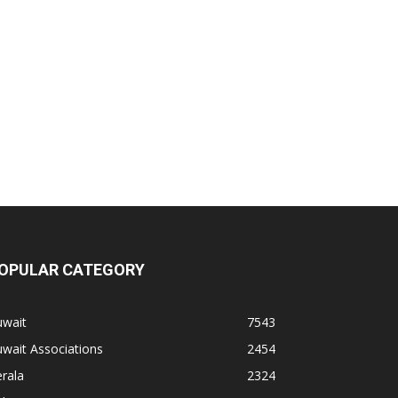
OPULAR CATEGORY
uwait
7543
wait Associations
2454
rala
2324