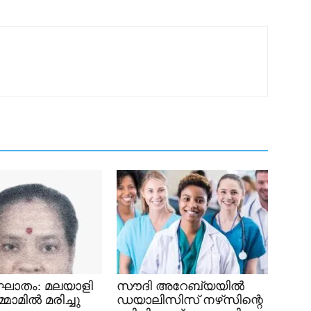
ഘാതം: മലയാളി
സൗദി അറേബ്യയില്‍
ദമ്മാമിൽ മരിച്ചു
ഡയാലിസിസ് നഴ്‌സിന്റെ