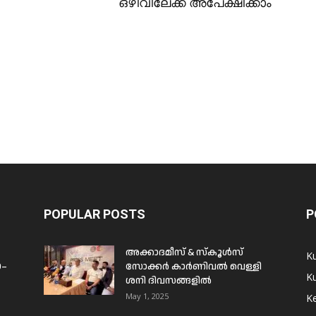
ഒഴിവിലേക്ക് അപേക്ഷിക്കാം
POPULAR POSTS
P
അക്കാദമീസ് & സ്കൂൾസ്
K
0–
സോക്കർ കാർണിവൽ വെള്ളി
Ku
ശനി ദിവസങ്ങളിൽ
May 1, 2025
Ke