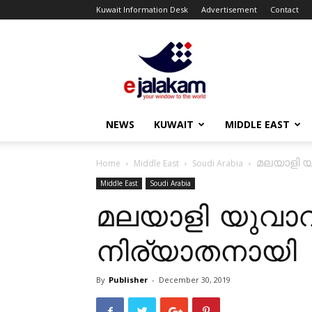
Kuwait Information Desk
Advertisement
Contact
ejalakam
NEWS
KUWAIT
MIDDLE EAST
മലയാളി യ
Home
Middle East
Soudi Arabia
Middle East
Soudi Arabia
മലയാളി യുവാ
നിര്യാതനായി
By
Publisher
-
December 30, 2019