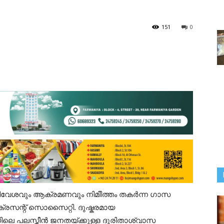
151
0
നിവേശവും ആക്രമണവും നിമിിത്തം തകർന്ന ഗാസ
്രസന്റ് സൊസൈറ്റി. ദുഷ്കരമായ
ലെ പലസ്തീൻ ജനതയ്ക്കുള്ള ദുരിതാശ്വാസ