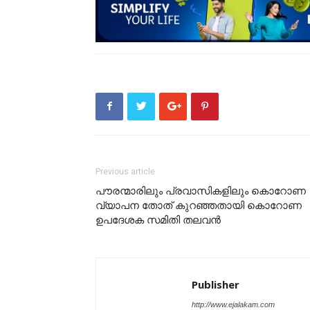
Previous article
പൗരന്മാരിലും പ്രവാസികളിലും കൊറോണ
വ്യാപന തോത് കുറഞ്ഞതായി കൊറോണ
ഉപദേശക സമിതി തലവൻ
Publisher
http://www.ejalakam.com