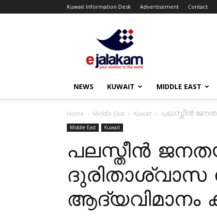
Kuwait Information Desk
Advertisement
Contact
ejalakam
NEWS
KUWAIT
MIDDLE EAST
പലസ്തീൻ ജനതയ
Home
Middle East
Kuwait
Middle East
Kuwait
പലസ്തീൻ ജനതയ്
ദുരിതാശ്വാസ 
ആദ്യവിമാനം ക