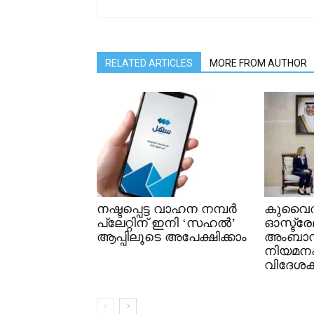
RELATED ARTICLES
MORE FROM AUTHOR
നഷ്ടപ്പെട്ട വാഹന നമ്പർ
കുവൈത
പ്ലേറ്റിന് ഇനി ‘സഹൽ’
ഓസ്ട്ര
ആപ്പിലൂടെ അപേക്ഷിക്കാം
അംബാ
നിയമനപത
വിദേശകാ