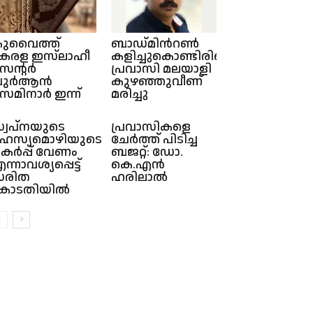
ുവൈത്ത്
ബാഡ്മിന്‍റൺ
േരള ഇസ്‌ലാഹീ
കളിച്ചുകൊണ്ടിരിക്കെ
െന്റർ
പ്രവാസി മലയാളി
ഖുർആൻ
കുഴഞ്ഞുവീണ്
െമിനാർ ഇന്ന്
മരിച്ചു
്വപ്‌നയുടെ
പ്രവാസികളെ
ഹസ്യമൊഴിയുടെ
ചേർത്ത് പിടിച്ച
കര്‍പ്പ് വേണം
ബജറ്റ്: ഡോ.
ന്നാവശ്യപ്പെട്ട്
കെ.എൻ
സരിത
ഹരിലാൽ
ോടതിയില്‍