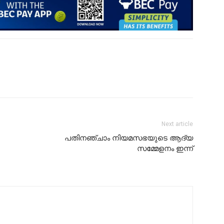
Next article
പതിനഞ്ചാം നിയമസഭയുടെ ആദ്യ
സമ്മേളനം ഇന്ന്