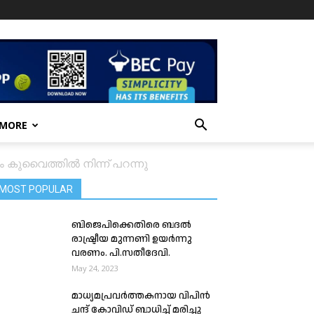
 MORE
കുവൈത്തിൽ നിന്ന് പറന്നു
MOST POPULAR
ബിജെപിക്കെതിരെ ബദൽ
രാഷ്ട്രീയ മുന്നണി ഉയർന്നു
വരണം. പി.സതീദേവി.
May 24, 2023
മാധ്യമപ്രവർത്തകനായ വിപിൻ
ചന്ദ് കോവിഡ് ബാധിച്ച് മരിച്ചു