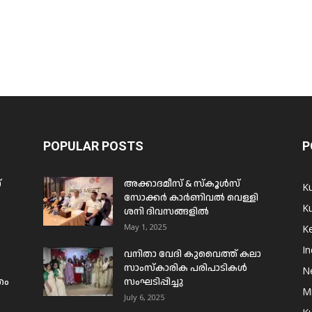
POPULAR POSTS
P
്
അക്കാദമീസ് & സ്കൂൾസ്
K
സോക്കർ കാർണിവൽ വെള്ളി
Ku
ശനി ദിവസങ്ങളിൽ
May 1, 2025
Ke
In
വനിതാ വേദി കുവൈത്ത് കലാ
സാംസ്കാരിക പരിപാടികൾ
N
രം
സംഘടിപ്പിച്ചു
Mi
July 6, 2025