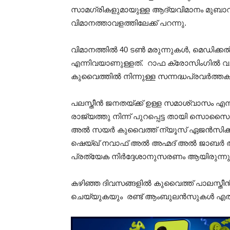
സാമഗ്രികളുമായുള്ള ആദ്യവിമാനം മുബാറ
വിമാനത്താവളത്തിലേക്ക് പറന്നു.
വിമാനത്തിൽ 40 ടൺ മരുന്നുകൾ, മെഡിക
എന്നിവയാണുള്ളത്. റാഫ ക്രോസിംഗിൽ വച്ച
കുവൈത്തിൽ നിന്നുള്ള സന്നദ്ധപ്രവർത്തകര
പലസ്തീൻ ജനതയ്ക്ക് ഉള്ള സമാശ്വാസം എന്ന
രാജ്യത്തു നിന്ന് പുറപ്പെട്ട തായി സ
അൽ സയർ കുവൈത്ത് ന്യൂസ് ഏജൻസിക്ക്
ഷെയ്ഖ് നവാഫ് അൽ അഹ്മദ് അൽ ജാബർ 
പ്രത്യേക നിർദ്ദേശാനുസരണം ആയിരുന്നുു
കഴിഞ്ഞ ദിവസങ്ങളിൽ കുവൈത്ത് പാലസ്തീൻ
ചെയ്യുകയും രണ്ട് ആംബുലൻസുകൾ എത്തി