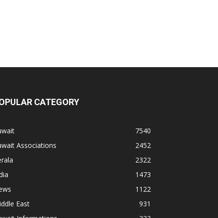
OPULAR CATEGORY
uwait
7540
wait Associations
2452
rala
2322
dia
1473
ews
1122
ddle East
931