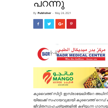
പറന്നു
By
Publisher
-
May 24, 2021
കുവൈത്ത് സിറ്റി: ഇസ്രായേലിൻ്റെ അധി
യിലേക്ക് സഹായവുമായി കുവൈത്ത് റെഡ് ക
ജീവിതസാഹചര്യങ്ങളിൽ കഴിയുന്ന ഗാസയി