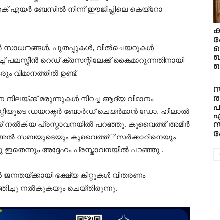
ക് എയർ ബേസിൽ നിന്ന് ഈജിപ്തിലെ കെയ്‌റോ
ക
ക
സ
്കൽ സാധനങ്ങൾ, പുതപ്പുകൾ, വീൽചെയറുകൾ
് പലസ്തീൻ റെഡ് ക്രസന്റിലേക്ക് കൈമാറുന്നതിനായി
സ
ും വിമാനത്തിൽ ഉണ്ട്.
സ
ര
 നിലയ്ക്ക് മരുന്നുകൾ നിറച്ച ആദ്യ വിമാനം
പ
ൊസൈറ്റിയുടെ ഡയറക്ടർ ബോർഡ് ചെയർമാൻ ഡോ. ഹിലാൽ
എ
 നൽകിയ പ്രസ്താവനയിൽ പറഞ്ഞു. കുവൈത്ത് അമീർ
ക
അൽ സബയുടെയും കുവൈത്ത്് സർക്കാറിനെയും
 ഇതെന്നും അദ്ദേഹം പ്രസ്താവനയിൽ പറഞ്ഞു .
 ജനതയ്ക്കായി ഭക്ഷ്യ കിറ്റുകൾ വിതരണം
ച്ചു നൽകുകയും ചെയ്തിരുന്നു.