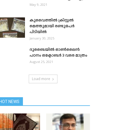
May 9, 2021
കുവൈത്തിൽ ക്രിസ്റ്റൽ
മെത്തുമായി രണ്ടുപേർ
പിടിയിൽ
January 30, 2025
ദുബൈയിൽ ഓൺലൈൻ
പഠനം ഒക്ടോബര്‍ 3 വരെ മാത്രം
August 25, 2021
Load more
HOT NEWS