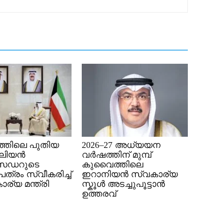
്തിലെ പുതിയ
2026–27 അധ്യയന
േലിയൻ
വർഷത്തിന് മുമ്പ്
സഡറുടെ
കുവൈത്തിലെ
്രം സ്വീകരിച്ച്
ഇറാനിയൻ സ്വകാര്യ
ര്യ മന്ത്രി
സ്കൂൾ അടച്ചുപൂട്ടാൻ
ഉത്തരവ്