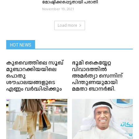
മോഷ്ടിക്കപ്പെട്ടതായി പരാതി
November 19, 2021
Load more
HOT NEWS
കുവൈത്തിലെ സൂഖ്
ഭൂമി കൈയ്യേറ്റ
മുബാറക്കിയയിലെ
വിവാദത്തിൽ
പൊതു
അമർത്യാ സെന്നിന്
ശൗചാലയങ്ങളുടെ
പിന്തുണയുമായി
എണ്ണം വർദ്ധിപ്പിക്കും
മമതാ ബാനർജി.