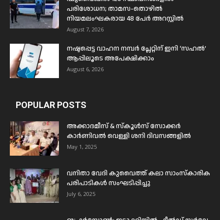
പരിശോധന; താമസ-തൊഴിൽ
നിയമലംഘകരായ 48 പേർ അറസ്റ്റിൽ
August 7, 2026
നഷ്ടപ്പെട്ട വാഹന നമ്പർ പ്ലേറ്റിന് ഇനി ‘സഹൽ’
ആപ്പിലൂടെ അപേക്ഷിക്കാം
August 6, 2026
POPULAR POSTS
അക്കാദമീസ് & സ്കൂൾസ് സോക്കർ
കാർണിവൽ വെള്ളി ശനി ദിവസങ്ങളിൽ
May 1, 2025
വനിതാ വേദി കുവൈത്ത് കലാ സാംസ്കാരിക
പരിപാടികൾ സംഘടിപ്പിച്ചു
July 6, 2025