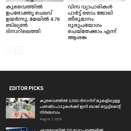
കുവൈത്തിൽ
വിസ വ്യാപാരികൾ
ഉപഭോക്തൃ ചെലവ്
പാർട്ട് ടൈം ജോലി
ഉയർന്നു; മേയിൽ 4.76
തീരുമാനം
ബില്യൺ
ദുരുപയോഗം
ദിനാറിലെത്തി
ചെയ്തേക്കാം എന്ന്
ആശങ്ക
EDITOR PICKS
കുവൈത്തിൽ 3,000 ദിനാറിന് മുകളിലുള്ള
പണമിടപാടുകൾക്ക് ഇനി ബാങ്ക് സ്റ്റേറ്റ്മെന്റ്
നിർബന്ധം
August 7, 2026
ഷുവൈഖിൽ 120 സ്ഥാപനങ്ങളിൽ