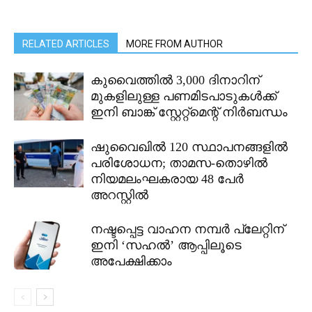
RELATED ARTICLES
MORE FROM AUTHOR
കുവൈത്തിൽ 3,000 ദിനാറിന്
മുകളിലുള്ള പണമിടപാടുകൾക്ക്
ഇനി ബാങ്ക് സ്റ്റേറ്റ്മെന്റ് നിർബന്ധം
ഷുവൈഖിൽ 120 സ്ഥാപനങ്ങളിൽ
പരിശോധന; താമസ-തൊഴിൽ
നിയമലംഘകരായ 48 പേർ
അറസ്റ്റിൽ
നഷ്ടപ്പെട്ട വാഹന നമ്പർ പ്ലേറ്റിന്
ഇനി ‘സഹൽ’ ആപ്പിലൂടെ
അപേക്ഷിക്കാം