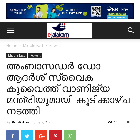
Home
Middle East
Kuwait
Middle East
Kuwait
അംബാസഡർ ഡോ
ആദർശ് സ്വൈക
കുവൈത്ത് വാണിജ്യ
മന്ത്രിയുമായി കൂടിക്കാഴ്ച
നടത്തി
By
Publisher
-
July 6, 2023
123
0