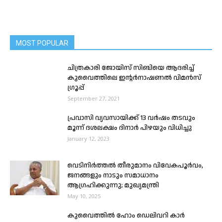
MOST POPULAR
ചിത്രകാരി ജോയിസ് സിബിയെ ആദരിച്ച്
കുവൈത്തിലെ ഇൻ്റർനാഷണൽ വിമൻസ്
ഗ്രൂപ്പ്
September 27, 2021
പ്രവാസി വ്യവസായിക്ക് 13 വർഷം തടവും
മൂന്ന് ദശലക്ഷം ദിനാർ പിഴയും വിധിച്ചു
January 12, 2023
വെടിനിർത്തൽ തീരുമാനം വിവേകപൂർവം,
ജനങ്ങളും നാടും സമാധാനം
ആഗ്രഹിക്കുന്നു; മുഖ്യമന്ത്രി
May 10, 2025
കുവൈത്തിൽ ഹോം ഡെലിവറി കാർ