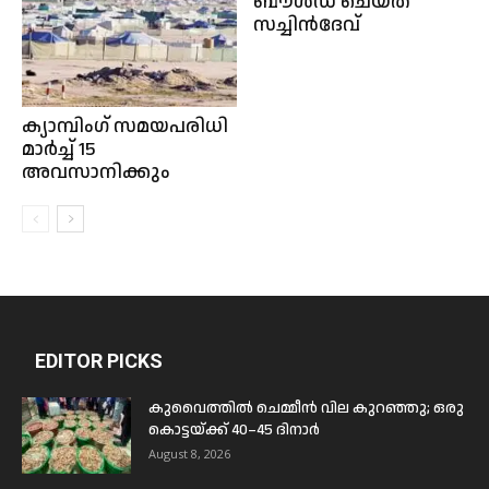
ബൗൾഡ് ചെയ്ത്
സച്ചിൻദേവ്
ക്യാമ്പിംഗ് സമയപരിധി
മാർച്ച് 15
അവസാനിക്കും
EDITOR PICKS
കുവൈത്തിൽ ചെമ്മീൻ വില കുറഞ്ഞു; ഒരു
കൊട്ടയ്ക്ക് 40–45 ദിനാർ
August 8, 2026