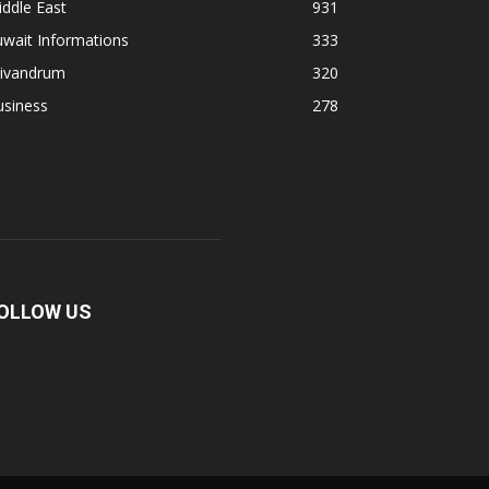
ddle East
931
wait Informations
333
rivandrum
320
usiness
278
OLLOW US