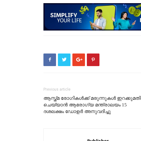
Previous article
ആസ്ത്മ രോഗികൾക്ക് മരുന്നുകൾ ഇറക്കുമതി
ചെയ്യാൻ ആരോഗ്യ മന്ത്രാലയം 15
ദശലക്ഷം ഡോളർ അനുവദിച്ചു
Publisher