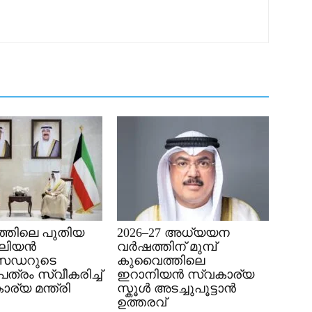
്തിലെ പുതിയ
2026–27 അധ്യയന
േലിയൻ
വർഷത്തിന് മുമ്പ്
സഡറുടെ
കുവൈത്തിലെ
്രം സ്വീകരിച്ച്
ഇറാനിയൻ സ്വകാര്യ
ര്യ മന്ത്രി
സ്കൂൾ അടച്ചുപൂട്ടാൻ
ഉത്തരവ്