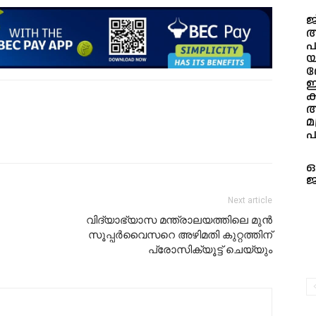
ജ
അ
പ
യ
ര
ഇ
ക
ആ
മ
പ
ഓ
ജ
Next article
വിദ്യാഭ്യാസ മന്ത്രാലയത്തിലെ മുൻ
സൂപ്പർവൈസറെ അഴിമതി കുറ്റത്തിന്
പ്രോസിക്യൂട്ട് ചെയ്യും