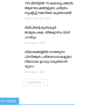
750 മിനിറ്റിൽ 75 കലാരൂപങ്ങൾ,
ആഘോഷങ്ങളുടെ ചരിത്രം
സൃഷ്ടിച്ച് നമസ്തേ കുവൈത്ത്
September 24, 2022
ദിലീപിന്റെ മുൻ‌കൂർ
ജാമ്യപേക്ഷ ; തിങ്കളാഴ്ച വിധി
പറയും
February 4, 2022
വിദേശങ്ങളിൽ നടത്തുന്ന
പിസിആർ പരിശോധനകളുടെ
നിലവാരം ഉറപ്പു വരുത്താൻ
‘മുനാ ‘
February 1, 2021
Load more
HOT NEWS