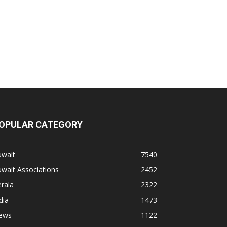
OPULAR CATEGORY
uwait
7540
wait Associations
2452
rala
2322
dia
1473
ews
1122