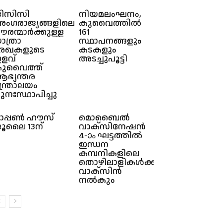
ിസിസി
നിയമലംഘനം,
ംഗരാജ്യങ്ങളിലെ
കുവൈത്തിൽ‌
ൗരന്മാർക്കുള്ള
161
ാത്രാ
സ്ഥാപനങ്ങളും
േഖകളുടെ
കടകളും
ളവ്
അടച്ചുപൂട്ടി
ുവൈത്ത്
ഭ്യന്തര
ന്ത്രാലയം
ുനഃസ്ഥാപിച്ചു
പ്പൺ ഹൗസ്
മൊബൈൽ
ൂലൈ 13ന്
വാക്സിനേഷൻ
4-ാം ഘട്ടത്തിൽ
ഇന്ധന
കമ്പനികളിലെ
തൊഴിലാളികൾക്കും
വാക്സിൻ
നൽകും