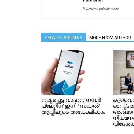
http://www.ejalakam.com
RELATED ARTICLES
MORE FROM AUTHOR
നഷ്ടപ്പെട്ട വാഹന നമ്പർ
കുവൈത
പ്ലേറ്റിന് ഇനി ‘സഹൽ’
ഓസ്ട്ര
ആപ്പിലൂടെ അപേക്ഷിക്കാം
അംബാ
നിയമനപത
വിദേശകാ