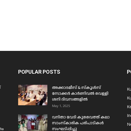
POPULAR POSTS
P
്
അക്കാദമീസ് & സ്കൂൾസ്
K
സോക്കർ കാർണിവൽ വെള്ളി
Ku
ശനി ദിവസങ്ങളിൽ
May 1, 2025
Ke
In
വനിതാ വേദി കുവൈത്ത് കലാ
സാംസ്കാരിക പരിപാടികൾ
N
രം
സംഘടിപ്പിച്ചു