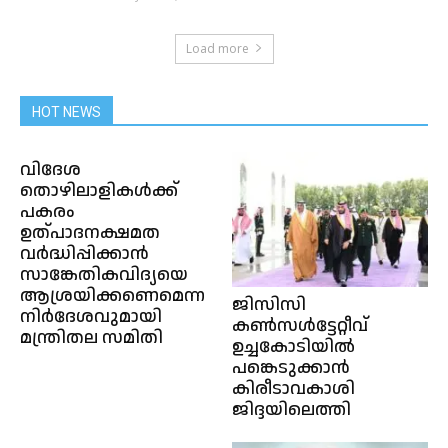
Load more
HOT NEWS
വിദേശ
തൊഴിലാളികൾക്ക്
പകരം
ഉത്പാദനക്ഷമത
വർദ്ധിപ്പിക്കാൻ
സാങ്കേതികവിദ്യയെ
ആശ്രയിക്കണെമെന്ന
ജിസിസി
നിർദേശവുമായി
കൺസൾട്ടേറ്റീവ്
മന്ത്രിതല സമിതി
ഉച്ചകോടിയിൽ
പങ്കെടുക്കാൻ
കിരീടാവകാശി
ജിദ്ദയിലെത്തി