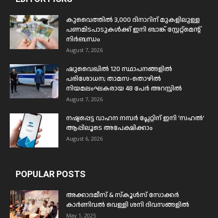
കുവൈത്തിൽ 3,000 ദിനാറിന് മുകളിലുള്ള
പണമിടപാടുകൾക്ക് ഇനി ബാങ്ക് സ്റ്റേറ്റ്മെന്റ്
നിർബന്ധം
August 7, 2026
ഷുവൈഖിൽ 120 സ്ഥാപനങ്ങളിൽ
പരിശോധന; താമസ-തൊഴിൽ
നിയമലംഘകരായ 48 പേർ അറസ്റ്റിൽ
August 7, 2026
നഷ്ടപ്പെട്ട വാഹന നമ്പർ പ്ലേറ്റിന് ഇനി ‘സഹൽ’
ആപ്പിലൂടെ അപേക്ഷിക്കാം
August 6, 2026
POPULAR POSTS
അക്കാദമീസ് & സ്കൂൾസ് സോക്കർ
കാർണിവൽ വെള്ളി ശനി ദിവസങ്ങളിൽ
May 1, 2025