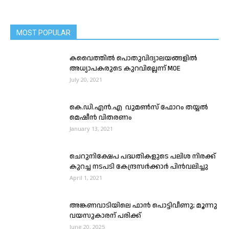
MOST POPULAR
കവൈത്തിൽ പൊതുവിദ്യാലയങ്ങളിൽ
അധ്യാപകരുടെ കുറവില്ലെന്ന് M0E
July 20, 2021
കെ.ഡി.എൻ.എ വുമൺസ് ഫോറം തയ്യൽ
മെഷീൻ വിതരണം
January 13, 2021
ചെറുനിക്ഷേപ പദ്ധതികളുടെ പലിശ നിരക്ക്
കുറച്ച നടപടി കേന്ദ്രസർക്കാർ പിൻവലിച്ചു
April 1, 2021
അങ്കണവാടിയിലെ ഫാൻ പൊട്ടിവീണു; മൂന്നു
വയസുകാരന് പരിക്ക്
June 20, 2025