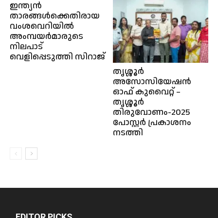
ഇന്ത്യൻ
താരങ്ങൾക്കെതിരായ
വംശവെറിയിൽ
അംമ്പയർമാരുടെ
നിലപാട്
വെളിപ്പെടുത്തി സിറാജ്
തൃശ്ശൂർ
അസോസിയേഷൻ
ഓഫ് കുവൈറ്റ് –
തൃശ്ശൂർ
തിരുവോണം-2025
പോസ്റ്റർ പ്രകാശനം
നടത്തി
EDITOR PICKS