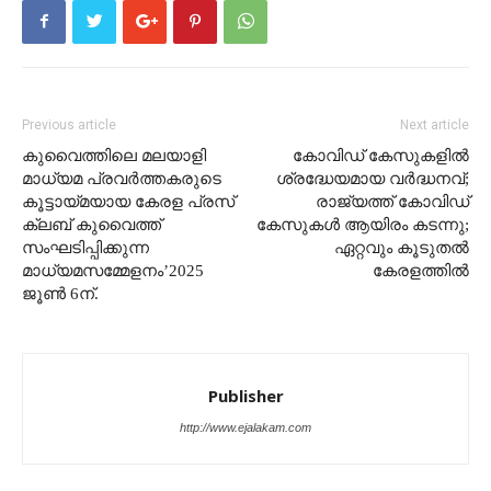
Previous article
Next article
കുവൈത്തിലെ മലയാളി
കോവിഡ് കേസുകളിൽ
മാധ്യമ പ്രവർത്തകരുടെ
ശ്രദ്ധേയമായ വർദ്ധനവ്;
കൂട്ടായ്മയായ കേരള പ്രസ്
രാജ്യത്ത് കോവിഡ്
ക്ലബ് കുവൈത്ത്
കേസുകൾ ആയിരം കടന്നു;
സംഘടിപ്പിക്കുന്ന
ഏറ്റവും കൂടുതല്‍
മാധ്യമസമ്മേളനം’2025
കേരളത്തില്‍
ജൂൺ 6ന്.
Publisher
http://www.ejalakam.com