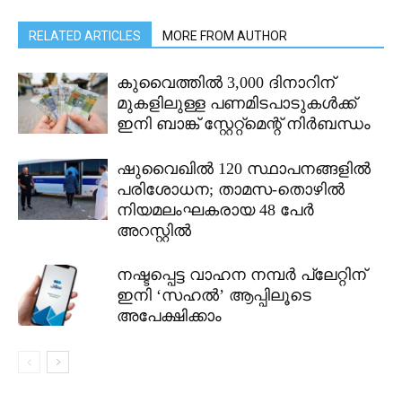
RELATED ARTICLES
MORE FROM AUTHOR
കുവൈത്തിൽ 3,000 ദിനാറിന്
മുകളിലുള്ള പണമിടപാടുകൾക്ക്
ഇനി ബാങ്ക് സ്റ്റേറ്റ്മെന്റ് നിർബന്ധം
ഷുവൈഖിൽ 120 സ്ഥാപനങ്ങളിൽ
പരിശോധന; താമസ-തൊഴിൽ
നിയമലംഘകരായ 48 പേർ
അറസ്റ്റിൽ
നഷ്ടപ്പെട്ട വാഹന നമ്പർ പ്ലേറ്റിന്
ഇനി ‘സഹൽ’ ആപ്പിലൂടെ
അപേക്ഷിക്കാം