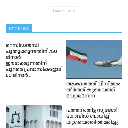
Load more
HOT NEWS
റെസിഡൻസി
പുതുക്കുന്നതിന് 750
ദിനാർ
ഈടാക്കുന്നതിന്
പുറമെ പ്രവാസികളോട്
60 ദിനാർ ...
ആകാശത്ത് വിസ്മയം
തീർത്ത് കുവൈത്ത്
വ്യോമസേന
പത്തനംതിട്ട സ്വദേശി
കോവിഡ് ബാധിച്ച്
കുവൈത്തിൽ മരിച്ചു