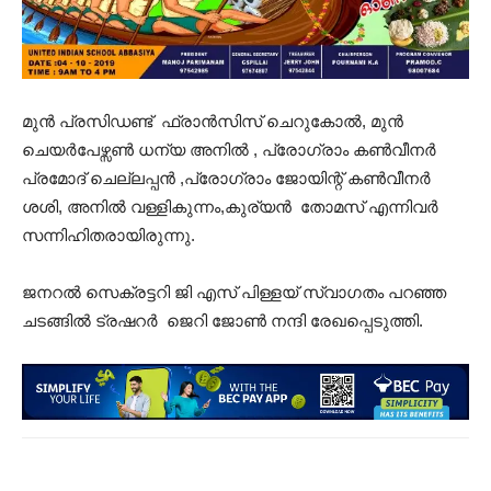
മുൻ പ്രസിഡണ്ട് ഫ്രാൻസിസ് ചെറുകോൽ, മുൻ
ചെയർപേഴ്സൺ ധന്യ അനിൽ , പ്രോഗ്രാം കൺവീനർ
പ്രമോദ് ചെല്ലപ്പൻ ,പ്രോഗ്രാം ജോയിന്റ് കൺവീനർ
ശശി, അനിൽ വള്ളികുന്നം,കുര്യൻ തോമസ് എന്നിവർ
സന്നിഹിതരായിരുന്നു.
ജനറൽ സെക്രട്ടറി ജി എസ് പിള്ളയ്‌ സ്വാഗതം പറഞ്ഞ
ചടങ്ങിൽ ട്രഷറർ ജെറി ജോൺ നന്ദി രേഖപ്പെടുത്തി.