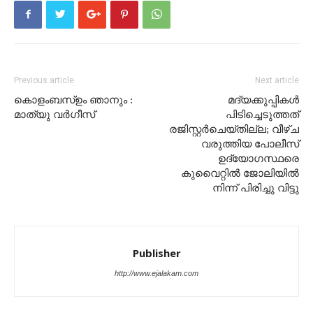
Previous article
Next article
കൊളംബസ്ഉം ഞാനും :
മദ്യക്കുപ്പികൾ
മാത്യു വർഗീസ്‌
പിടിച്ചെടുത്തത്
രജിസ്റ്റർചെയ്തില്ല; വീഴ്ച
വരുത്തിയ പോലീസ്
ഉദ്യോഗസ്ഥരെ
കുവെെറ്റിൽ ജോലിയിൽ
നിന്ന് പിരിച്ചു വിട്ടു
Publisher
http://www.ejalakam.com