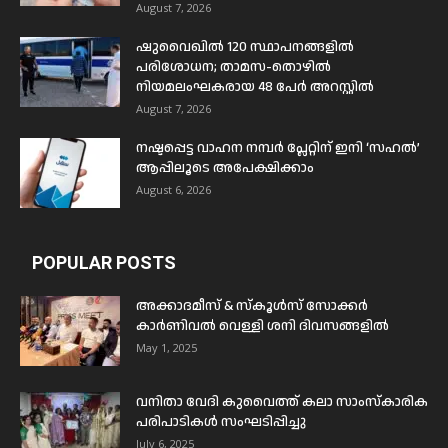
August 7, 2026
ഷുവൈഖിൽ 120 സ്ഥാപനങ്ങളിൽ
പരിശോധന; താമസ-തൊഴിൽ
നിയമലംഘകരായ 48 പേർ അറസ്റ്റിൽ
August 7, 2026
നഷ്ടപ്പെട്ട വാഹന നമ്പർ പ്ലേറ്റിന് ഇനി ‘സഹൽ’
ആപ്പിലൂടെ അപേക്ഷിക്കാം
August 6, 2026
POPULAR POSTS
അക്കാദമീസ് & സ്കൂൾസ് സോക്കർ
കാർണിവൽ വെള്ളി ശനി ദിവസങ്ങളിൽ
May 1, 2025
വനിതാ വേദി കുവൈത്ത് കലാ സാംസ്കാരിക
പരിപാടികൾ സംഘടിപ്പിച്ചു
July 6, 2025