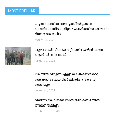
MOST POPULAR
കുവൈത്തിൽ അനുമതിയില്ലാതെ
ഖബർസ്ഥാനിലെ ചിത്രം പകര്‍ത്തിയാല്‍ 5000
ദിനാര്‍ വരെ പിഴ
March 16, 2022
പൂരം ഗഡീസ് വർകൗട്ട് വാരിയേഴ്‌സ് ഫൺ
ആൻഡ് റൺ വാക്
January 9, 2025
KIA യിൽ വരുന്ന എല്ലാ യാത്രക്കാർക്കും
സർക്കാർ ചെലവിൽ പിസിആർ ടെസ്റ്റ്
നടത്തും
January 4, 2021
വനിതാ സംവരണ ബിൽ ലോക്‌സഭയിൽ
അവതരിപ്പിച്ചു
September 19, 2023