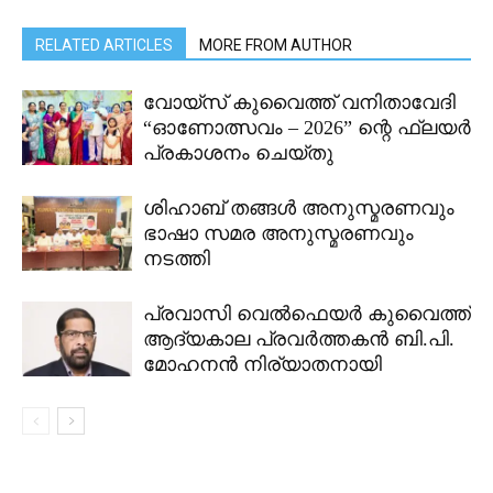
RELATED ARTICLES
MORE FROM AUTHOR
വോയ്സ് കുവൈത്ത് വനിതാവേദി
“ഓണോത്സവം – 2026” ന്റെ ഫ്ലയർ
പ്രകാശനം ചെയ്തു
ശിഹാബ് തങ്ങൾ അനുസ്മരണവും
ഭാഷാ സമര അനുസ്മരണവും
നടത്തി
പ്രവാസി വെൽഫെയർ കുവൈത്ത്
ആദ്യകാല പ്രവർത്തകൻ ബി.പി.
മോഹനൻ നിര്യാതനായി