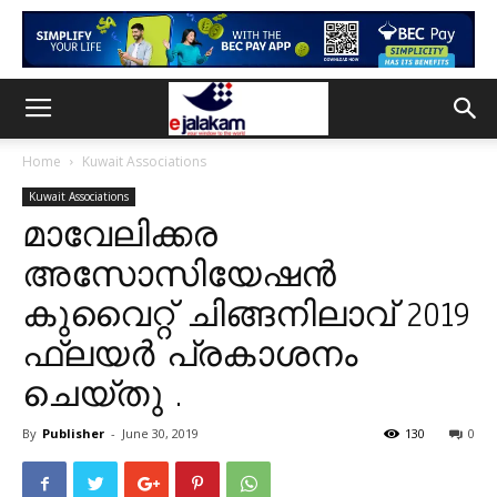
Home
Kuwait Associations
Kuwait Associations
മാവേലിക്കര
അസോസിയേഷൻ
കുവൈറ്റ് ചിങ്ങനിലാവ് 2019
ഫ്ലയർ പ്രകാശനം
ചെയ്തു .
By
Publisher
-
June 30, 2019
130
0