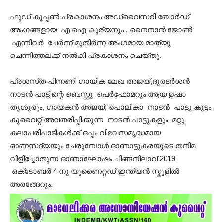
ഫുഡ് കൂപ്പൺ പ്രകാശനം അഡ്വൈസറി ബോർഡ്
അംഗങ്ങളായ എ ഐ കുര്യനും , നൈനാൻ ജോൺ
എന്നിവർ ചേർന്ന് മുതിർന്ന അംഗമായ മാത്യു
ചെന്നിത്തലക്ക് നൽകി പ്രകാശനം ചെയ്തു.
പ്രശസ്‌ത പിന്നണി ഗായിക ലേഖ അജയ്,ദൂരദർശൻ
നാടൻ പാട്ടിന്റെ ബെസ്റ്റു പെർഫോമറും ആയ ഉഷാ
തൃശൂരും, ഗായകൻ അജയ്, പൊലികാ നാടൻ പാട്ടു കൂട്ടം
കുവൈറ്റ്‌ അവതരിപ്പിക്കുന്ന നാടൻ പാട്ടുകളും മറ്റു
കലാപരിപാടികൾക്ക് ഒപ്പം വിഭവസമൃദ്ധമായ
ഓണസദ്യയും ചേരുമ്പോൾ ഓണാട്ടുകരയുടെ തനിമ
വിളിച്ചോതുന്ന ഓണാഘോഷം ചിങ്ങനിലാവ് 2019
ഒക്‌ടോബർ 4 നു യുണൈറ്റഡ് ഇന്ത്യൻ സ്കൂളിൽ
അരങ്ങേറും.