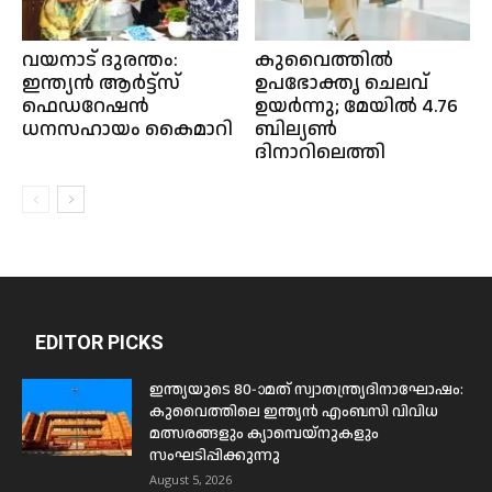
വയനാട് ദുരന്തം:
കുവൈത്തിൽ
ഇന്ത്യൻ ആർട്ട്‌സ്‌
ഉപഭോക്തൃ ചെലവ്
ഫെഡറേഷൻ
ഉയർന്നു; മേയിൽ 4.76
ധനസഹായം കൈമാറി
ബില്യൺ
ദിനാറിലെത്തി
EDITOR PICKS
ഇന്ത്യയുടെ 80-ാമത് സ്വാതന്ത്ര്യദിനാഘോഷം:
കുവൈത്തിലെ ഇന്ത്യൻ എംബസി വിവിധ
മത്സരങ്ങളും ക്യാമ്പെയ്‌നുകളും
സംഘടിപ്പിക്കുന്നു
August 5, 2026