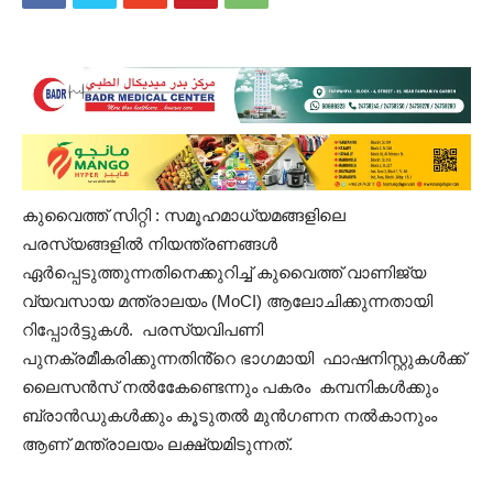
കുവൈത്ത് സിറ്റി : സമൂഹമാധ്യമങ്ങളിലെ
പരസ്യങ്ങളിൽ നിയന്ത്രണങ്ങൾ
ഏർപ്പെടുത്തുന്നതിനെക്കുറിച്ച് കുവൈത്ത് വാണിജ്യ
വ്യവസായ മന്ത്രാലയം (MoCI) ആലോചിക്കുന്നതായി
റിപ്പോർട്ടുകൾ. പരസ്യവിപണി
പുനക്രമീകരിക്കുന്നതിൻ്റെ ഭാഗമായി ഫാഷനിസ്റ്റുകൾക്ക്
ലൈസൻസ് നൽകേേണ്ടെന്നും പകരം കമ്പനികൾക്കും
ബ്രാൻഡുകൾക്കും കൂടുതൽ മുൻഗണന നൽകാനുംം
ആണ് മന്ത്രാലയം ലക്ഷ്യമിടുന്നത്.