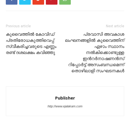
Previous article
Next article
കുവൈത്തിൽ കോവിഡ്
പ്രവാസി അവകാശ
പ്രതിരോധകുത്തിവെപ്പ്
ലംഘനങ്ങളിൽ കുവൈത്തിന്
സ്വീകരിച്ചവരുടെ എണ്ണം
ഏഴാം സ്ഥാനം
രണ്ട് ദശലക്ഷം കവിഞ്ഞു
നൽകിക്കൊണ്ടുള്ള
ഇൻറർനാഷണൻസ്
റിപ്പോർട്ട് അസംബന്ധമെന്ന്
തൊഴിലാളി സംഘടനകൾ
Publisher
http://www.ejalakam.com