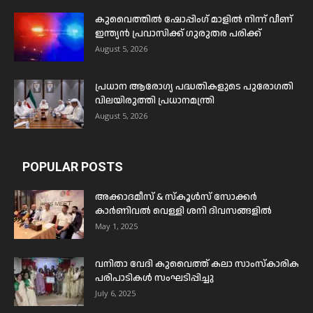
കുവൈത്തിൽ ഷോപ്പിംഗ് മാളിൽ നിന്ന് വീണ്
ഇന്ത്യൻ പ്രവാസിക്ക് ഗുരുതര പരിക്ക്
August 5, 2026
പ്രധാന ആരോഗ്യ പദ്ധതികളുടെ പുരോഗതി
വിലയിരുത്തി പ്രധാനമന്ത്രി
August 5, 2026
POPULAR POSTS
അക്കാദമീസ് & സ്കൂൾസ് സോക്കർ
കാർണിവൽ വെള്ളി ശനി ദിവസങ്ങളിൽ
May 1, 2025
വനിതാ വേദി കുവൈത്ത് കലാ സാംസ്കാരിക
പരിപാടികൾ സംഘടിപ്പിച്ചു
July 6, 2025