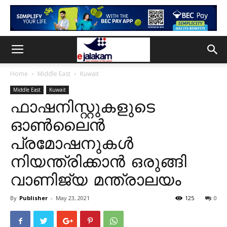
Home
Middle East
Kuwait
Middle East
Kuwait
ഫാഷനിസ്റ്റുകളുടെ
ഓൺലൈൻ
പ്രമോഷനുകൾ
നിയന്ത്രിക്കാൻ ഒരുങ്ങി
വാണിജ്യ മന്ത്രാലയം
By
Publisher
-
May 23, 2021
125
0