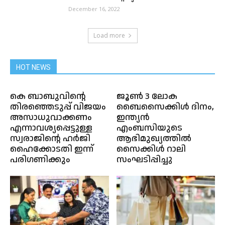
December 16, 2022
Load more
HOT NEWS
കെ ബാബുവിന്റെ
ജൂൺ 3 ലോക
തിരഞ്ഞെടുപ്പ് വിജയം
ബൈസൈക്കിൾ ദിനം,
അസാധുവാക്കണം
ഇന്ത്യൻ
എന്നാവശ്യപ്പെട്ടുള്ള
എംബസിയുടെ
സ്വരാജിന്റെ ഹർജി
ആഭിമുഖ്യത്തിൽ
ഹൈക്കോടതി ഇന്ന്
സൈക്കിൾ റാലി
പരിഗണിക്കും
സംഘടിപ്പിച്ചു