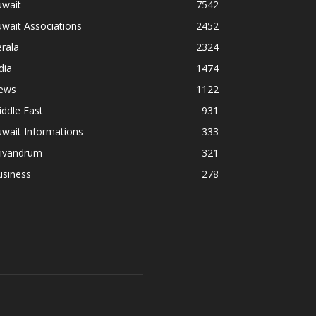
uwait
7542
wait Associations
2452
rala
2324
dia
1474
ews
1122
ddle East
931
wait Informations
333
rivandrum
321
usiness
278