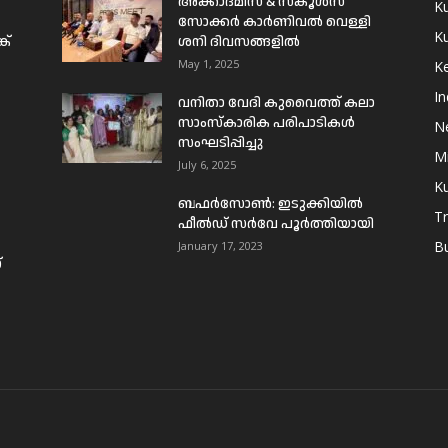
അക്കാദമീസ് & സ്കൂൾസ്
K
സോക്കർ കാർണിവൽ വെള്ളി
Ku
ക്
ശനി ദിവസങ്ങളിൽ
May 1, 2025
Ke
In
വനിതാ വേദി കുവൈത്ത് കലാ
സാംസ്കാരിക പരിപാടികൾ
N
സംഘടിപ്പിച്ചു
Mi
July 6, 2025
Ku
ബഫര്‍സോണ്‍: ഇടുക്കിയില്‍
T
ഫീല്‍ഡ് സര്‍വേ പൂര്‍ത്തിയായി
B
January 17, 2023
്