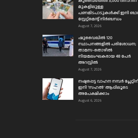
കുവൈത്തിൽ 3,000 ദിനാറിന്
മുകളിലുള്ള
പണമിടപാടുകൾക്ക് ഇനി ബാങ്
സ്റ്റേറ്റ്മെന്റ് നിർബന്ധം
August 7, 2026
ഷുവൈഖിൽ 120
സ്ഥാപനങ്ങളിൽ പരിശോധന;
താമസ-തൊഴിൽ
നിയമലംഘകരായ 48 പേർ
അറസ്റ്റിൽ
August 7, 2026
നഷ്ടപ്പെട്ട വാഹന നമ്പർ പ്ലേറ്റിന
ഇനി ‘സഹൽ’ ആപ്പിലൂടെ
അപേക്ഷിക്കാം
August 6, 2026