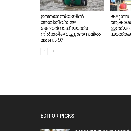
ഉത്തരേന്ത്യയിൽ
കടുത്ത
അതിതീവ്ര മഴ;
ആകാശച
കേദാർനാഥ് യാത്ര
ഇന്ത്യ 
നിർത്തിവെച്ചു,അസമിൽ
യാത്രക്ക
മരണം 97
EDITOR PICKS