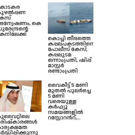
കൊടകര
ുഴൽപ്പണ
േസ്
ന്വേഷണം, കെ
ുരേന്ദ്രൻ്റെ
കനിലേക്ക്
കൊച്ചി തീരത്തെ
കപ്പലപകടത്തിനെതിരെ
പോലീസ് കേസ്;
കപ്പലുടമ
ഒന്നാംപ്രതി, ഷിപ്പ്
മാസ്റ്റര്‍
രണ്ടാംപ്രതി
വൈകീട്ട് 5 മണി
മുതൽ പുലർച്ചെ
5 മണി
വരെയുള്ള
കർഫ്യൂ
സമയങ്ങളിൽ
ുവൈറ്റിലെ
റസ്റ്റോറൻറ്,...
രിഷ്കാരങ്ങൾ
ാര്യക്ഷമത
ർദ്ധിപ്പിക്കുന്നു