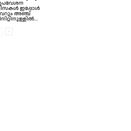
 പ്രവേശന
ിസകൾ ഇപ്പോൾ
െറും അഞ്ച്
ിനിറ്റിനുള്ളിൽ...