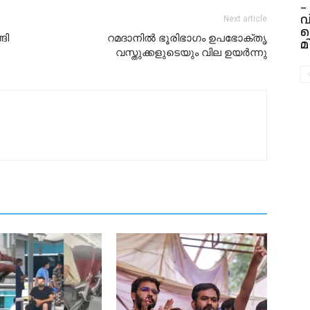
–
വ
Next article
വ
ങി
റമദാനിൽ ഭൂരിഭാഗം ഉപഭോക്തൃ
മ
വസ്തുക്കളുടെയും വില ഉയർന്നു