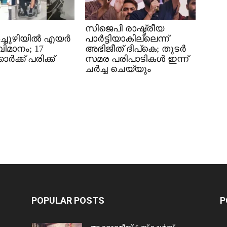
സിജെപി രാഷ്ട്രീയ
്ചുഴിയിൽ എയർ
പാർട്ടിയാകില്ലെന്ന്
വിമാനം; 17
അഭിജീത് ദീപ്കെ; തുടർ
ാർക്ക് പരിക്ക്
സമര പരിപാടികൾ ഇന്ന്
ചർച്ച ചെയ്യും
POPULAR POSTS
P