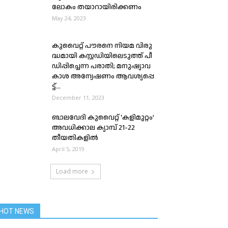
ലോകം തയാറായിരിക്കണം
May 24, 2023
കുവെെറ്റ് പൗരനെ നി​യ​മ വി​രു​
ദ്ധ​മാ​യി ക​സ്റ്റ​ഡി​യി​ലെ​ടു​ത്ത് പീ​
ഡി​പ്പി​ച്ചെ​ന്ന പ​രാ​തി​; മ​നു​ഷ്യാ​വ​
കാ​ശ അ​ന്വേ​ഷ​ണം ആ​വ​ശ്യ​പ്പെ​
ട്ട്...
December 11, 2023
ബാലവേദി കുവൈറ്റ് ‘കളിമുറ്റം’
അവധിക്കാല ക്യാമ്പ് 21-22
തീയതികളിൽ
April 5, 2019
Load more
HOT NEWS