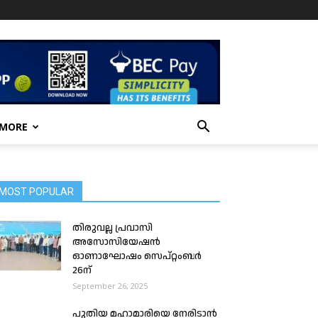
 MORE
MOST POPULAR
തിരുവല്ല പ്രവാസി
അസോസിയേഷൻ
ഓണാഘോഷം സെപ്റ്റംബർ
26ന്
September 26, 2025
പുതിയ മഹാമാരിയെ നേരിടാൻ