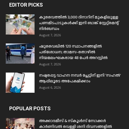
EDITOR PICKS
കുവൈത്തിൽ 3,000 ദിനാറിന് മുകളിലുള്ള
പണമിടപാടുകൾക്ക് ഇനി ബാങ്ക് സ്റ്റേറ്റ്മെന്റ്
നിർബന്ധം
August 7, 2026
ഷുവൈഖിൽ 120 സ്ഥാപനങ്ങളിൽ
പരിശോധന; താമസ-തൊഴിൽ
നിയമലംഘകരായ 48 പേർ അറസ്റ്റിൽ
August 7, 2026
നഷ്ടപ്പെട്ട വാഹന നമ്പർ പ്ലേറ്റിന് ഇനി ‘സഹൽ’
ആപ്പിലൂടെ അപേക്ഷിക്കാം
August 6, 2026
POPULAR POSTS
അക്കാദമീസ് & സ്കൂൾസ് സോക്കർ
കാർണിവൽ വെള്ളി ശനി ദിവസങ്ങളിൽ