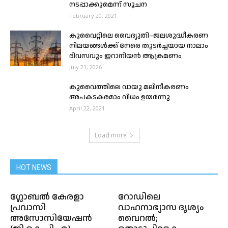
നടപ്പാക്കുമെന്ന് സൂചന
February 20, 2021
കുവൈറ്റിലെ വൈദ്യുതി–ജലശുദ്ധീകരണ
നിലയങ്ങൾക്ക് നേരെ തുടർച്ചയായ നാലാം
ദിവസവും ഇറാനിയൻ ആക്രമണം
July 21, 2026
കുവൈത്തിലെ വായു മലിനീകരണം
അപകടകരമാം വിധം ഉയര്‍ന്നു
April 22, 2021
Load more
HOT NEWS
ഗ്ലോബൽ കേരളാ
റോഡിലെ
പ്രവാസി
വാഹനാഭ്യാസ ദൃശ്യം
അസോസിയേഷൻ
വൈറൽ;