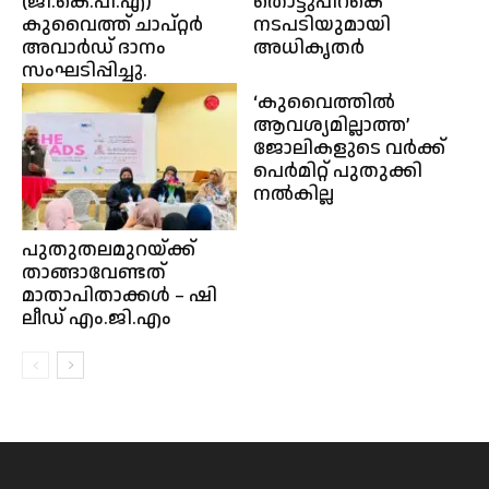
(ജി.കെ.പി.എ)
തൊട്ടുപിറകെ
കുവൈത്ത്‌ ചാപ്റ്റർ
നടപടിയുമായി
‌അവാർഡ്‌ ദാനം
അധികൃതര്‍
സംഘടിപ്പിച്ചു.
‘കുവൈത്തിൽ
ആവശ്യമില്ലാത്ത’
ജോലികളുടെ വർക്ക്
പെർമിറ്റ് പുതുക്കി
നൽകില്ല
പുതുതലമുറയ്ക്ക്
താങ്ങാവേണ്ടത്
മാതാപിതാക്കൾ – ഷി
ലീഡ് എം.ജി.എം