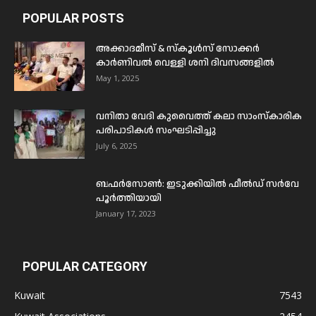
POPULAR POSTS
അക്കാദമീസ് & സ്കൂൾസ് സോക്കർ
കാർണിവൽ വെള്ളി ശനി ദിവസങ്ങളിൽ
May 1, 2025
വനിതാ വേദി കുവൈത്ത് കലാ സാംസ്കാരിക
പരിപാടികൾ സംഘടിപ്പിച്ചു
July 6, 2025
ബഫര്‍സോണ്‍: ഇടുക്കിയില്‍ ഫീല്‍ഡ് സര്‍വേ
പൂര്‍ത്തിയായി
January 17, 2023
POPULAR CATEGORY
Kuwait
7543