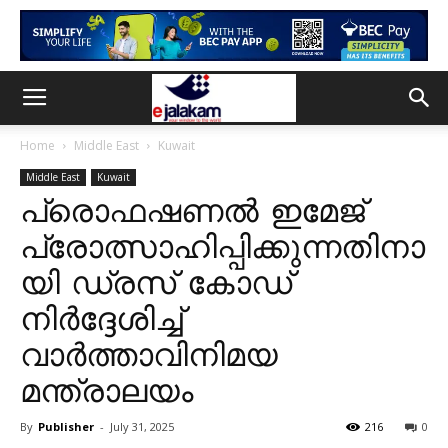
Home
Middle East
Kuwait
Middle East
Kuwait
പ്രൊഫഷണൽ ഇമേജ്
പ്രോത്സാഹിപ്പിക്കുന്നതിനാ
യി ഡ്രസ് കോഡ്
നിർദ്ദേശിച്ച്
വാർത്താവിനിമയ
മന്ത്രാലയം
By
Publisher
-
July 31, 2025
216
0