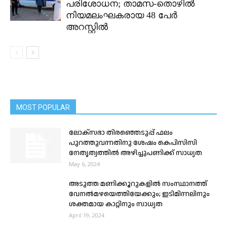
പരിശോധന; താമസ-തൊഴിൽ
നിയമലംഘകരായ 48 പേർ
അറസ്റ്റിൽ
MOST POPULAR
ലോക്‌സഭാ തിരഞ്ഞെടുപ്പ് ഫലം
പുറത്തുവന്നതിനു ശേഷം കെപിസിസി
നേതൃത്വത്തില്‍ അഴിച്ചുപണിക്ക് സാധ്യത
May 6, 2024
അടുത്ത മണിക്കൂറുകളിൽ സംസ്ഥാനത്ത്
വേനൽമഴയെത്തിയേക്കും; ഇടിമിന്നലിനും
ശക്തമായ കാറ്റിനും സാധ്യത
April 19, 2024