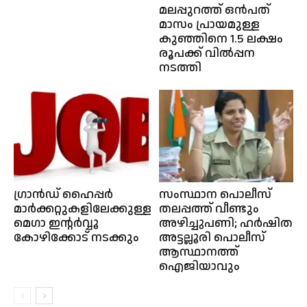
മലപ്പുറത്ത് ഒന്‍പത്
മാസം പ്രായമുള്ള
കുഞ്ഞിനെ 1.5 ലക്ഷം
രൂപക്ക് വിൽപ്പന
നടത്തി
ഗ്രാൻഡ് ഹൈപ്പർ
സംസ്ഥാന പൊലീസ്
മാർക്കറ്റുകളിലേക്കുള്ള
തലപ്പത്ത് വീണ്ടും
മെഗാ ഇൻ്റർവ്വൂ
അഴിച്ചുപണി; ഹർഷിത
കോഴിക്കോട് നടക്കും
അട്ടല്ലൂരി പൊലീസ്
ആസ്ഥാനത്ത്
ഐജിയാവും