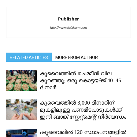
Publisher
http://www.ejalakam.com
RELATED ARTICLES
MORE FROM AUTHOR
കുവൈത്തിൽ ചെമ്മീൻ വില
കുറഞ്ഞു; ഒരു കൊട്ടയ്ക്ക് 40–45
ദിനാർ
കുവൈത്തിൽ 3,000 ദിനാറിന്
മുകളിലുള്ള പണമിടപാടുകൾക്ക്
ഇനി ബാങ്ക് സ്റ്റേറ്റ്മെന്റ് നിർബന്ധം
ഷുവൈഖിൽ 120 സ്ഥാപനങ്ങളിൽ