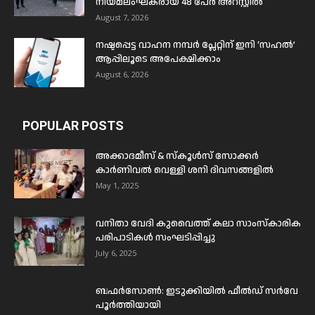
നിയമലംഘകരായ 48 പേർ അറസ്റ്റിൽ
August 7, 2026
നഷ്ടപ്പെട്ട വാഹന നമ്പർ പ്ലേറ്റിന് ഇനി ‘സഹൽ’
ആപ്പിലൂടെ അപേക്ഷിക്കാം
August 6, 2026
POPULAR POSTS
അക്കാദമീസ് & സ്കൂൾസ് സോക്കർ
കാർണിവൽ വെള്ളി ശനി ദിവസങ്ങളിൽ
May 1, 2025
വനിതാ വേദി കുവൈത്ത് കലാ സാംസ്കാരിക
പരിപാടികൾ സംഘടിപ്പിച്ചു
July 6, 2025
ബഫര്‍സോണ്‍: ഇടുക്കിയില്‍ ഫീല്‍ഡ് സര്‍വേ
പൂര്‍ത്തിയായി