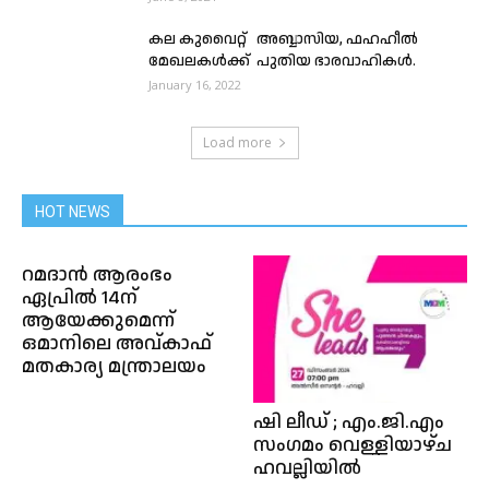
കല കുവൈറ്റ് അബ്ബാസിയ, ഫഹഹീൽ
മേഖലകൾക്ക് പുതിയ ഭാരവാഹികൾ.
January 16, 2022
Load more
HOT NEWS
റമദാൻ ആരംഭം
ഏപ്രിൽ 14ന്
ആയേക്കുമെന്ന്
ഒമാനിലെ അവ്കാഫ്
മതകാര്യ മന്ത്രാലയം
ഷി ലീഡ് ; എം.ജി.എം
സംഗമം വെള്ളിയാഴ്ച
ഹവല്ലിയിൽ