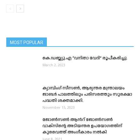
MOST POPULAR
കെ.ഡബ്ല്യു.എ “വനിതാ വേദി” രൂപീകരിച്ചു.
March 2, 2023
ക്യാമ്പിംഗ് സീസൺ, ആഭ്യന്തര മന്ത്രാലയം
ജാബർ പാലത്തിലും പരിസരത്തും സുരക്ഷാ
പദ്ധതി ശക്തമാക്കി.
November 15, 2023
ജോൺസൺ ആൻറ് ജോൺസൺ
വാക്സിൻ്റെ അടിയന്തര ഉപയോഗത്തിന്
കുവൈത്ത് അംഗീകാരം നൽകി
June 8, 2021