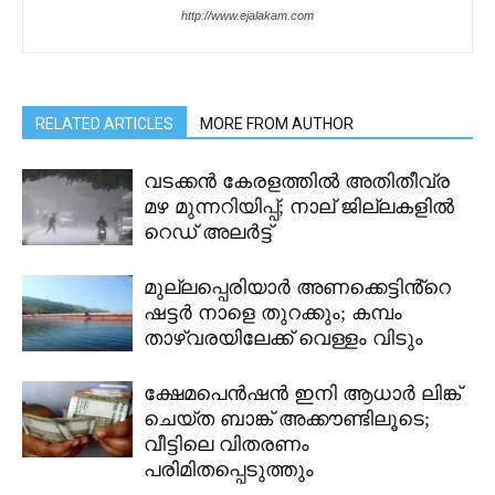
http://www.ejalakam.com
RELATED ARTICLES
MORE FROM AUTHOR
വടക്കൻ കേരളത്തിൽ അതിതീവ്ര
മഴ മുന്നറിയിപ്പ്; നാല് ജില്ലകളിൽ
റെഡ് അലർട്ട്
മുല്ലപ്പെരിയാർ അണക്കെട്ടിൻ്റെ
ഷട്ടർ നാളെ തുറക്കും; കമ്പം
താഴ്വരയിലേക്ക് വെള്ളം വിടും
ക്ഷേമപെൻഷൻ ഇനി ആധാർ ലിങ്ക്
ചെയ്ത ബാങ്ക് അക്കൗണ്ടിലൂടെ;
വീട്ടിലെ വിതരണം
പരിമിതപ്പെടുത്തും