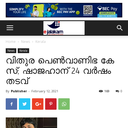
Home
News
Kerala
News
Kerala
വി​തു​ര പെ​ണ്‍​വാ​ണി​ഭ കേ​
സ്; ഷാ​ജ​ഹാ​ന് 24 വ​ർ​ഷം
തടവ്
By
Publisher
-
February 12, 2021
169
0