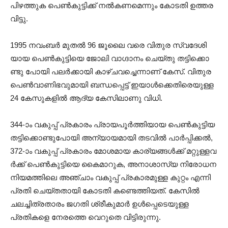
പി​ഴ​ത്തു​ക പെ​ണ്‍​കു​ട്ടി​ക്ക് ന​ൽ​ക​ണ​മെ​ന്നും കോ​ട​തി ഉ​ത്ത​ര​
വി​ട്ടു.
1995 ന​വം​ബ​ർ മു​ത​ൽ 96 ജൂ​ലൈ വ​രെ വി​തു​ര സ്വ​ദേ​ശി​
യാ​യ പെ​ണ്‍​കു​ട്ടി​യെ ജോ​ലി വാ​ഗ്ദാ​നം ചെ​യ്തു ത​ട്ടി​ക്കൊ​
ണ്ടു പോ​യി പ​ല​ർ​ക്കാ​യി കാ​ഴ്ച​വ​ച്ചെ​ന്നാ​ണ് കേ​സ്. വി​തു​ര
പെ​ണ്‍​വാ​ണി​ഭ​വു​മാ​യി ബ​ന്ധ​പ്പെ​ട്ട് ഇ​യാ​ൾ​ക്കെ​തി​രെ​യു​ള്ള
24 കേ​സു​ക​ളി​ൽ ആ​ദ്യ കേ​സി​ലാ​ണു വി​ധി.
344-ാം വ​കു​പ്പ് പ്ര​കാ​രം പ്രാ​യ​പൂ​ർ​ത്തി​യാ​യ പെ​ണ്‍​കു​ട്ടി​യ
ത​ട്ടി​ക്കൊ​ണ്ടു​പോ​യി അ​ന്യാ​യ​മാ​യി ത​ട​വി​ൽ പാ​ർ​പ്പി​ക്ക​ൽ,
372-ാം വ​കു​പ്പ് പ്ര​കാ​രം മോ​ശ​മാ​യ കാ​ര്യ​ങ്ങ​ൾ​ക്ക് മ​റ്റു​ള്ള​വ​
ർ​ക്ക് പെ​ണ്‍​കു​ട്ടി​യെ കൈ​മാ​റു​ക, അ​നാ​ശാ​സ്യ നി​രോ​ധ​ന
നി​യ​മ​ത്തി​ലെ അ​ഞ്ചാം വ​കു​പ്പ് പ്ര​കാ​ര​മു​ള്ള കു​റ്റം എ​ന്നി
പ്ര​തി ചെ​യ്ത​താ​യി കോ​ട​തി ക​ണ്ടെ​ത്തി​യ​ത്. കേസിൽ
ചലച്ചിത്രതാരം ജഗതി ശ്രീകുമാർ ഉൾപ്പെടെയുള്ള
പ്രതികളെ നേരത്തെ വെറുതെ വിട്ടിരുന്നു.