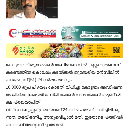
കോ​ട്ട​യം: വി​തു​ര പെ​ണ്‍​വാ​ണി​ഭ കേ​സി​ൽ കു​റ്റ​ക്കാ​ര​നെ​ന്ന്
ക​ണ്ടെ​ത്തി​യ കൊ​ല്ലം ക​ട​യ്ക്ക​ൽ ജു​ബേ​രി​യ മ​ൻ​സി​ലി​ൽ
ഷാ​ജ​ഹാ​ന് (51) 24 വ​ർ​ഷം തടവും
10,9000 രൂ​പ പി​ഴ​യും കോ​ട​തി വി​ധി​ച്ചു.കോ​ട്ട​യം അ​ഡീ​ഷ​ണ​
ൽ ജി​ല്ലാ കോ​ട​തി ജ​ഡ്ജി ജോ​ണ്‍​സ​ണ്‍ ജോ​ണ്‍ ആ​ണ് ശി​
ക്ഷ പ്ര​ഖ്യാ​പി​ത്.
വി​വി​ധ വ​കു​പ്പു​ക​ളി​ലാ​യാ​ണ് 24 വ​ർ​ഷം ത​ട​വ് വി​ധി​ച്ചി​രി​ക്കു​
ന്ന​ത്. ത​ട​വ് ഒ​ന്നി​ച്ച് അ​നു​ഭ​വി​ച്ചാ​ൽ മ​തി​. ഇ​തോ​ടെ പ​ത്ത് വ​ർ​
ഷം ത​ട​വ് അ​നു​ഭ​വി​ച്ചാ​ൽ മ​തി