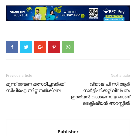
Previous article
Next article
മൂന്ന് തവണ മത്സരിച്ചവർക്ക്
വ്യാജ പി സി ആർ
സിപിഐ സീറ്റ് നൽകില്ല
സർട്ടിഫിക്കറ്റ് വില്പന;
ഇന്ത്യൻ വംശജനായ ലാബ്
ടെക്നിഷ്യൻ അറസ്റ്റിൽ
Publisher