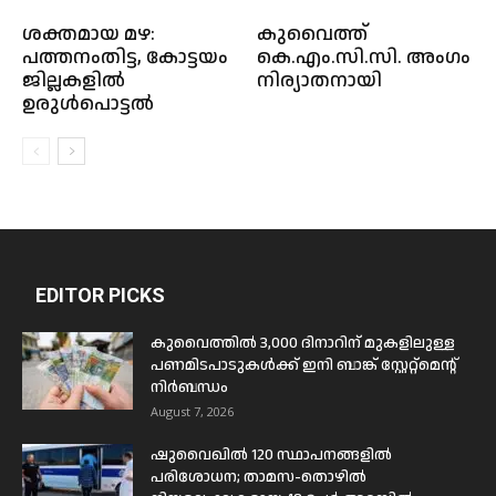
ശക്തമായ മഴ:
കുവൈത്ത്
പത്തനംതിട്ട, കോട്ടയം
കെ.എം.സി.സി. അംഗം
ജില്ലകളിൽ
നിര്യാതനായി
ഉരുൾപൊട്ടൽ
EDITOR PICKS
കുവൈത്തിൽ 3,000 ദിനാറിന് മുകളിലുള്ള
പണമിടപാടുകൾക്ക് ഇനി ബാങ്ക് സ്റ്റേറ്റ്മെന്റ്
നിർബന്ധം
August 7, 2026
ഷുവൈഖിൽ 120 സ്ഥാപനങ്ങളിൽ
പരിശോധന; താമസ-തൊഴിൽ