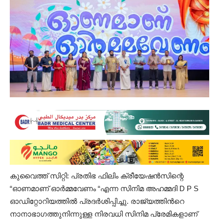
കുവൈത്ത് സിറ്റി: പ്രതിഭ ഫിലിം ക്രീയേഷൻസിന്റെ
“ഓണമാണ് ഓർമ്മവേണം “എന്ന സിനിമ അഹമ്മദി D P S
ഓഡിറ്റോറിയത്തിൽ പ്രദർശിപ്പിച്ചു. രാജ്യത്തിൻറെ
നാനാഭാഗത്തുനിന്നുള്ള നിരവധി സിനിമ പ്രേമികളാണ്