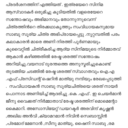
പ്രദർശനത്തിന് എത്തിയത് . ഇത്രയേറെ സിനിമ
ആസ്വാദകർ ഒരുമിച്ചു കൂടിയതിൽ വളരെയേറെ
സന്തോഷവും അഭിമാനവും തോന്നുന്നുവെന്ന്
ചിത്രത്തിൻറെ തിരക്കഥാകൃത്തും സംവിധായകനുമായ
സാബു സൂര്യ ചിത്ര അഭിപ്രായപ്പെട്ടു .നൂറ്റമ്പതിൽ പരം
കലാകാരൻ മാരെ അണി നിരത്തി പൂർണമായും
കുവൈറ്റിൽ ചിത്രീകരിച്ച ആദ്യ സിനിമയുടെ നിർമ്മാതവ്
ആകാൻ കഴിഞ്ഞതിൽ രേഷ്മ ശരത്ത് സന്തോഷം
അറിയിച്ചു.വയനാട് ദുരന്തത്തെ അനുസ്മരിച്ചുകൊണ്ട്
തുടങ്ങിയ ചടങ്ങിൽ രേഷ്മ ശരത്ത് സ്വാഗതവും ഐ.എ
.എഫ് പ്രസിഡന്റ് ഷെറിൻ മാത്യു നന്ദിയും രേഖപ്പെടുത്തി
. സംവിധായകൻ സാബു സൂര്യചിത്രയെ ശരത് നായർ
പൊന്നാട അണിയിച്ച് ആദരിച്ചു .കെ .എഫ് . ഇ ചെയർമാൻ
ജീനു വൈക്കത് നിർമ്മാതാവ് രേഷ്മ ശരത്തിന് മൊമെന്റോ
കൈമാറി. അസോസിയേറ്റ് ഡയറക്ടർ അരവിന്ദ് കൃഷ്ണൻ
,അഖില അൻവി ,ക്യാമറമാൻ നിവിൻ സെബാസ്റ്റിൻ
,പ്രമോദ് മേനോൻ ,സീനു മാത്യു, ഷൈനി സാബു ,രമ