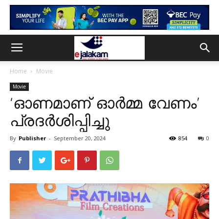
Home
Movie
Movie
‘ഓണമാണ് ഓർമ്മ വേണം’
പ്രദർശിപ്പിച്ചു
By
Publisher
-
September 20, 2024
854
0