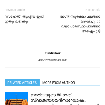
Previous article
Next article
‘സഹേൽ’ ആപ്പിൽ ഇനി
അഗ്നി സുരക്ഷാ ചട്ടങ്ങൾ
ഇതും ലഭിക്കും
ലംഘിച്ചു; 35
വ്യാപാരസ്ഥാപനങ്ങൾ
അടച്ചുപൂട്ടി
Publisher
http://www.ejalakam.com
RELATED ARTICLES
MORE FROM AUTHOR
ഇന്ത്യയുടെ 80-ാമത്
സ്വാതന്ത്ര്യദിനാഘോഷം: