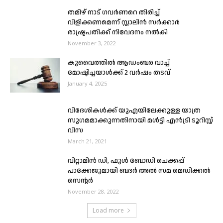
തമിഴ് നാട് ഗവര്‍ണറെ തിരിച്ച്
വിളിക്കണമെന്ന് സ്റ്റാലിന്‍ സര്‍ക്കാര്‍
രാഷ്ട്രപതിക്ക് നിവേദനം നൽകി
November 3, 2022
കുവൈത്തിൽ ആഡംബര വാച്ച്
മോഷ്ടിച്ചയാൾക്ക് 2 വർഷം തടവ്
January 4, 2025
വിദേശികൾക്ക് യുഎയിലേക്കുള്ള യാത്ര
സുഗമമാക്കുന്നതിനായി മൾട്ടി എൻട്രി ടൂറിസ്റ്റ്
വിസ
March 21, 2021
വിറ്റാമിൻ ഡി, ഫുൾ ബോഡി ചെക്കപ്പ്
പാക്കേജുമായി ബദർ അൽ സമ മെഡിക്കൽ
സെൻ്റർ
November 28, 2022
Load more