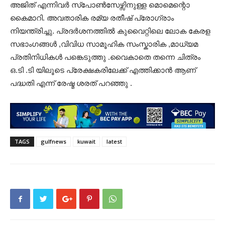
അജിത് എന്നിവർ സ്പോൺസേഴ്സിനുള്ള മൊമെന്റൊ
കൈമാറി. അവതാരിക രമ്യ രതീഷ് പ്രോഗ്രാം
നിയന്ത്രിച്ചു. പ്രദർശനത്തിൽ കുവൈറ്റിലെ ലോക കേരള
സഭാംഗങ്ങൾ ,വിവിധ സാമൂഹിക സംസ്കാരിക ,മാധ്യമ
പ്രതിനിധികൾ പങ്കെടുത്തു .വൈകാതെ തന്നെ ചിത്രം
ഒ.ടി .ടി യിലൂടെ പ്രേക്ഷകരിലേക്ക്‌ എത്തിക്കാൻ ആണ്
പദ്ധതി എന്ന് രേഷ്മ ശരത് പറഞ്ഞു .
TAGS
gulfnews
kuwait
latest