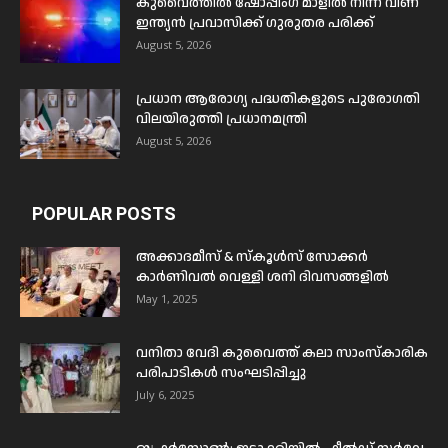
കുവൈത്തിൽ ഷോപ്പിംഗ് മാളിൽ നിന്ന് വീണ്
ഇന്ത്യൻ പ്രവാസിക്ക് ഗുരുതര പരിക്ക്
August 5, 2026
പ്രധാന ആരോഗ്യ പദ്ധതികളുടെ പുരോഗതി
വിലയിരുത്തി പ്രധാനമന്ത്രി
August 5, 2026
POPULAR POSTS
അക്കാദമീസ് & സ്കൂൾസ് സോക്കർ
കാർണിവൽ വെള്ളി ശനി ദിവസങ്ങളിൽ
May 1, 2025
വനിതാ വേദി കുവൈത്ത് കലാ സാംസ്കാരിക
പരിപാടികൾ സംഘടിപ്പിച്ചു
July 6, 2025