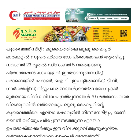
കുവൈത്ത്‌ സിറ്റി : കുവൈത്തിലെ ലുലു ഹൈപ്പർ
മാർക്കറ്റിൽ സൂപ്പർ ഫ്രൈ ഡേ പ്രൊമോഷൻ ആരഭിച്ചു.
നവംബർ 23 മുതൽ ഡിസംബർ 5 വരെയാണു
പ്രോമോഷൻ കാലയളവ്‌. ഇതോടനുബന്ധിച്ച്‌
മൊബെയിൽ ഫോൺ, ഐ.ടി., ഇലക്ട്രോണിക്‌, ടി.വി,
ഗാർമ്മെന്റ്സ്‌, വീട്ടുപകരണങ്ങൾ,യാത്രാ ബേഗുകൾ
മുതലായ വിവിധ വിഭാഗം ഉൽപ്പന്നങ്ങൾ 70 ശതമാനം വരെ
വിലക്കുറവിൽ ലഭ്യമാകും. ലുലു ഹൈപ്പറിന്റെ
കുവൈത്തിലെ എല്ലാ ഷോറൂമിൽ നിന്ന് നേരിട്ടും, ഓൺ
ലൈൻ വഴിയും പർച്ചേസ്‌ നടത്തുന്ന എല്ലാ
ഉപഭോക്താക്കൾക്കും ഈ വില ക്കുറവ്‌ ആനുകൂല്യം
ലഭ്യമാകുമെന്ന് ലുലു ഹൈപ്പർ മേനേജ്‌മന്റ്‌