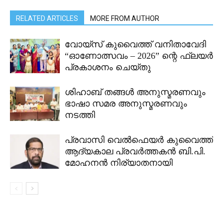
RELATED ARTICLES
MORE FROM AUTHOR
വോയ്സ് കുവൈത്ത് വനിതാവേദി
“ഓണോത്സവം – 2026” ന്റെ ഫ്ലയർ
പ്രകാശനം ചെയ്തു
ശിഹാബ് തങ്ങൾ അനുസ്മരണവും
ഭാഷാ സമര അനുസ്മരണവും
നടത്തി
പ്രവാസി വെൽഫെയർ കുവൈത്ത്
ആദ്യകാല പ്രവർത്തകൻ ബി.പി.
മോഹനൻ നിര്യാതനായി