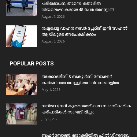
പരിശോധന; താമസ-തൊഴിൽ
നിയമലംഘകരായ 48 പേർ അറസ്റ്റിൽ
August 7, 2026
നഷ്ടപ്പെട്ട വാഹന നമ്പർ പ്ലേറ്റിന് ഇനി ‘സഹൽ’
ആപ്പിലൂടെ അപേക്ഷിക്കാം
August 6, 2026
POPULAR POSTS
അക്കാദമീസ് & സ്കൂൾസ് സോക്കർ
കാർണിവൽ വെള്ളി ശനി ദിവസങ്ങളിൽ
May 1, 2025
വനിതാ വേദി കുവൈത്ത് കലാ സാംസ്കാരിക
പരിപാടികൾ സംഘടിപ്പിച്ചു
July 6, 2025
ബഫര്‍സോണ്‍: ഇടുക്കിയില്‍ ഫീല്‍ഡ് സര്‍വേ