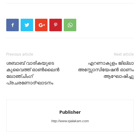
Previous article
Next article
ശബാബ് വാരികയുടെ
എറണാകുളം ജില്ലാ
കുവൈത്ത് ഓണ്‍ലൈന്‍
അസ്സോസിയേഷൻ ഓണം
ലോഞ്ചിംഗ്
ആഘോഷിച്ചു
പ്രചരണോദ്ഘാടനം
Publisher
http://www.ejalakam.com