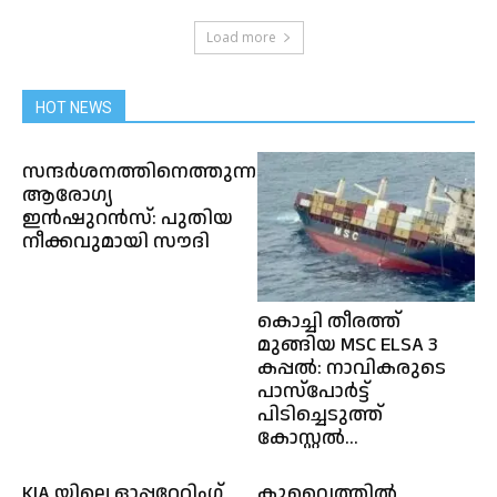
Load more
HOT NEWS
സന്ദര്‍ശനത്തിനെത്തുന്നവർക്ക്
ആരോഗ്യ
ഇൻഷുറൻസ്: പുതിയ
നീക്കവുമായി സൗദി
കൊച്ചി തീരത്ത്
മുങ്ങിയ MSC ELSA 3
കപ്പൽ: നാവികരുടെ
പാസ്പോർട്ട്
പിടിച്ചെടുത്ത്
കോസ്റ്റൽ...
KIA യിലെ ഓപ്പറേറ്റിംഗ്
കുവൈത്തിൽ