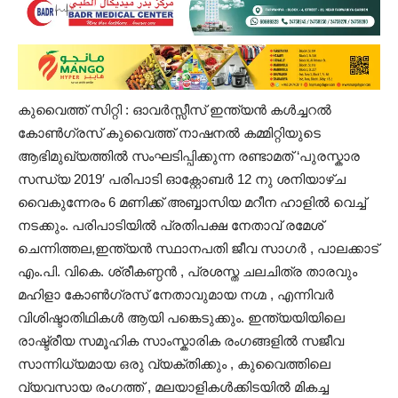
കുവൈത്ത്‌ സിറ്റി : ഓവർസ്സീസ്‌ ഇന്ത്യൻ കൾച്ചറൽ
കോൺഗ്രസ്‌ കുവൈത്ത്‌ നാഷനൽ കമ്മിറ്റിയുടെ
ആഭിമുഖ്യത്തിൽ സംഘടിപ്പിക്കുന്ന രണ്ടാമത്‌ ‘പുരസ്
കാര
സന്ധ്യ 2019′ പരിപാടി ഓക്റ്റോബർ 12 നു ശനിയാഴ്ച
വൈകുന്നേരം 6 മണിക്ക്‌ അബ്ബാസിയ മറീന ഹാളിൽ വെച്ച്‌
നടക്കും. പരിപാടിയിൽ പ്രതിപക്ഷ നേതാവ്‌ രമേശ്‌
ചെന്നിത്തല,ഇന്ത്യൻ സ്ഥാനപതി ജീവ സാഗർ , പാലക്കാട്‌
എം.പി. വികെ. ശ്രീകണ്ഠൻ , പ്രശസ്ത ചലചിത്ര താരവും
മഹിളാ കോൺഗ്രസ്‌ നേതാവുമായ നഗ്മ , എന്നിവർ
വിശിഷ്ടാതിഥികൾ ആയി പങ്കെടുക്കും. ഇന്ത്യയിയിലെ
രാഷ്ട്രീയ സമൂഹിക സാംസ്കാരിക രംഗങ്ങളിൽ സജീവ
സാന്നിധ്യമായ ഒരു വ്യക്തിക്കും , കുവൈത്തിലെ
വ്യവസായ രംഗത്ത്‌ , മലയാളികൾക്കിടയിൽ മികച്ച