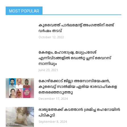
MOST POPULAR
കുവൈത്ത് പാർലമെന്റ് അംഗത്തിന് രണ്ട്
വർഷം തടവ്
October 12, 2022
കേരളം, മഹാരാഷ്ട്ര, മധ്യപ്രദേശ്
എന്നിവിടങ്ങളിൽ ഡെല്‍റ്റ പ്ലസ് വൈറസ്
സാന്നിധ്യം
June 23, 2021
കോഴിക്കോട് ജില്ലാ അസോസിയേഷന്‍,
കുവൈറ്റ്‌‌ സാൽമിയ ഏരിയ ഭാരവാഹികളെ
തെരഞ്ഞെടുത്തു
December 17, 2024
രാജ്യത്തേക്ക് കടത്താൻ ശ്രമിച്ച ഹെറോയിൻ
പിടികൂടി
September 8, 2024