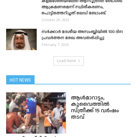
കളമശേരിയിലേത് ആസൂത്രിത ബോംബ്
ആക്രമണമെന്ന് സ്ഥിരീകരണം,
പൊട്ടിത്തെറിച്ചത് ലെഡ് ബോംബ്
October 29, 2023
സർക്കാർ ദേശീയ അസംബ്ലിയിൽ 100 ദിന
പ്രവർത്തന രേഖ അവതരിപ്പിച്ചു
February 7, 2024
Load more
HOT NEWS
ആൾമാറാട്ടം,
കുവൈത്തിൽ
സ്ത്രീക്ക് 15 വർഷം
തടവ്