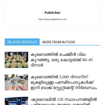
Publisher
http://www.ejalakam.com
RELATED ARTICLES
MORE FROM AUTHOR
കുവൈത്തിൽ ചെമ്മീൻ വില
കുറഞ്ഞു; ഒരു കൊട്ടയ്ക്ക് 40–45
ദിനാർ
കുവൈത്തിൽ 3,000 ദിനാറിന്
മുകളിലുള്ള പണമിടപാടുകൾക്ക്
ഇനി ബാങ്ക് സ്റ്റേറ്റ്മെന്റ് നിർബന്ധം
ഷുവൈഖിൽ 120 സ്ഥാപനങ്ങളിൽ
പരിശോധന; താമസ-തൊഴിൽ