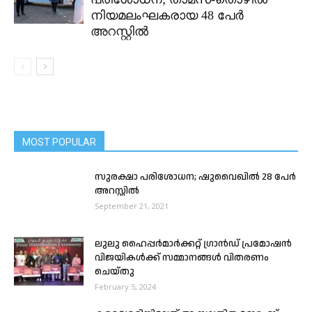
നിയമലംഘകരായ 48 പേർ
അറസ്റ്റിൽ
MOST POPULAR
സുരക്ഷാ പരിശോധന; ഷുവൈഖിൽ 28 പേർ
അറസ്റ്റിൽ
September 21, 2021
ലുലു ഹൈപ്പർമാർക്കറ്റ് ഗ്രാൻഡ് പ്രമോഷൻ
വിജയികൾക്ക് സമ്മാനങ്ങൾ വിതരണം
ചെയ്തു
February 5, 2024