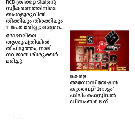
RCB ക്രിക്കറ്റ് ടീമിന്റെ
സ്വീകരണത്തിനിടെ
ബംഗളൂരുവിൽ
തിക്കിലും തിരക്കിലും
11 പേർ മരിച്ചു; ഒട്ടേറെ...
ഭോപ്പാലിലെ
ആശുപത്രിയിൽ
തീപിടുത്തം; നാല്
നവജാത ശിശുക്കൾ
മരിച്ചു
കേരള
അസോസിയേഷന്‍
കുവൈറ്റ് ‘നോട്ടം’
ഫിലിം ഫെസ്റ്റിവല്‍
ഡിസംബര്‍ 6 ന്