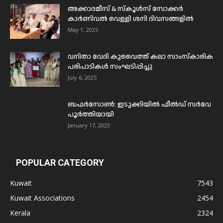
അക്കാദമീസ് & സ്കൂൾസ് സോക്കർ
കാർണിവൽ വെള്ളി ശനി ദിവസങ്ങളിൽ
May 1, 2025
വനിതാ വേദി കുവൈത്ത് കലാ സാംസ്കാരിക
പരിപാടികൾ സംഘടിപ്പിച്ചു
July 6, 2025
ബഫര്‍സോണ്‍: ഇടുക്കിയില്‍ ഫീല്‍ഡ് സര്‍വേ
പൂര്‍ത്തിയായി
January 17, 2023
POPULAR CATEGORY
Kuwait
7543
Kuwait Associations
2454
Kerala
2324