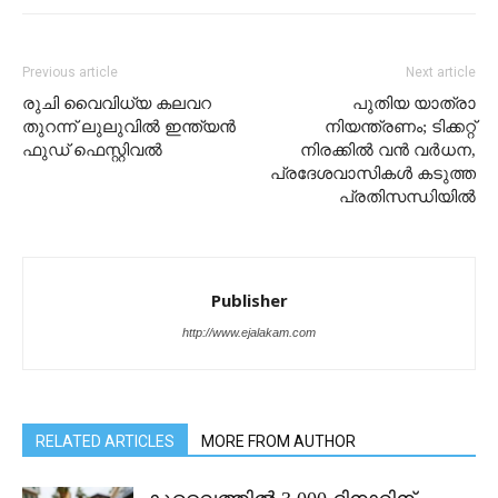
Previous article
Next article
രുചി വൈവിധ്യ കലവറ
പുതിയ യാത്രാ
തുറന്ന് ലുലുവിൽ ഇന്ത്യൻ
നിയന്ത്രണം; ടിക്കറ്റ്
ഫുഡ് ഫെസ്റ്റിവൽ
നിരക്കിൽ വൻ വർധന,
പ്രദേശവാസികൾ കടുത്ത
പ്രതിസന്ധിയിൽ
Publisher
http://www.ejalakam.com
RELATED ARTICLES
MORE FROM AUTHOR