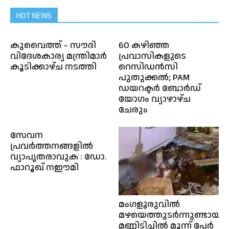
HOT NEWS
കുവൈത്ത് – സൗദി
60 കഴിഞ്ഞ
വിദേശകാര്യ മന്ത്രിമാർ
പ്രവാസികളുടെ
കൂടിക്കാഴ്ച നടത്തി
റെസിഡൻസി
പുതുക്കൽ; PAM
ഡയറക്ടർ ബോർഡ്
യോഗം വ്യാഴാഴ്ച
ചേരും
സേവന
പ്രവർത്തനങ്ങളിൽ
വ്യാപൃതരാവുക : ഡോ.
ഫാറൂഖ് നഈമി
മംഗളൂരുവിൽ
മഴയെത്തുടർന്നുണ്ടായ
മണ്ണിടിച്ചിൽ മൂന്ന് പേർ