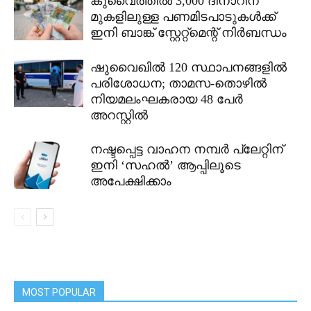
കുവൈത്തിൽ 3,000 ദിനാറിന്
മുകളിലുള്ള പണമിടപാടുകൾക്ക്
ഇനി ബാങ്ക് സ്റ്റേറ്റ്മെന്റ് നിർബന്ധം
ഷുവൈഖിൽ 120 സ്ഥാപനങ്ങളിൽ
പരിശോധന; താമസ-തൊഴിൽ
നിയമലംഘകരായ 48 പേർ
അറസ്റ്റിൽ
നഷ്ടപ്പെട്ട വാഹന നമ്പർ പ്ലേറ്റിന്
ഇനി ‘സഹൽ’ ആപ്പിലൂടെ
അപേക്ഷിക്കാം
MOST POPULAR