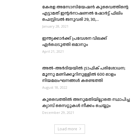
കേരള അസോസിയേഷൻ കുവൈത്തിൻ്റെ
എട്ടാമത്‌ ഇന്റർനാഷണൽ ഷോർട്ട് ഫിലിം
ഫെസ്റ്റിവൽ ജനുവരി 29, 30,...
January 28, 2021
ഇന്ത്യക്കാർക്ക് പ്രവേശന വിലക്ക്
ഏർപ്പെടുത്തി ഒമാനും
April 21, 2021
അൽ-അർദിയയിൽ ട്രാഫിക് പരിശോധന;
മൂന്നു മണിക്കൂറിനുള്ളിൽ 600 ഓളം
നിയമലംഘനങ്ങൾ കണ്ടെത്തി
August 18, 2022
കുവൈത്തിൽ അനുമതിയില്ലാതെ സ്ഥാപിച്ച
ക്യാമ്പ് സൈറ്റുകൾ നീക്കം ചെയ്യും
December 29, 2021
Load more