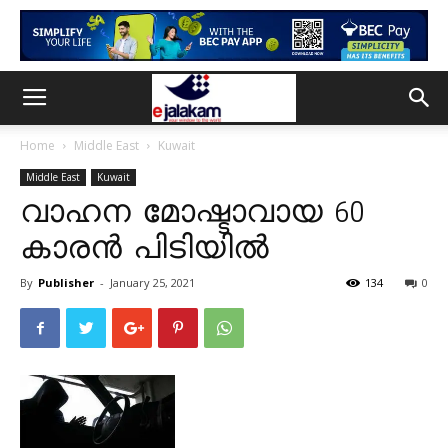
Home
Middle East
Kuwait
Middle East
Kuwait
വാഹന മോഷ്ടാവായ 60
കാരൻ പിടിയിൽ
By
Publisher
-
January 25, 2021
134
0