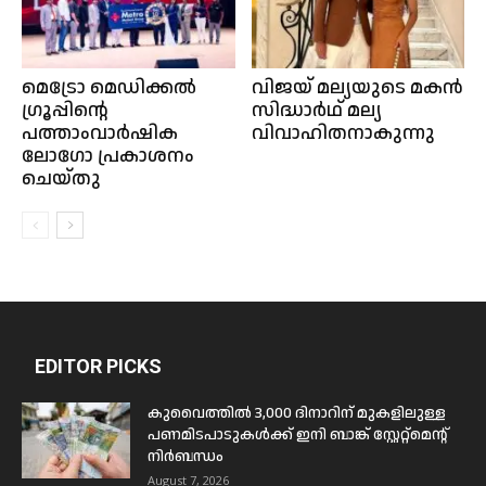
മെട്രോ മെഡിക്കൽ
വിജയ് മല്യയുടെ മകൻ
ഗ്രൂപ്പിന്റെ
സിദ്ധാർഥ് മല്യ
പത്താംവാർഷിക
വിവാഹിതനാകുന്നു
ലോഗോ പ്രകാശനം
ചെയ്തു
EDITOR PICKS
കുവൈത്തിൽ 3,000 ദിനാറിന് മുകളിലുള്ള
പണമിടപാടുകൾക്ക് ഇനി ബാങ്ക് സ്റ്റേറ്റ്മെന്റ്
നിർബന്ധം
August 7, 2026