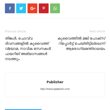
Previous article
Next article
തിങ്കൾ, ചൊവ്വ
കുവൈത്തിൽ മങ്കി പോക്സ്
ദിവസങ്ങളിൽ കുവൈത്ത്
റിപ്പോർട്ട് ചെയ്തിട്ടില്ലെന്ന്
വ്യോമ, നാവിക സേനകൾ
ആരോഗ്യമന്ത്രാലയം
ഫയറിങ് അഭ്യാസങ്ങൾ
നടത്തും
Publisher
http://www.ejalakam.com