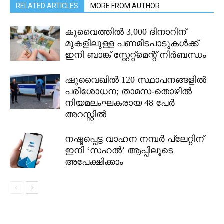
RELATED ARTICLES
MORE FROM AUTHOR
കുവൈത്തിൽ 3,000 ദിനാറിന്
മുകളിലുള്ള പണമിടപാടുകൾക്ക്
ഇനി ബാങ്ക് സ്റ്റേറ്റ്മെന്റ് നിർബന്ധം
ഷുവൈഖിൽ 120 സ്ഥാപനങ്ങളിൽ
പരിശോധന; താമസ-തൊഴിൽ
നിയമലംഘകരായ 48 പേർ
അറസ്റ്റിൽ
നഷ്ടപ്പെട്ട വാഹന നമ്പർ പ്ലേറ്റിന്
ഇനി ‘സഹൽ’ ആപ്പിലൂടെ
അപേക്ഷിക്കാം