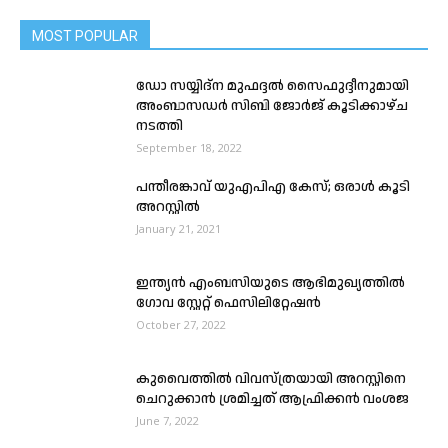
MOST POPULAR
ഡോ സയ്യിദ്ന മുഫദ്ദൽ സൈഫുദ്ദീനുമായി
അംബാസഡർ സിബി ജോർജ് കൂടിക്കാഴ്ച
നടത്തി
September 18, 2022
പന്തീരങ്കാവ് യുഎപിഎ കേസ്; ഒരാൾ കൂടി
അറസ്റ്റിൽ
January 21, 2021
ഇന്ത്യൻ എംബസിയുടെ ആഭിമുഖ്യത്തിൽ
ഗോവ സ്റ്റേറ്റ് ഫെസിലിറ്റേഷൻ
October 27, 2022
കുവൈത്തിൽ വിവസ്ത്രയായി അറസ്റ്റിനെ
ചെറുക്കാൻ ശ്രമിച്ചത് ആഫ്രിക്കൻ വംശജ
June 7, 2022