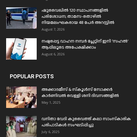
ഷുവൈഖിൽ 120 സ്ഥാപനങ്ങളിൽ
പരിശോധന; താമസ-തൊഴിൽ
നിയമലംഘകരായ 48 പേർ അറസ്റ്റിൽ
August 7, 2026
നഷ്ടപ്പെട്ട വാഹന നമ്പർ പ്ലേറ്റിന് ഇനി ‘സഹൽ’
ആപ്പിലൂടെ അപേക്ഷിക്കാം
August 6, 2026
POPULAR POSTS
അക്കാദമീസ് & സ്കൂൾസ് സോക്കർ
കാർണിവൽ വെള്ളി ശനി ദിവസങ്ങളിൽ
May 1, 2025
വനിതാ വേദി കുവൈത്ത് കലാ സാംസ്കാരിക
പരിപാടികൾ സംഘടിപ്പിച്ചു
July 6, 2025