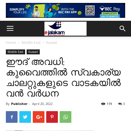
Home
Middle East
Kuwait
Middle East
Kuwait
ഈദ് അവധി;
കുവൈത്തിൽ സ്വകാര്യ
ചാലറ്റുകളുടെ വാടകയിൽ
വൻ വർധന
By
Publisher
-
April 20, 2022
119
0