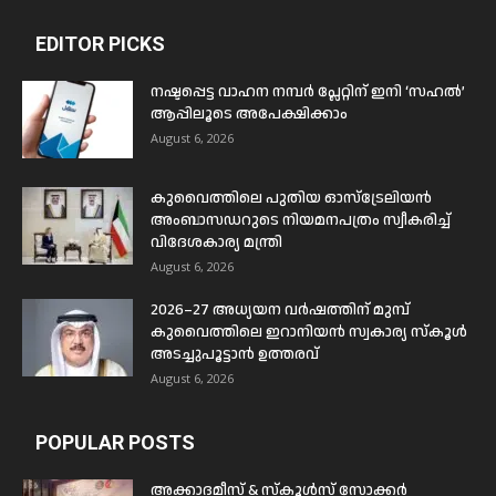
EDITOR PICKS
നഷ്ടപ്പെട്ട വാഹന നമ്പർ പ്ലേറ്റിന് ഇനി ‘സഹൽ’
ആപ്പിലൂടെ അപേക്ഷിക്കാം
August 6, 2026
കുവൈത്തിലെ പുതിയ ഓസ്ട്രേലിയൻ
അംബാസഡറുടെ നിയമനപത്രം സ്വീകരിച്ച്
വിദേശകാര്യ മന്ത്രി
August 6, 2026
2026–27 അധ്യയന വർഷത്തിന് മുമ്പ്
കുവൈത്തിലെ ഇറാനിയൻ സ്വകാര്യ സ്കൂൾ
അടച്ചുപൂട്ടാൻ ഉത്തരവ്
August 6, 2026
POPULAR POSTS
അക്കാദമീസ് & സ്കൂൾസ് സോക്കർ