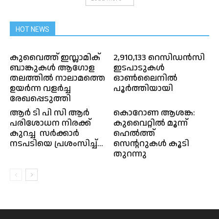
HOT NEWS
കുവൈത്ത് ഇസ്ലാമിക്
2,910,133 റെസിഡൻസി
ബാങ്കുകൾ ആഗോള
ഇടപാടുകൾ
തലത്തിൽ നാലാമത്തെ
ഓൺലൈനിൽ
ഉയർന്ന വളർച്ച
പൂർത്തിയായി
രേഖപ്പെടുത്തി
ആർ ടി പി സി ആർ
കൊറോണ ആശങ്ക:
പരിശോധന നിരക്ക്
കുവൈറ്റിൽ മൂന്ന്
കുറച്ച സർക്കാർ
ഹെൽത്ത്
നടപടിയെ പ്രശംസിച്ച്...
സെന്ററുകൾ കൂടി
തുറന്നു