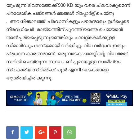
യും മൂന്ന് ദിവസത്തേക്ക് 900 KD യും വരെ ചിലവാകുമെന്ന്
പ്രാദേശിക പത്രങ്ങൾ ഞങ്ങൾ റിപ്പോർട്ട് ചെയ്തു
. അവധിക്കാലത്ത് പ്രവാസികളും പൗരന്മാരും ഉൾപ്പെടെ
നിരവധിപേർ രാജ്യത്തിന് പുറത്ത് യാത്ര ചെയ്യാൻ
താൽപ്പര്യപ്പെടുന്നുണ്ടെങ്കിലും ചാലറ്റ്കകൾക്കുള്ള
ഡിമാൻഡും ഗണ്യമായി വർദ്ധിച്ചു. വില വർദ്ധന ഇതും
പ്രധാന കാരണമാണ്. ഒരു വാടക ചാലറ്റിന്റെ വില അത്
സ്ഥിതി ചെയ്യുന്ന സ്ഥലം, ബീച്ചുമായുള്ള സാമീപ്യം,
സ്വകാര്യ സ്വിമ്മിംഗ് പൂൾ എന്നീ ഘടകങ്ങളെ
ആശ്രയിച്ചിരിക്കുന്നു.