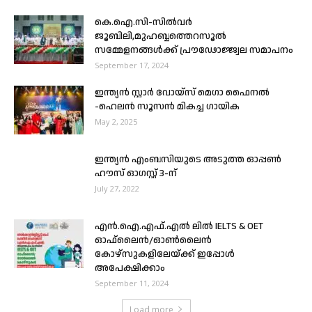
കെ.ഐ.സി-സിൽവർ
ജൂബിലി,മുഹബ്ബത്തെറസൂൽ
സമ്മേളനങ്ങൾക്ക് പ്രൗഢോജ്ജ്വല സമാപനം
September 17, 2024
ഇന്ത്യൻ സ്റ്റാർ വോയ്സ് മെഗാ ഫൈനൽ
-ഹെലൻ സൂസൻ മികച്ച ഗായിക
May 2, 2025
ഇന്ത്യൻ എംബസിയുടെ അടുത്ത ഓപ്പൺ
ഹൗസ് ഓഗസ്റ്റ് 3-ന്
July 27, 2022
എൻ‌.ഐ‌.എഫ്‌.എൽ ലില്‍ IELTS & OET
ഓഫ്‌ലൈൻ/ഓൺലൈൻ
കോഴ്സുകളിലേയ്ക്ക് ഇപ്പോള്‍
അപേക്ഷിക്കാം
September 11, 2024
Load more