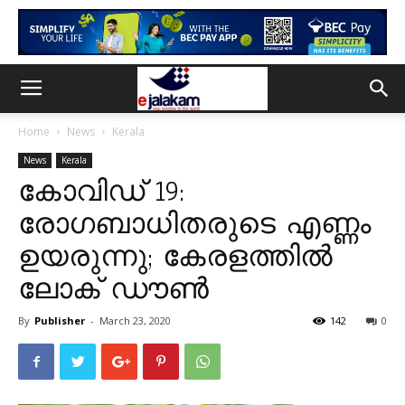
Home
News
Kerala
News
Kerala
കോവിഡ് 19:
രോഗബാധിതരുടെ എണ്ണം
ഉയരുന്നു; കേരളത്തിൽ
ലോക് ഡൗണ്‍
By
Publisher
-
March 23, 2020
142
0