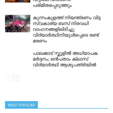
പരിമിതപ്പെടുത്തും
കുന്നംകുളത്ത് നിയന്ത്രണം വിട്ട
സ്വകാര്യ ബസ് നിരവധി
വാഹനങ്ങളിലിടിച്ചു;
വിദ്യാർത്ഥിനിയുൾപ്പെടെ രണ്ട്
മരണം
പാലക്കാട് സ്കൂളിൽ അധ്യാപക
മർദ്ദനം; ഒൻപതാം ക്ലാസ്
വിദ്യാർത്ഥി ആശുപത്രിയിൽ
MOST POPULAR