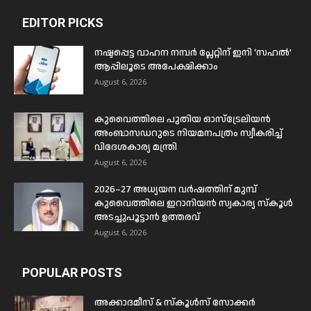
EDITOR PICKS
നഷ്ടപ്പെട്ട വാഹന നമ്പർ പ്ലേറ്റിന് ഇനി ‘സഹൽ’
ആപ്പിലൂടെ അപേക്ഷിക്കാം
August 6, 2026
കുവൈത്തിലെ പുതിയ ഓസ്ട്രേലിയൻ
അംബാസഡറുടെ നിയമനപത്രം സ്വീകരിച്ച്
വിദേശകാര്യ മന്ത്രി
August 6, 2026
2026–27 അധ്യയന വർഷത്തിന് മുമ്പ്
കുവൈത്തിലെ ഇറാനിയൻ സ്വകാര്യ സ്കൂൾ
അടച്ചുപൂട്ടാൻ ഉത്തരവ്
August 6, 2026
POPULAR POSTS
അക്കാദമീസ് & സ്കൂൾസ് സോക്കർ