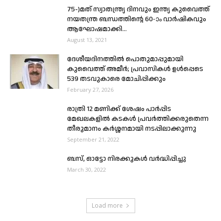
75-)മത് സ്വാതന്ത്ര്യ ദിനവും ഇന്ത്യ കുവൈത്ത്
നയതന്ത്ര ബന്ധത്തിൻ്റെ 60-ാം വാർഷികവും
ആഘോഷമാക്കി...
August 13, 2021
ദേശീയദിനത്തിൽ പൊതുമാപ്പുമായി
കുവൈത്ത്‌ അമീർ; പ്രവാസികൾ ഉൾപ്പെടെ
539 തടവുകാരെ മോചിപ്പിക്കും
February 27, 2026
രാത്രി 12 മണിക്ക്‌ ശേഷം പാർപ്പിട
മേഖലകളിൽ കടകൾ പ്രവർത്തിക്കരുതെന്ന
തീരുമാനം കർശ്ശനമായി നടപ്പിലാക്കുന്നു
September 21, 2022
ബസ്, ഓട്ടോ നിരക്കുകള്‍ വര്‍ദ്ധിപ്പിച്ചു
March 30, 2022
Load more