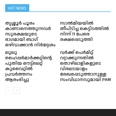
HOT NEWS
തൃശ്ശൂർ പൂരം
സാൽമിയയിൽ
കാണാനെത്തുന്നവർ
തീപിടിച്ച കെട്ടിടത്തിൽ
സുരക്ഷയുടെ
നിന്ന് 11 പേരെ
ഭാഗമായി ബാഗ്
രക്ഷപ്പെടുത്തി
ഒഴിവാക്കാൻ നിർദ്ദേശം
ലുലു
വർക്ക് പെർമിറ്റ്
ഹൈപ്പർമാർക്കറ്റിൻ്റെ
റദ്ദാക്കുന്നതിൽ
പുതിയ ഔട്ട്ലെറ്റ്
തൊഴിലാളികളുടെ
കുവൈറ്റിൽ
വിരലടയാളം
പ്രവർത്തനം
രേഖപ്പെടുത്താനുള്ള
ആരംഭിച്ചു
സംവിധാനവുമായി PAM