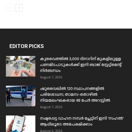
EDITOR PICKS
കുവൈത്തിൽ 3,000 ദിനാറിന് മുകളിലുള്ള
പണമിടപാടുകൾക്ക് ഇനി ബാങ്ക് സ്റ്റേറ്റ്മെന്റ്
നിർബന്ധം
August 7, 2026
ഷുവൈഖിൽ 120 സ്ഥാപനങ്ങളിൽ
പരിശോധന; താമസ-തൊഴിൽ
നിയമലംഘകരായ 48 പേർ അറസ്റ്റിൽ
August 7, 2026
നഷ്ടപ്പെട്ട വാഹന നമ്പർ പ്ലേറ്റിന് ഇനി ‘സഹൽ’
ആപ്പിലൂടെ അപേക്ഷിക്കാം
August 6, 2026