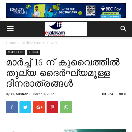
Home
Middle East
Kuwait
Middle East
Kuwait
മാർച്ച് 16 ന് കുവൈത്തിൽ
തുല്യ ദൈർഘ്യമുള്ള
ദിനരാത്രങ്ങൾ
By
Publisher
-
March 3, 2022
224
0