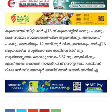
കുവൈത്ത് സിറ്റി: മാർച്ച് 16 ന് കുവൈറ്റിൽ രാവും പകലും
ഒരേ സമയം സമയദൈർഘ്യം ആയിരിക്കും. അതായത്
പകലും രാത്രിയും 12 മണിക്കൂർ വീതം ഉണ്ടാകും. മാർച്ച് 16
ബുധനാഴ്ച സൂര്യോദയം രാവിലെ 5.57 നും
സൂര്യാസ്തമയം വൈകുന്നേരം 5.57 നും ആയിരിക്കും
എന്ന് അൽ ഒജൈരി സയന്റിഫിക് സെന്ററിലെ പബ്ലിക്
റിലേഷൻസ് ഡയറക്ടർ ഖാലിദ് അൽ ജമാൻ അറിയിച്ചു