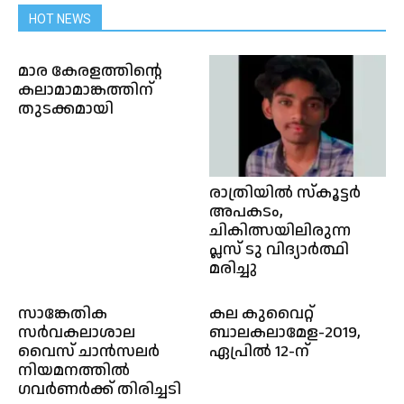
HOT NEWS
മാര കേരളത്തിന്റെ
കലാമാമാങ്കത്തിന്‌
തുടക്കമായി
രാത്രിയിൽ സ്കൂട്ടർ
അപകടം,
ചികിത്സയിലിരുന്ന
പ്ലസ് ടു വിദ്യാർത്ഥി
മരിച്ചു
സാങ്കേതിക
കല കുവൈറ്റ്
സർവകലാശാല
ബാലകലാമേള-2019,
വൈസ് ചാൻസലർ
ഏപ്രിൽ 12-ന്
നിയമനത്തിൽ
ഗവർണർക്ക് തിരിച്ചടി