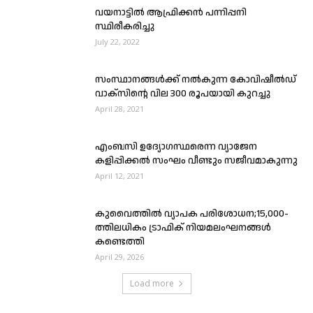
വയനാട്ടിൽ ആഫ്രിക്കൻ പന്നിപ്പനി
സ്ഥിരീകരിച്ചു
July 22, 2022
സംസ്ഥാനങ്ങൾക്ക് നൽകുന്ന കോവിഷീൽഡ്
വാക്സിൻ്റെ വില 300 രൂപയായി കുറച്ചു
April 28, 2021
എംബസി ഉദ്യോഗസ്ഥരെന്ന വ്യാജേന
കളിപ്പിക്കൽ സംഘം വീണ്ടും സജീവമാകുന്നു
April 12, 2021
കുവൈത്തിൽ വ്യാപക പരിശോധന;15,000-
ത്തിലധികം ട്രാഫിക് നിയമലംഘനങ്ങൾ
കണ്ടെത്തി
April 29, 2026
Load more