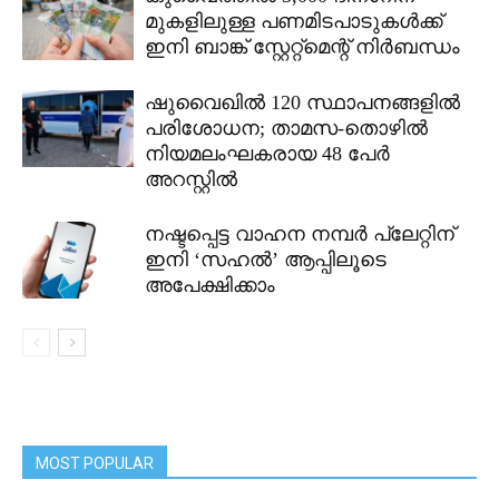
മുകളിലുള്ള പണമിടപാടുകൾക്ക്
ഇനി ബാങ്ക് സ്റ്റേറ്റ്മെന്റ് നിർബന്ധം
ഷുവൈഖിൽ 120 സ്ഥാപനങ്ങളിൽ
പരിശോധന; താമസ-തൊഴിൽ
നിയമലംഘകരായ 48 പേർ
അറസ്റ്റിൽ
നഷ്ടപ്പെട്ട വാഹന നമ്പർ പ്ലേറ്റിന്
ഇനി ‘സഹൽ’ ആപ്പിലൂടെ
അപേക്ഷിക്കാം
MOST POPULAR