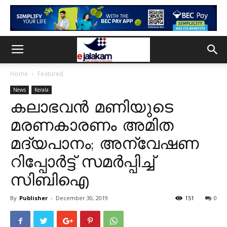
Home
Featured
News
Kerala
കലാഭവൻ മണിയുടെ
മരണകാരണം അമിത
മദ്യപാനം; അന്വേഷണ
റിപ്പോർട്ട് സമർപ്പിച്ച്
സിബിഐ
By
Publisher
-
December 30, 2019
151
0