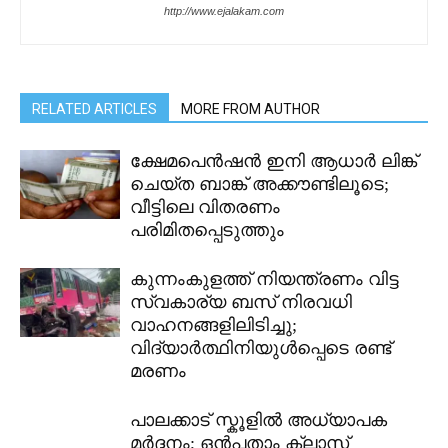
http://www.ejalakam.com
RELATED ARTICLES
MORE FROM AUTHOR
ക്ഷേമപെൻഷൻ ഇനി ആധാർ ലിങ്ക്
ചെയ്ത ബാങ്ക് അക്കൗണ്ടിലൂടെ;
വീട്ടിലെ വിതരണം
പരിമിതപ്പെടുത്തും
കുന്നംകുളത്ത് നിയന്ത്രണം വിട്ട
സ്വകാര്യ ബസ് നിരവധി
വാഹനങ്ങളിലിടിച്ചു;
വിദ്യാർത്ഥിനിയുൾപ്പെടെ രണ്ട്
മരണം
പാലക്കാട് സ്കൂളിൽ അധ്യാപക
മർദ്ദനം; ഒൻപതാം ക്ലാസ്