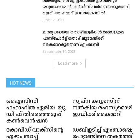
ലക്ഷദ്വീപിലെ എല്ലാഭാഗങ്ങളിലേക്കും
യാത്രാക്കപ്പല്‍ സര്‍വീസ് പരിഗണിക്കുമെന്ന്
മന്ത്രി അഹമ്മദ് ദേവര്‍കോവില്‍
June 12, 2021
ഇന്ത്യക്കാരയ തൊഴിലാളികൾ തങ്ങളുടെ
പാസ്‌പോർട്ട് തൊഴിലുടമയ്ക്ക്
കൈമാറരുതെന്ന് എംബസി
September 14, 2023
Load more
HOT NEWS
ഒഐസിസി
സ്വപ്‌ന കസ്റ്റംസിന്
ഫഹാഹീൽ ഏരിയ യു
നല്‍കിയ രഹസ്യമൊഴി
ഡി ഫ് തിരഞ്ഞെടുപ്പ്
ഇ.ഡിക്ക് കൈമാറി
കൺവെൻഷൻ
കോവിഡ് വാക്സിൻ്റെ
ഡബിളടിച്ച് എംബാപ്പെ;
ഏഴാം ബാച്ച്
പോളണ്ടിനെ തകര്‍ത്ത്