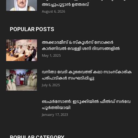
അടച്ചുപൂട്ടാൻ ഉത്തരവ്
August 6, 2026
POPULAR POSTS
അക്കാദമീസ് & സ്കൂൾസ് സോക്കർ
കാർണിവൽ വെള്ളി ശനി ദിവസങ്ങളിൽ
May 1, 2025
വനിതാ വേദി കുവൈത്ത് കലാ സാംസ്കാരിക
പരിപാടികൾ സംഘടിപ്പിച്ചു
July 6, 2025
ബഫര്‍സോണ്‍: ഇടുക്കിയില്‍ ഫീല്‍ഡ് സര്‍വേ
പൂര്‍ത്തിയായി
January 17, 2023
POPULAR CATEGORY