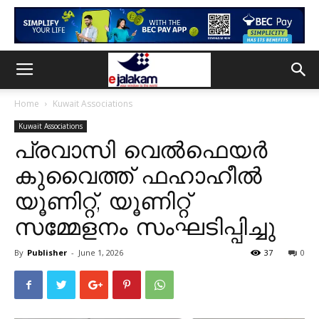
Home
Kuwait Associations
Kuwait Associations
പ്രവാസി വെൽഫെയർ
കുവൈത്ത് ഫഹാഹീൽ
യൂണിറ്റ്, യൂണിറ്റ്
സമ്മേളനം സംഘടിപ്പിച്ചു
By
Publisher
-
June 1, 2026
37
0