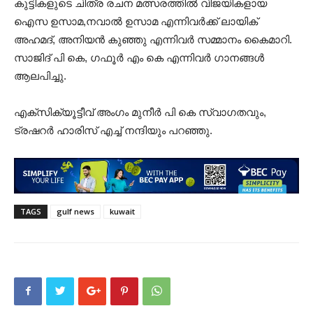
കുട്ടികളുടെ ചിത്ര രചന മത്സരത്തിൽ വിജയികളായ
ഐസ ഉസാമ,നവാൽ ഉസാമ എന്നിവർക്ക് ലായിക്
അഹമദ്, അനിയൻ കുഞ്ഞു എന്നിവർ സമ്മാനം കൈമാറി.
സാജിദ് പി കെ, ഗഫൂർ എം കെ എന്നിവർ ഗാനങ്ങൾ
ആലപിച്ചു.
എക്സിക്യൂട്ടീവ് അംഗം മുനീർ പി കെ സ്വാഗതവും,
ട്രഷറർ ഹാരിസ് എച്ച് നന്ദിയും പറഞ്ഞു.
TAGS
gulf news
kuwait