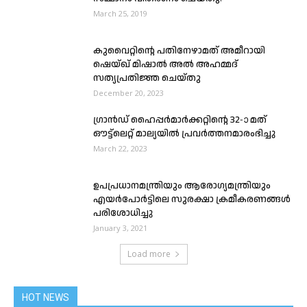
March 25, 2019
കുവൈറ്റിന്റെ പതിനേഴാമത് അമീറായി
ഷെയ്ഖ് മിഷാൽ അൽ അഹമ്മദ്
സത്യപ്രതിജ്ഞ ചെയ്തു
December 20, 2023
ഗ്രാൻഡ് ഹൈപ്പർമാർക്കറ്റിൻ്റെ 32-ാ മത്
ഔട്ട്‌ലെറ്റ് മാല്യയിൽ പ്രവർത്തനമാരംഭിച്ചു
March 22, 2023
ഉപപ്രധാനമന്ത്രിയും ആരോഗ്യമന്ത്രിയും
എയർപോർട്ടിലെ സുരക്ഷാ ക്രമീകരണങ്ങൾ
പരിശോധിച്ചു
January 3, 2021
Load more
HOT NEWS