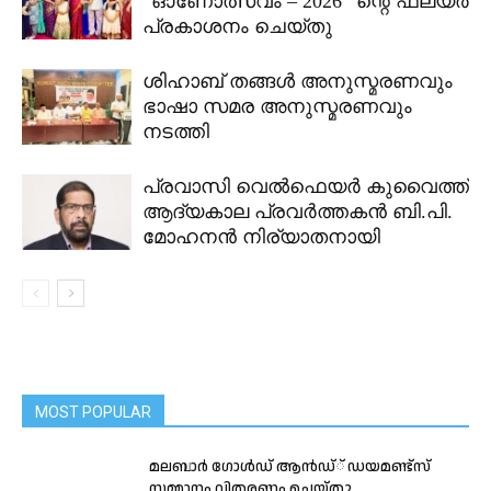
“ഓണോത്സവം – 2026” ന്റെ ഫ്ലയർ
പ്രകാശനം ചെയ്തു
ശിഹാബ് തങ്ങൾ അനുസ്മരണവും
ഭാഷാ സമര അനുസ്മരണവും
നടത്തി
പ്രവാസി വെൽഫെയർ കുവൈത്ത്
ആദ്യകാല പ്രവർത്തകൻ ബി.പി.
മോഹനൻ നിര്യാതനായി
MOST POPULAR
മലബാര്‍ ഗോള്‍ഡ് ആന്‍ഡ്് ഡയമണ്ട്‌സ്
സമ്മാനം വിതരണം ചെയ്തു.