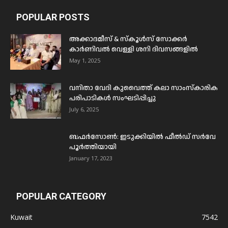
POPULAR POSTS
അക്കാദമീസ് & സ്കൂൾസ് സോക്കർ
കാർണിവൽ വെള്ളി ശനി ദിവസങ്ങളിൽ
May 1, 2025
വനിതാ വേദി കുവൈത്ത് കലാ സാംസ്കാരിക
പരിപാടികൾ സംഘടിപ്പിച്ചു
July 6, 2025
ബഫര്‍സോണ്‍: ഇടുക്കിയില്‍ ഫീല്‍ഡ് സര്‍വേ
പൂര്‍ത്തിയായി
January 17, 2023
POPULAR CATEGORY
Kuwait
7542