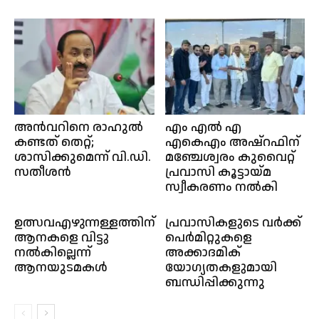
അൻവറിനെ രാഹുൽ
എം എൽ എ
കണ്ടത് തെറ്റ്;
എകെഎം അഷ്റഫിന്
ശാസിക്കുമെന്ന് വി.ഡി.
മഞ്ചേശ്വരം കുവൈറ്റ്
സതീശൻ
പ്രവാസി കൂട്ടായ്മ
സ്വീകരണം നൽകി
ഉത്സവഎഴുന്നള്ളത്തിന്
പ്രവാസികളുടെ വർക്ക്
ആനകളെ വിട്ടു
പെർമിറ്റുകളെ
നല്‍കില്ലെന്ന്
അക്കാദമിക്
ആനയുടമകള്‍
യോഗ്യതകളുമായി
ബന്ധിപ്പിക്കുന്നു