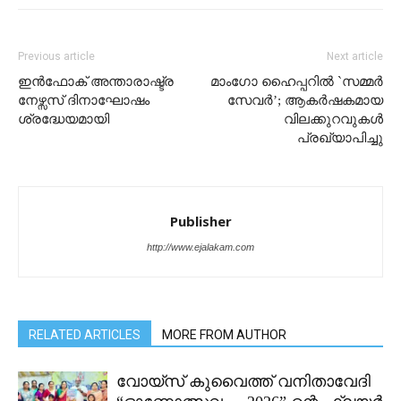
Previous article
Next article
ഇൻഫോക് അന്താരാഷ്ട്ര
മാംഗോ ഹൈപ്പറിൽ `സമ്മർ
നേഴ്സസ് ദിനാഘോഷം
സേവർ’; ആകർഷകമായ
ശ്രദ്ധേയമായി
വിലക്കുറവുകൾ
പ്രഖ്യാപിച്ചു
Publisher
http://www.ejalakam.com
RELATED ARTICLES
MORE FROM AUTHOR
വോയ്സ് കുവൈത്ത് വനിതാവേദി