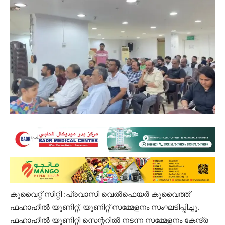
കുവൈറ്റ് സിറ്റി :പ്രവാസി വെൽഫെയർ കുവൈത്ത്
ഫഹാഹീൽ യൂണിറ്റ്, യൂണിറ്റ് സമ്മേളനം സംഘടിപ്പിച്ചു.
ഫഹാഹീൽ യൂണിറ്റി സെന്ററിൽ നടന്ന സമ്മേളനം കേന്ദ്ര