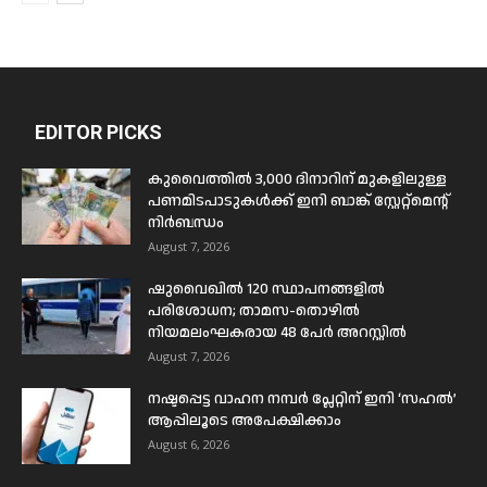
EDITOR PICKS
കുവൈത്തിൽ 3,000 ദിനാറിന് മുകളിലുള്ള
പണമിടപാടുകൾക്ക് ഇനി ബാങ്ക് സ്റ്റേറ്റ്മെന്റ്
നിർബന്ധം
August 7, 2026
ഷുവൈഖിൽ 120 സ്ഥാപനങ്ങളിൽ
പരിശോധന; താമസ-തൊഴിൽ
നിയമലംഘകരായ 48 പേർ അറസ്റ്റിൽ
August 7, 2026
നഷ്ടപ്പെട്ട വാഹന നമ്പർ പ്ലേറ്റിന് ഇനി ‘സഹൽ’
ആപ്പിലൂടെ അപേക്ഷിക്കാം
August 6, 2026