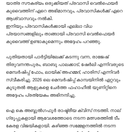
യാത്ര സൗകര്യം ഒരുക്കിയത് പ്രവാസി വെൽഫെയർ
കുവൈത്തിന് ഏറെ അഭിമാനവും, പ്രവാസികൾക്ക് ഏറെ
ആശ്വാസവും നൽകി.
ഇനിയും പ്രവാസികൾക്കായി എല്ലാ വിധ
പ്രയാസങ്ങളിലും താങ്ങായി പ്രവാസി വെൽഫെയർ
കുവൈത്ത് ഉണ്ടാകുമെന്നും അദ്ദേഹം പറഞ്ഞു.
പുതിയതായി പാർട്ടിയിലേക്ക് കടന്നു വന്ന, രാജേഷ്
തിരുവനന്തപുരം, ബാബു പാലക്കാട്‌, ഷേർലി എന്നിവരുടെ
മെമ്പർഷിപ്പ് ഫോം, ലായിക് അഹമ്മദ്, ഹാരിസ് എന്നിവർ
സ്വീകരിച്ചു. 2026 ലെ മെമ്പർഷിപ്പ് കാമ്പയിനിൽ ഏറ്റവും
കൂടുതൽ ആളുകളെ ചേർത്ത ഫഹാഹീൽ യൂണിറ്റിനെ
അദ്ദേഹം പ്രത്യേകം അഭിനന്ദിച്ചു.
ഐ കെ അബ്ദുൽഗഫൂർ രാഷ്ട്രീയ ക്വിസ് നടത്തി. നാല്
ഗ്രൂപ്പുകളായി ആവേശത്തോടെ നടന്ന മത്സരത്തിൽ ടീം
കേരള വിജയികളായി. കഴിഞ്ഞ സമ്മേളനത്തിൽ നടന്ന