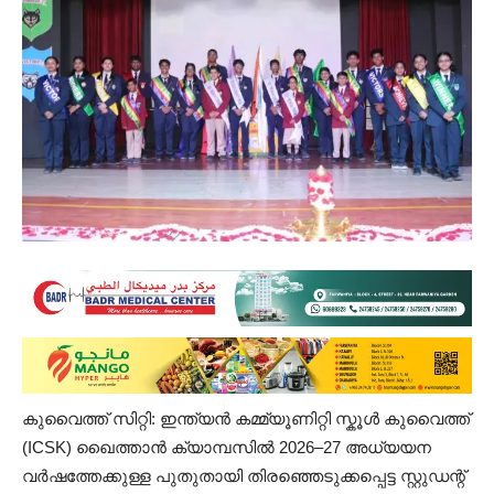
കുവൈത്ത് സിറ്റി: ഇന്ത്യൻ കമ്മ്യൂണിറ്റി സ്കൂൾ കുവൈത്ത്
(ICSK) ഖൈത്താൻ ക്യാമ്പസിൽ 2026–27 അധ്യയന
വർഷത്തേക്കുള്ള പുതുതായി തിരഞ്ഞെടുക്കപ്പെട്ട സ്റ്റുഡന്റ്