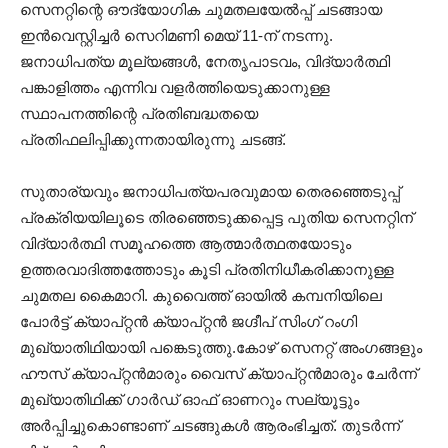
സെനറ്റിന്റെ ഔദ്യോഗിക ചുമതലയേൽപ്പ് ചടങ്ങായ
ഇൻവെസ്റ്റിച്ചർ സെറിമണി മെയ് 11-ന് നടന്നു.
ജനാധിപത്യ മൂല്യങ്ങൾ, നേതൃപാടവം, വിദ്യാർത്ഥി
പങ്കാളിത്തം എന്നിവ വളർത്തിയെടുക്കാനുള്ള
സ്ഥാപനത്തിന്റെ പ്രതിബദ്ധതയെ
പ്രതിഫലിപ്പിക്കുന്നതായിരുന്നു ചടങ്ങ്.
സുതാര്യവും ജനാധിപത്യപരവുമായ തെരഞ്ഞെടുപ്പ്
പ്രക്രിയയിലൂടെ തിരഞ്ഞെടുക്കപ്പെട്ട പുതിയ സെനറ്റിന്
വിദ്യാർത്ഥി സമൂഹത്തെ ആത്മാർത്ഥതയോടും
ഉത്തരവാദിത്തത്തോടും കൂടി പ്രതിനിധീകരിക്കാനുള്ള
ചുമതല കൈമാറി. കുവൈത്ത് ഓയിൽ കമ്പനിയിലെ
പോർട്ട് ക്യാപ്റ്റൻ ക്യാപ്റ്റൻ ജഗ്ദീപ് സിംഗ് റംഗി
മുഖ്യാതിഥിയായി പങ്കെടുത്തു.കോഴ് സെനറ്റ് അംഗങ്ങളും
ഹൗസ് ക്യാപ്റ്റൻമാരും വൈസ് ക്യാപ്റ്റൻമാരും ചേർന്ന്
മുഖ്യാതിഥിക്ക് ഗാർഡ് ഓഫ് ഓണറും സല്യൂട്ടും
അർപ്പിച്ചുകൊണ്ടാണ് ചടങ്ങുകൾ ആരംഭിച്ചത്. തുടർന്ന്