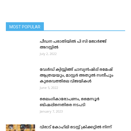
MOST POPULAR
പീഡന പരാതിയിൽ പി സി ജോര്‍ജ്ജ്
അറസ്റ്റില്‍
July 2, 2022
വേൾഡ് ക്വിസ്സിങ്ങ്‌ ചാമ്പ്യൻഷിപ്പ്‌ രമേഷ്
ആത്രയയും, മാസ്റ്റർ അതുൽ സന്ദീപും
കുവൈത്തിലെ വിജയികൾ
June 5, 2022
ലൈംഗികാരോപണം, മൈസൂര്‍
ബിഷപ്പിനെതിരെ നടപടി
January 7, 2023
വിരാട് കോഹ്‍ലി ടെസ്റ്റ് ക്രിക്കറ്റിൽ നിന്ന്