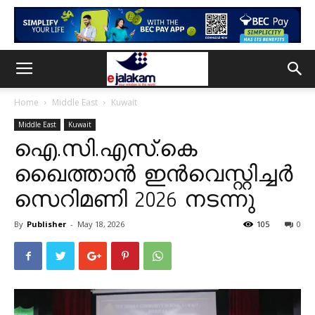
Home
Middle East
Kuwait
Middle East
Kuwait
ഐ.സി.എസ്.കെ
ഖൈത്താൻ ഇൻവെസ്റ്റിച്ചർ
സെറിമണി 2026 നടന്നു
By
Publisher
-
May 18, 2026
105
0