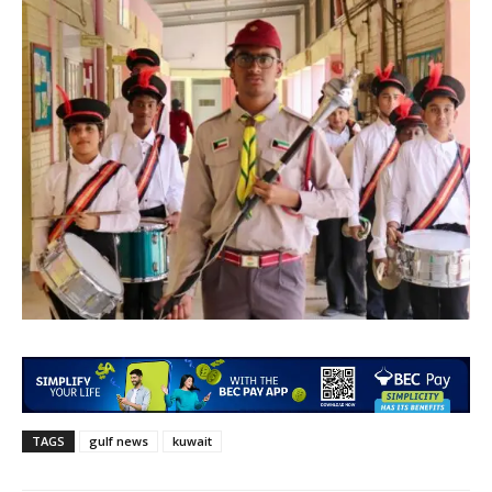
TAGS
gulf news
kuwait