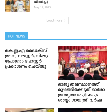
വിരമിച്ചു
May 12, 2025
Load more
HOT NEWS
കെ.ഇ.എ മെഡക്സ്
ഈദ്, ഈസ്റ്റർ, വിഷു
പ്രോഗ്രാം പോസ്റ്റർ
പ്രകാശനം ചെയ്തു
രാജ്യ തലസ്ഥാനത്ത്
മുഴങ്ങിക്കേട്ടത് ഓരോ
ഇന്ത്യക്കാരുടേയും
ശബ്ദം:ഗായത്രി വർഷ