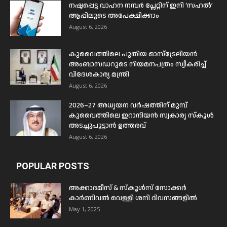
നഷ്ടപ്പെട്ട വാഹന നമ്പർ പ്ലേറ്റിന് ഇനി ‘സഹൽ’
ആപ്പിലൂടെ അപേക്ഷിക്കാം
August 6, 2026
കുവൈത്തിലെ പുതിയ ഓസ്ട്രേലിയൻ
അംബാസഡറുടെ നിയമനപത്രം സ്വീകരിച്ച്
വിദേശകാര്യ മന്ത്രി
August 6, 2026
2026–27 അധ്യയന വർഷത്തിന് മുമ്പ്
കുവൈത്തിലെ ഇറാനിയൻ സ്വകാര്യ സ്കൂൾ
അടച്ചുപൂട്ടാൻ ഉത്തരവ്
August 6, 2026
POPULAR POSTS
അക്കാദമീസ് & സ്കൂൾസ് സോക്കർ
കാർണിവൽ വെള്ളി ശനി ദിവസങ്ങളിൽ
May 1, 2025