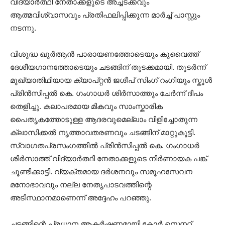
വിദ്യാർത്ഥി നേതാക്കളുടെ അച്ചടക്കവും
ആത്മവിശ്വാസവും പ്രതിഫലിപ്പിക്കുന്ന മാർച്ച് പാസ്റ്റും
നടന്നു.
വിശുദ്ധ ഖുർആൻ പാരായണത്തോടെയും കുവൈത്ത്
ദേശീയഗാനത്തോടെയും ചടങ്ങിന് തുടക്കമായി. തുടർന്ന്
മുഖ്യാതിഥിയായ ക്യാപ്റ്റൻ ജഗ്ദീപ് സിംഗ് റംഗിയും സ്കൂൾ
പ്രിൻസിപ്പൽ കെ. ഗംഗാധർ ശിർസാത്തും ചേർന്ന് ദീപം
തെളിച്ചു. കലാപരമായ മികവും സാംസ്കാരിക
പൈതൃകത്തോടുള്ള ആദരവുമെല്ലാം വിളിച്ചോതുന്ന
ക്ലാസിക്കൽ നൃത്താവതരണവും ചടങ്ങിന് മാറ്റുകൂട്ടി.
സ്വാഗതപ്രസംഗത്തിൽ പ്രിൻസിപ്പൽ കെ. ഗംഗാധർ
ശിർസാത്ത് വിദ്യാർത്ഥി നേതാക്കളുടെ നിർണായക പങ്ക്
ചൂണ്ടിക്കാട്ടി. വ്യക്തമായ ദർശനവും സമൂഹസേവന
മനോഭാവവും നല്ല നേതൃപാടവത്തിന്റെ
അടിസ്ഥാനമാണെന്ന് അദ്ദേഹം പറഞ്ഞു.
ചടങ്ങിന്റെ പ്രധാന ആകർഷണമായി കോർ സെനറ്റ്,