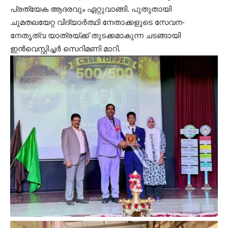
പ്രത്യേക ആദരവും ഏറ്റുവാങ്ങി. പുതുതായി
ചുമതലയേറ്റ വിദ്യാർത്ഥി നേതാക്കളുടെ സേവന-
നേതൃത്വ യാത്രയ്ക്ക് തുടക്കമാകുന്ന ചടങ്ങായി
ഇൻവെസ്റ്റിച്ചർ സെറിമണി മാറി.