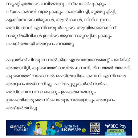
സൃഷ്ടിച്ചതോടെ പവിഴങ്ങളും സ്പോഞ്ചുകളും
വ്യാപകമായി വളരുകയും കക്കയിറച്ചി, മുത്തുച്ചിപ്പി,
എക്കിനോഡെർമുകൾ, ആൽഗകൾ, വിവിധ ഇനം
മത്സ്യങ്ങൾ എന്നിവയുൾപ്പെടെ ആയിരക്കണക്കിന്
സമുദ്രജീവികൾ ഇവിടെ ആവാസമുറപ്പിക്കുകയും
ചെയ്തതായി അദ്ദേഹം പറഞ്ഞു.
പദ്ധതിക്ക് പിന്തുണ നൽകിയ എൻവയോൺമെന്റ് പബ്ലിക്
അതോറിറ്റി, കുവൈത്ത് ഓയിൽ കമ്പനി, മീന അൽ-അഹ്മദി,
കുവൈത്ത് നാഷണൽ പെട്രോളിയം കമ്പനി എന്നിവരെ
അദ്ദേഹം അഭിനന്ദിച്ചു. പവിഴപ്പുറ്റുകൾക്ക് സമീപം
മത്സ്യബന്ധന വലകളും ഉപകരണങ്ങളും
ഉപേക്ഷിക്കരുതെന്ന് പൊതുജനങ്ങളോടും അദ്ദേഹം
അഭ്യർത്ഥിച്ചു.