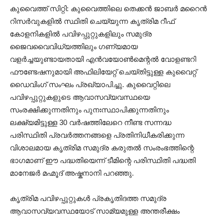
കുവൈത്ത് സിറ്റി: കുവൈത്തിലെ തെക്കൻ ജാബർ മറൈൻ
റിസർവുകളിൽ സ്ഥിതി ചെയ്യുന്ന കൃത്രിമ റീഫ്
കോളനികളിൽ പവിഴപ്പുറ്റുകളിലും സമുദ്ര
ജൈവവൈവിധ്യത്തിലും ഗണ്യമായ
വളർച്ചയുണ്ടായതായി എൻവയോൺമെന്റൽ വോളണ്ടറി
ഫൗണ്ടേഷനുമായി അഫിലിയേറ്റ് ചെയ്തിട്ടുള്ള കുവൈറ്റ്
ഡൈവിംഗ് സംഘം പ്രഖ്യാപിച്ചു. കുവൈറ്റിലെ
പവിഴപ്പുറ്റുകളുടെ ആവാസവ്യവസ്ഥയെ
സംരക്ഷിക്കുന്നതിനും പുനഃസ്ഥാപിക്കുന്നതിനും
ലക്ഷ്യമിട്ടുള്ള 30 വർഷത്തിലേറെ നീണ്ട സന്നദ്ധ
പരിസ്ഥിതി പ്രവർത്തനങ്ങളെ പ്രതിനിധീകരിക്കുന്ന
വിശാലമായ കൃത്രിമ സമുദ്ര കരുതൽ സംരംഭത്തിന്റെ
ഭാഗമാണ് ഈ പദ്ധതിയെന്ന് ടീമിന്റെ പരിസ്ഥിതി പദ്ധതി
മാനേജർ മഹ്മൂദ് അഷ്കനാനി പറഞ്ഞു.
കൃത്രിമ പവിഴപ്പുറ്റുകൾ പ്രകൃതിദത്ത സമുദ്ര
ആവാസവ്യവസ്ഥയോട് സാമ്യമുള്ള അന്തരീക്ഷം