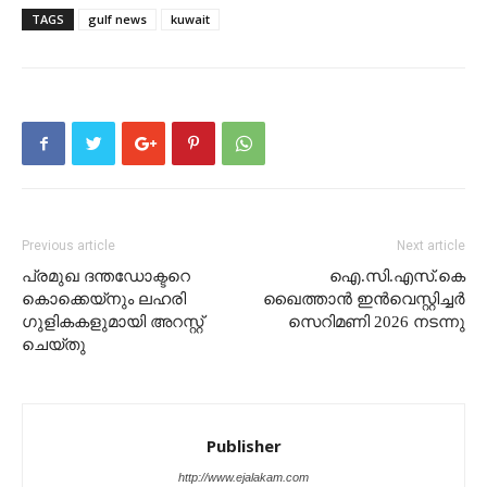
TAGS
gulf news
kuwait
Previous article
Next article
പ്രമുഖ ദന്തഡോക്ടറെ
ഐ.സി.എസ്.കെ
കൊക്കെയ്നും ലഹരി
ഖൈത്താൻ ഇൻവെസ്റ്റിച്ചർ
ഗുളികകളുമായി അറസ്റ്റ്
സെറിമണി 2026 നടന്നു
ചെയ്തു
Publisher
http://www.ejalakam.com