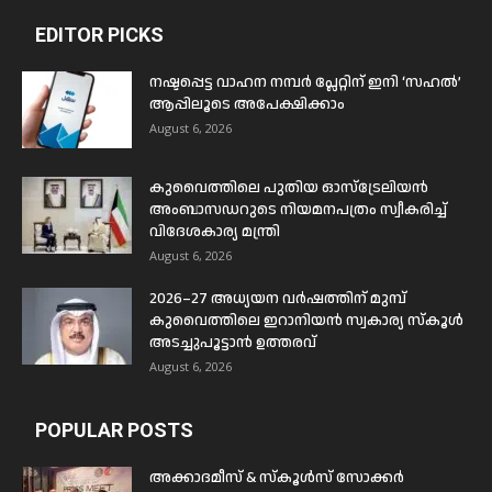
EDITOR PICKS
നഷ്ടപ്പെട്ട വാഹന നമ്പർ പ്ലേറ്റിന് ഇനി ‘സഹൽ’
ആപ്പിലൂടെ അപേക്ഷിക്കാം
August 6, 2026
കുവൈത്തിലെ പുതിയ ഓസ്ട്രേലിയൻ
അംബാസഡറുടെ നിയമനപത്രം സ്വീകരിച്ച്
വിദേശകാര്യ മന്ത്രി
August 6, 2026
2026–27 അധ്യയന വർഷത്തിന് മുമ്പ്
കുവൈത്തിലെ ഇറാനിയൻ സ്വകാര്യ സ്കൂൾ
അടച്ചുപൂട്ടാൻ ഉത്തരവ്
August 6, 2026
POPULAR POSTS
അക്കാദമീസ് & സ്കൂൾസ് സോക്കർ