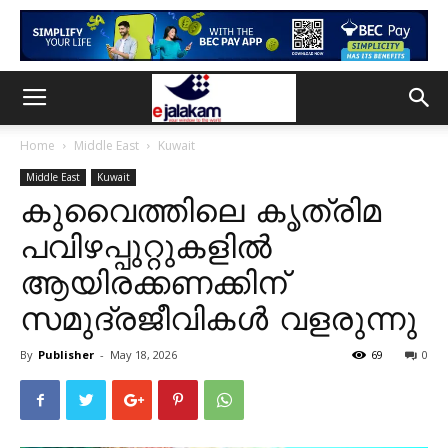
Home
Middle East
Kuwait
Middle East
Kuwait
കുവൈത്തിലെ കൃത്രിമ
പവിഴപ്പുറ്റുകളിൽ
ആയിരക്കണക്കിന്
സമുദ്രജീവികൾ വളരുന്നു
By
Publisher
-
May 18, 2026
69
0