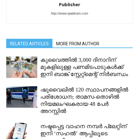
Publisher
http://www.ejalakam.com
RELATED ARTICLES
MORE FROM AUTHOR
കുവൈത്തിൽ 3,000 ദിനാറിന്
മുകളിലുള്ള പണമിടപാടുകൾക്ക്
ഇനി ബാങ്ക് സ്റ്റേറ്റ്മെന്റ് നിർബന്ധം
ഷുവൈഖിൽ 120 സ്ഥാപനങ്ങളിൽ
പരിശോധന; താമസ-തൊഴിൽ
നിയമലംഘകരായ 48 പേർ
അറസ്റ്റിൽ
നഷ്ടപ്പെട്ട വാഹന നമ്പർ പ്ലേറ്റിന്
ഇനി ‘സഹൽ’ ആപ്പിലൂടെ