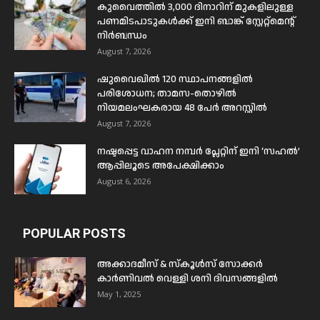
കുവൈത്തിൽ 3,000 ദിനാറിന് മുകളിലുള്ള
പണമിടപാടുകൾക്ക് ഇനി ബാങ്ക് സ്റ്റേറ്റ്മെന്റ്
നിർബന്ധം
August 7, 2026
ഷുവൈഖിൽ 120 സ്ഥാപനങ്ങളിൽ
പരിശോധന; താമസ-തൊഴിൽ
നിയമലംഘകരായ 48 പേർ അറസ്റ്റിൽ
August 7, 2026
നഷ്ടപ്പെട്ട വാഹന നമ്പർ പ്ലേറ്റിന് ഇനി ‘സഹൽ’
ആപ്പിലൂടെ അപേക്ഷിക്കാം
August 6, 2026
POPULAR POSTS
അക്കാദമീസ് & സ്കൂൾസ് സോക്കർ
കാർണിവൽ വെള്ളി ശനി ദിവസങ്ങളിൽ
May 1, 2025