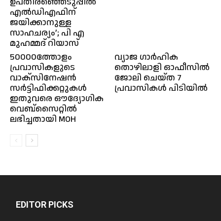
ഉപതിരഞ്ഞെടുപ്പിൽ
എൽഡിഎഫിന്
ജയിക്കാനുള്ള
സാഹചര്യം’; പി എ
മുഹമ്മദ് റിയാസ്
50000ത്തോളം
വ്യാജ ഗാർഹിക
പ്രവാസികളുടെ
തൊഴിലാളി ഓഫീസിൽ
വാക്സിനേഷൻ
ജോലി ചെയ്ത 7
സർട്ടിഫിക്കറ്റുകൾ
പ്രവാസികൾ പിടിയിൽ
ഇതുവരെ ഔദ്യോഗിക
വെബ്സൈറ്റിൽ
ലഭിച്ചതായി MOH
EDITOR PICKS