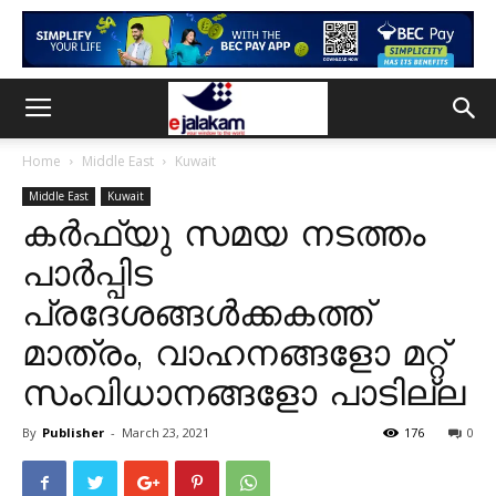
Home
Middle East
Kuwait
Middle East
Kuwait
കർഫ്യു സമയ നടത്തം
പാർപ്പിട
പ്രദേശങ്ങൾക്കകത്ത്
മാത്രം, വാഹനങ്ങളോ മറ്റ്
സംവിധാനങ്ങളോ പാടില്ല
By
Publisher
-
March 23, 2021
176
0