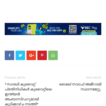
Previous article
Next article
*സാരഥി കുവൈറ്റ്
ശൈഖ് നവാഫ് അമീറായി
പ്രതിനിധികൾ കുവൈറ്റിലെ
സ്ഥാനമേറ്റു.
ഇന്ത്യൻ
അംബാസിഡറുമായി
കൂടിക്കാഴ്ച നടത്തി*