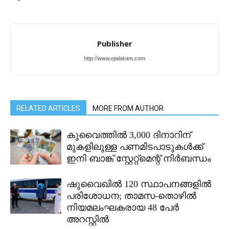
Publisher
http://www.ejalakam.com
RELATED ARTICLES
MORE FROM AUTHOR
കുവൈത്തിൽ 3,000 ദിനാറിന്
മുകളിലുള്ള പണമിടപാടുകൾക്ക്
ഇനി ബാങ്ക് സ്റ്റേറ്റ്മെന്റ് നിർബന്ധം
ഷുവൈഖിൽ 120 സ്ഥാപനങ്ങളിൽ
പരിശോധന; താമസ-തൊഴിൽ
നിയമലംഘകരായ 48 പേർ
അറസ്റ്റിൽ