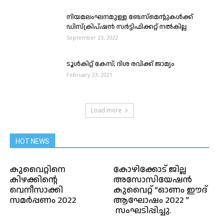
നിയമലംഘനമുള്ള ബേസ്‌മെന്റുകൾക്ക്
ഡിസ്ക്രിപ്ഷൻ സർട്ടിഫിക്കറ്റ് നൽകില്ല
September 23, 2022
ടൂൾകിറ്റ് കേസ്; ദിശ രവിക്ക് ജാമ്യം
February 23, 2021
Load more
HOT NEWS
കുവൈറ്റിനെ
കോഴിക്കോട് ജില്ല
കിഴക്കിന്റെ
അസോസിയേഷൻ
വെനീസാക്കി
കുവൈറ്റ് “ഓണം ഈദ്
സമർപ്പണം 2022
ആഘോഷം 2022 ”
സംഘടിപ്പിച്ചു.