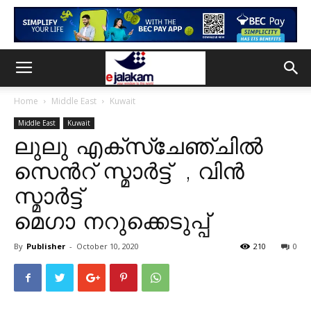
Home
Middle East
Kuwait
Middle East
Kuwait
ലുലു എക്സ്‌ചേഞ്ചിൽ
സെൻറ് സ്മാർട്ട് , വിൻ
സ്മാർട്ട്
മെഗാ നറുക്കെടുപ്പ്
By
Publisher
-
October 10, 2020
210
0