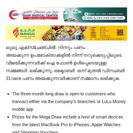
ലുലു എക്സ്‌ചേഞ്ചിൽ നിന്നും പണം
അയക്കുന്ന ഉപഭോക്താക്കളിൽ നിന്ന് നറുക്കെടുപ്പിലൂടെ
വിജയിക്കുന്നവർക്ക് ഐ ഫോൺ ഉൾപ്പെടെയുള്ള
സമ്മങ്ങൾ ലഭിക്കുന്നു. ഒക്ടോബർ ഒന്ന് മുതൽ ഡിസംബർ
31വരെ പണം അയക്കുന്നവർക്കാണ് സമ്മാനം ലഭിക്കുക
The three-month long draw is open to customers who
transact either via the company’s branches or LuLu Money
mobile app
Prizes for the Mega Draw include a host of smart devices
from the latest MacBook Pro to iPhones, Apple Watches
and Shopping Vouchers