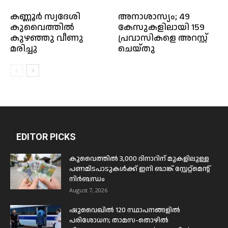
കണ്ണൂർ സ്വദേശി
അനാശാസ്യം; 49
കുവൈത്തിൽ
കേസുകളിലായി 159
കുഴഞ്ഞു വീണു
പ്രവാസികളെ അറസ്റ്റ്
മരിച്ചു
ചെയ്തു
EDITOR PICKS
കുവൈത്തിൽ 3,000 ദിനാറിന് മുകളിലുള്ള
പണമിടപാടുകൾക്ക് ഇനി ബാങ്ക് സ്റ്റേറ്റ്മെന്റ്
നിർബന്ധം
August 7, 2026
ഷുവൈഖിൽ 120 സ്ഥാപനങ്ങളിൽ
പരിശോധന; താമസ-തൊഴിൽ