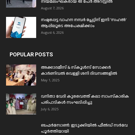
നിയമലംഘകരായ 48 പേർ അറസ്റ്റിൽ
August 7, 2026
നഷ്ടപ്പെട്ട വാഹന നമ്പർ പ്ലേറ്റിന് ഇനി ‘സഹൽ’
ആപ്പിലൂടെ അപേക്ഷിക്കാം
August 6, 2026
POPULAR POSTS
അക്കാദമീസ് & സ്കൂൾസ് സോക്കർ
കാർണിവൽ വെള്ളി ശനി ദിവസങ്ങളിൽ
May 1, 2025
വനിതാ വേദി കുവൈത്ത് കലാ സാംസ്കാരിക
പരിപാടികൾ സംഘടിപ്പിച്ചു
July 6, 2025
ബഫര്‍സോണ്‍: ഇടുക്കിയില്‍ ഫീല്‍ഡ് സര്‍വേ
പൂര്‍ത്തിയായി