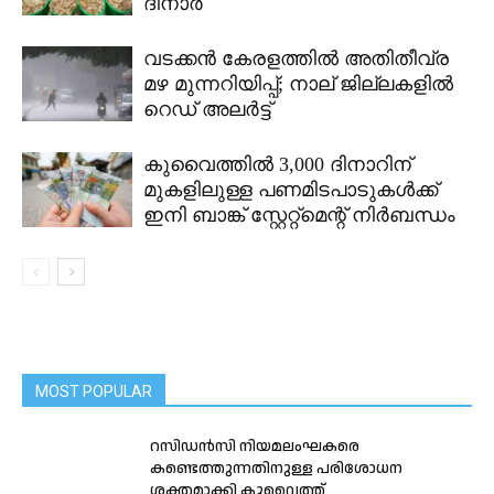
ദിനാർ
വടക്കൻ കേരളത്തിൽ അതിതീവ്ര
മഴ മുന്നറിയിപ്പ്; നാല് ജില്ലകളിൽ
റെഡ് അലർട്ട്
കുവൈത്തിൽ 3,000 ദിനാറിന്
മുകളിലുള്ള പണമിടപാടുകൾക്ക്
ഇനി ബാങ്ക് സ്റ്റേറ്റ്മെന്റ് നിർബന്ധം
MOST POPULAR
റസിഡൻസി നിയമലംഘകരെ
കണ്ടെത്തുന്നതിനുള്ള പരിശോധന
ശക്തമാക്കി കുവൈത്ത്