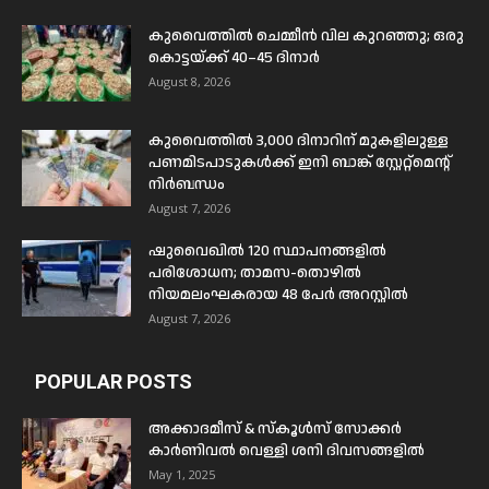
കുവൈത്തിൽ ചെമ്മീൻ വില കുറഞ്ഞു; ഒരു
കൊട്ടയ്ക്ക് 40–45 ദിനാർ
August 8, 2026
കുവൈത്തിൽ 3,000 ദിനാറിന് മുകളിലുള്ള
പണമിടപാടുകൾക്ക് ഇനി ബാങ്ക് സ്റ്റേറ്റ്മെന്റ്
നിർബന്ധം
August 7, 2026
ഷുവൈഖിൽ 120 സ്ഥാപനങ്ങളിൽ
പരിശോധന; താമസ-തൊഴിൽ
നിയമലംഘകരായ 48 പേർ അറസ്റ്റിൽ
August 7, 2026
POPULAR POSTS
അക്കാദമീസ് & സ്കൂൾസ് സോക്കർ
കാർണിവൽ വെള്ളി ശനി ദിവസങ്ങളിൽ
May 1, 2025