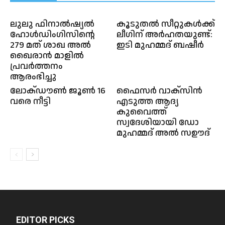
ലുലു ഫിനാൽഷ്യൽ
കൂടുതൽ സീറ്റുകൾക്ക്
ഹോൾഡിം​ഗിസിന്റെ
ലീഗിന് അർഹതയുണ്ട്:
279 മത് ശാഖ അൽ
ഇടി മുഹമ്മദ് ബഷീർ
ഖൈരാൻ മാളിൽ
പ്രവർത്തനം
ആരംഭിച്ചു
ലോക്ഡൗണ്‍ ജൂണ്‍ 16
ഫൈസർ വാക്സിൻ
വരെ നീട്ടി
എടുത്ത ആദ്യ
കുവൈത്ത്
സ്വദേശിയായി ഡോ
മുഹമ്മദ്‌ അൽ സഊദ്‌
EDITOR PICKS