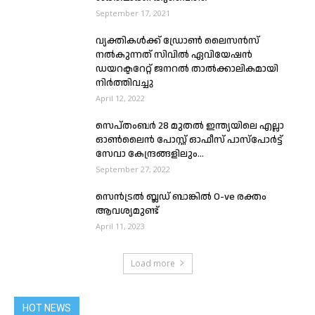
September 17, 2021
വ്യക്തികള്‍ക്ക് ഡ്രോണ്‍ ലൈസന്‍സ്
നൽകുന്നത് സിവിൽ ഏവിയേഷൻ
ഡയറക്ടറേറ്റ് ജനറൽ താൽക്കാലികമായി
നിർത്തിവച്ചു
April 12, 2022
സെപ്തംബർ 28 മുതൽ ഇന്ത്യയിലെ എല്ലാ
ഓൺലൈൻ പോസ്റ്റ് ഓഫീസ് പാസ്‌പോർട്ട്
സേവാ കേന്ദ്രങ്ങളിലും...
September 27, 2022
സെൻട്രൽ ബ്ലഡ് ബാങ്കില്‍ O-ve രക്തം
ആവശ്യമുണ്ട്
April 11, 2023
Load more
HOT NEWS