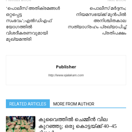
‘പൊലീസ് അതിക്രമങ്ങള്‍
പൊലീസ് മർദ്ദനം;
ഒറ്റപ്പെട്ട
നിയമസഭയ്ക്ക് മുൻപിൽ
സംഭവം’;എല്‍ഡിഎഫ്
അനിശ്ചിതകാല
യോഗത്തില്‍
സത്യാഗ്രഹം പ്രഖ്യാപിച്ച്
വിശദീകരണവുമായി
പ്രതിപക്ഷം
മുഖ്യമന്ത്രി
Publisher
http://www.ejalakam.com
RELATED ARTICLES
MORE FROM AUTHOR
കുവൈത്തിൽ ചെമ്മീൻ വില
കുറഞ്ഞു; ഒരു കൊട്ടയ്ക്ക് 40–45