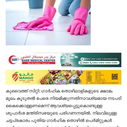
കുവൈത്ത് സിറ്റി: ഗാർഹിക തൊഴിലാളികളുടെ ക്ഷാമം
മൂലം കൂടുതൽ പേരെ നിയമിക്കുന്നതിനാവശ്യമായ നടപടി
കൈക്കൊള്ളണമെന്ന് ആവശ്യപ്പെട്ടുകൊണ്ടുള്ള
ശുപാർശ മന്ത്രിസഭയുടെ പരിഗണനയിൽ. നിലവിലുള്ള
ചട്ടപ്രകാരം പുതിയ ഗാർഹിക തൊഴിൽ പെർമിറ്റുകൾ