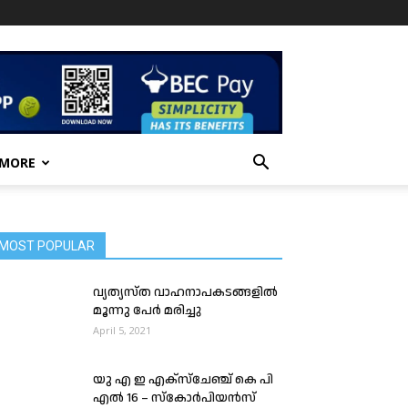
 MORE
MOST POPULAR
വ്യത്യസ്ത വാഹനാപകടങ്ങളിൽ
മൂന്നു പേർ മരിച്ചു
April 5, 2021
യു എ ഇ എക്സ്ചേഞ്ച് കെ പി
എൽ 16 – സ്കോർപിയൻസ്