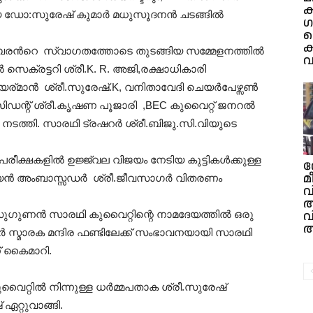
ക
മായ ഡോ:സുരേഷ് കുമാർ മധുസൂദനൻ ചടങ്ങിൽ
ഗ
ത
ക
വംബരൻറെ സ്വാഗതത്തോടെ തുടങ്ങിയ സമ്മേളനത്തിൽ
വ
െക്രട്ടറി ശ്രീ.K. R. അജി,രക്ഷാധികാരി
് ചെയര്മാൻ ശ്രീ.സുരേഷ്.K, വനിതാവേദി ചെയർപേഴ്സൺ
സിഡന്റ് ശ്രീ.കൃഷണ പൂജാരി ,BEC കുവൈറ്റ് ജനറൽ
ത്തി. സാരഥി ട്രഷറർ ശ്രീ.ബിജു.സി.വിയുടെ
പരീക്ഷകളിൽ ഉജ്ജ്വല വിജയം നേടിയ കുട്ടികൾക്കുള്ള
മ
്യൻ അംബാസ്സഡർ ശ്രീ.ജീവസാഗർ വിതരണം
വ
വ
. സുഗുണൻ സാരഥി കുവൈറ്റിന്റെ നാമദേയത്തിൽ ഒരു
അ
 സ്മാരക മന്ദിര ഫണ്ടിലേക്ക് സംഭാവനയായി സാരഥി
് കൈമാറി.
കുവൈറ്റിൽ നിന്നുള്ള ധർമ്മപതാക ശ്രീ.സുരേഷ്
ഏറ്റുവാങ്ങി.