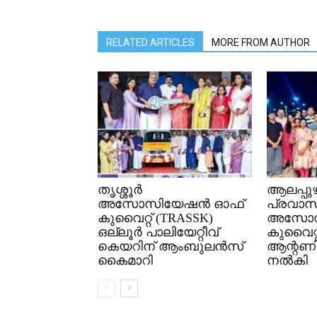
RELATED ARTICLES
MORE FROM AUTHOR
തൃശ്ശൂർ
ആലപ്പുഴ
അസോസിയേഷൻ ഓഫ്
പ്രവാസ
കുവൈറ്റ്‌ (TRASSK)
അസോസ
ഒല്ലൂർ പാലിയേറ്റീവ്
കുവൈറ്റ
കെയറിന് ആംബുലൻസ്
ആന്റണിക
കൈമാറി
നൽകി