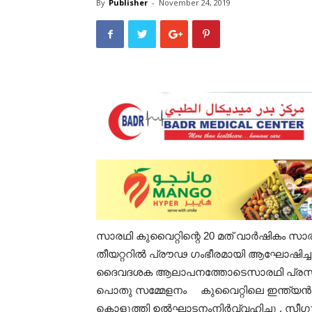
By
Publisher
-
November 24, 2019
സാരഥി കുവൈറ്റിന്റെ 20 മത് വാർഷികം സാ
തീയറ്ററിൽ പ്രൗഢ ഗംഭീരമായി ആഘോഷിച്ച
ദൈവദശക ആലാപനത്തോടെസാരഥി പ്രസിഡന
പൊതു സമ്മേളനം കുവൈറ്റിലെ ഇന്ത്യൻ
കൊളുത്തി ഉൽഘാടനംനിർവ്വഹിച്ചു . സീഗുൾ