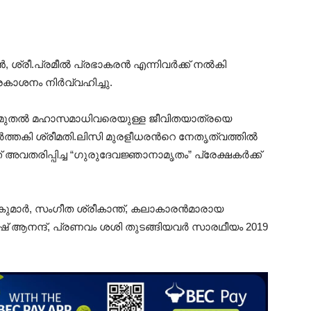
ൻ, ശ്രീ.പ്രമീൽ പ്രഭാകരൻ എന്നിവർക്ക് നൽകി
ാശനം നിർവ്വഹിച്ചു.
 മുതല്‍ മഹാസമാധിവരെയുള്ള ജീവിതയാത്രയെ
 നർത്തകി ശ്രീമതി.ലിസി മുരളീധരൻറെ നേതൃത്വത്തിൽ
വതരിപ്പിച്ച “ഗുരുദേവജ്ഞാനാമൃതം” പ്രേക്ഷകർക്ക്
 കുമാർ, സംഗീത ശ്രീകാന്ത്, കലാകാരൻമാരായ
് ആനന്ദ്, പ്രണവം ശശി തുടങ്ങിയവർ സാരഥീയം 2019