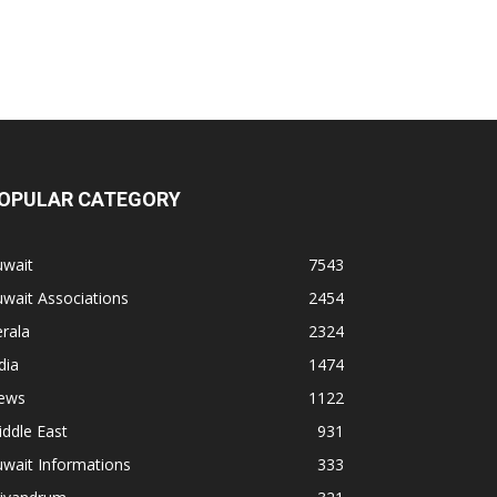
OPULAR CATEGORY
uwait
7543
wait Associations
2454
rala
2324
dia
1474
ews
1122
ddle East
931
wait Informations
333