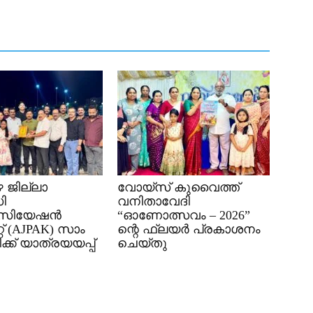
 ജില്ലാ
വോയ്സ് കുവൈത്ത്
ി
വനിതാവേദി
ിയേഷൻ
“ഓണോത്സവം – 2026”
് (AJPAK) സാം
ന്റെ ഫ്ലയർ പ്രകാശനം
്ക് യാത്രയയപ്പ്
ചെയ്തു