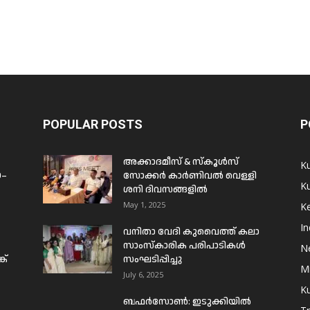
POPULAR POSTS
P
അക്കാദമീസ് & സ്കൂൾസ്
K
0–
സോക്കർ കാർണിവൽ വെള്ളി
Ku
ശനി ദിവസങ്ങളിൽ
May 1, 2025
Ke
In
വനിതാ വേദി കുവൈത്ത് കലാ
സാംസ്കാരിക പരിപാടികൾ
N
ക്
സംഘടിപ്പിച്ചു
Mi
July 6, 2025
Ku
ബഫര്‍സോണ്‍: ഇടുക്കിയില്‍