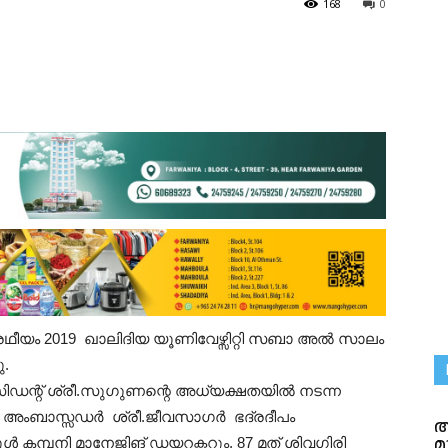
168
0
രഥീയം 2019 ഖാലിദിയ യൂണിവേഴ്സിറ്റി സബാ അൽ സാലം
ു.
്റ് ശ്രീ.സുഗുണന്റെ അധ്യക്ഷതയിൽ നടന്ന
 അംബാസ്സഡർ ശ്രീ.ജീവസാഗർ ഭദ്
രദീപം
അ
മ
 കമ്പനി മാനേജിങ് ഡയറക്ടറും, 87 മത് ശിവഗിരി