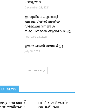
ചാമ്പ്യന്മാർ
December 28, 2021
ഇന്ത്യയിലെ കുവൈറ്റ്
എംബസിയിൽ ദേശീയ
വിമോചന ദിനങ്ങൾ
സമുചിതമായി ആഘോഷിച്ചു
February 28, 2021
ഉമ്മൻ ചാണ്ടി അന്തരിച്ചു
July 18, 2023
Load more
HOT NEWS
ടുത്ത രണ്ട്
നിർഭയ കേസ്:
ാസത്തിനകം
വധശിക്ഷ