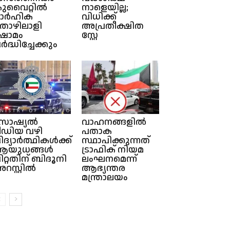
ുവൈറ്റില്‍
നാളെയില്ല;
ാർഹിക
വിധിക്ക്
ൊഴിലാളി
അപ്രതീക്ഷിത
്ഷാമം
സ്റ്റേ
ർദ്ധിച്ചേക്കും
സോഷ്യൽ
വാഹനങ്ങളിൽ
ീഡിയ വഴി
പതാക
ിദ്യാർത്ഥികൾക്ക്
സ്ഥാപിക്കുന്നത്
ആയുധങ്ങൾ
ട്രാഫിക് നിയമ
ിറ്റതിന് ബിദൂനി
ലംഘനമെന്ന്
റസ്റ്റിൽ
ആഭ്യന്തര
മന്ത്രാലയം