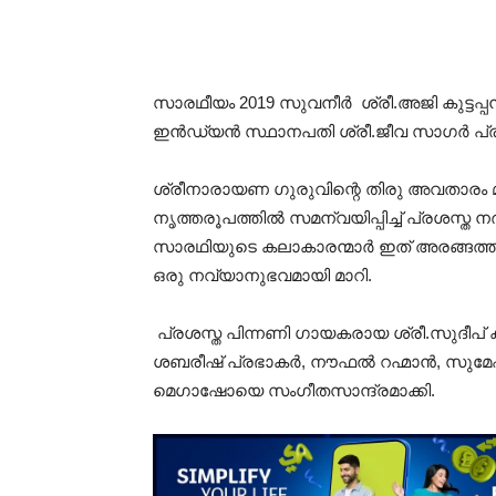
സാരഥീയം 2019 സുവനീർ ശ്രീ.അജി കുട്ടപ്പ
ഇൻഡ്യൻ സ്ഥാനപതി ശ്രീ.ജീവ സാഗർ പ്രക
ശ്രീനാരായണ ഗുരുവിന്റെ തിരു അവതാരം
നൃത്തരൂപത്തിൽ സമന്വയിപ്പിച്ച് പ്രശസ്ത
സാരഥിയുടെ കലാകാരന്മാർ ഇത് അരങ്ങത്ത് അ
ഒരു നവ്യാനുഭവമായി മാറി.
പ്രശസ്ത പിന്നണി ഗായകരായ ശ്രീ.സുദീപ്
ശബരീഷ് പ്രഭാകർ, നൗഫൽ റഹ്മാൻ, സുമേഷ
മെഗാഷോയെ സംഗീതസാന്ദ്രമാക്കി.