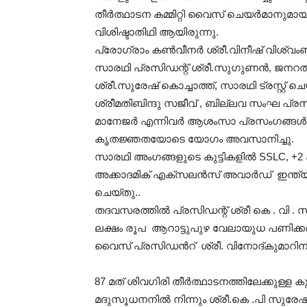
തീർത്ഥാടന കമ്മിറ്റി വൈസ് ചെയർമാനു
വിശിഷ്ടാതിഥി ആയിരുന്നു.
പ്രോഗ്രാം കൺവീനർ ശ്രീ.വിനീഷ് വിശ്
സാരഥി പ്രസിഡന്റ് ശ്രീ.സുഗുണൻ, ജനറൽ സ
ശ്രീ.സുരേഷ് കൊച്ചാത്ത്, സാരഥി ട്രസ്റ്റ
ശ്രീമതിബിന്ദു സജീവ് , ബില്ലവ സംഘ പ്ര
മാനേജർ എന്നിവർ ആശംസാ പ്രസംഗങ്ങൾ നട
കൃതജ്ഞതയോടെ യോഗം അവസാനിച്ചു.
സാരഥി അംഗങ്ങളുടെ കുട്ടികളിൽ SSLC, +2 
അക്കാദമിക് എക്സലൻസ് അവാർഡ് ഇന്ത
ചെയ്തു..
തദവസരത്തിൽ പ്രസിഡന്റ് ശ്രീ കെ . വി 
ലക്ഷം രൂപ ആറാട്ടുപുഴ വേലായുധ പണിക്കർ
വൈസ് പ്രസിഡൻറ് ശ്രീ. വിനോദ്‌കുമാറിന
87 മത് ശിവഗിരി തീർത്ഥാടനത്തിലേക്കുള്ള 
മദുസൂധനനിൽ നിന്നും ശ്രീ.കെ .പി സുരേഷ്‌ 