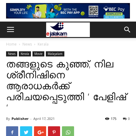
Home
News
Kerala
News
Kerala
Movie
Malayalam
തങ്ങളുടെ കുഞ്ഞ്, നില
ശ്രീനിഷിനെ
ആരാധകർക്ക്
പരിചയപ്പെടുത്തി ‘ പേളിഷ്
‘
By
Publisher
-
April 17, 2021
175
0