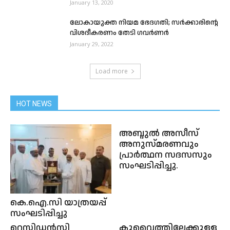
January 13, 2020
ലോകായുക്ത നിയമ ഭേദഗതി; സർക്കാരിന്റെ
വിശദീകരണം തേടി ഗവർണർ
January 29, 2022
Load more
HOT NEWS
അബ്ദുല്‍ അസീസ്‌
അനുസ്മരണവും
പ്രാര്‍ത്ഥന സദസസും
സംഘടിപ്പിച്ചു.
കെ.ഐ.സി യാത്രയപ്പ്
സംഘടിപ്പിച്ചു
റെസിഡൻസി
കുവൈത്തിലേക്കുള്ള