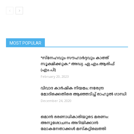
MOST POPULAR
*സ്നേഹവും സൗഹാർദ്ദവും കാത്ത്
സൂക്ഷിക്കുക:* അഡ്വ. ഏ.എം.ആരിഫ്
(എം.പി)
February 20, 2023
വിവാദ കാർഷിക നിയമം; നരേന്ദ്ര
മോദിക്കെതിരെ ആഞ്ഞടിച്ച് രാഹുൽ ഗാന്ധി
December 24, 2020
ഒമാൻ ഭരണാധികാരിയുടെ മരണം:
അനുശോചനം അറിയിക്കാൻ
ലോകനേതാക്കൾ മസ്കറ്റിലെത്തി