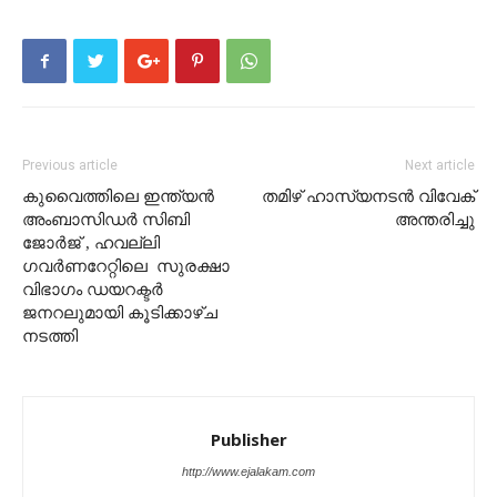
Previous article
Next article
കുവൈത്തിലെ ഇന്ത്യൻ
തമിഴ് ഹാസ്യനടൻ വിവേക്
അംബാസിഡർ സിബി
അന്തരിച്ചു
ജോർജ് , ഹവല്ലി
ഗവർണറേറ്റിലെ സുരക്ഷാ
വിഭാഗം ഡയറക്ടർ
ജനറലുമായി കൂടിക്കാഴ്ച
നടത്തി
Publisher
http://www.ejalakam.com