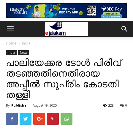
Home
India
India
News
പാലിയേക്കര ടോള്‍ പിരിവ്
തടഞ്ഞതിനെതിരായ
അപ്പീല്‍ സുപ്രിം കോടതി
തള്ളി
By
Publisher
-
August 19, 2025
228
0