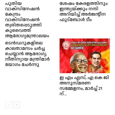
പുതിയ
ശേഷം കേരളത്തിനും
വാക്‌സിനേഷന്‍
ഇന്ത്യയ്ക്കും നന്ദി
കേന്ദ്രം
അറിയിച്ച് അർജന്റീന
വാക്‌സിനേഷന്‍
ഫുട്ബോൾ ടീം
ത്വരിതപ്പെടുത്തി
കുവൈത്ത്‌
ആരോഗ്യമന്ത്രാലയം
ടെൻഡറുകളിലെ
കാലതാമസം ചർച്ച
ചെയ്യാൻ ആരോഗ്യ,
നീതിന്യായ മന്ത്രിമാർ
യോഗം ചേർന്നു
ഇ എം എസ്, എ കെ ജി
അനുസ്മരണ
സമ്മേളനം, മാർച്ച്‌ 21
ന്...