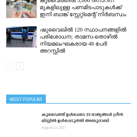
കുവൈത്തിൽ 3,000 ദിനാറിന്
മുകളിലുള്ള പണമിടപാടുകൾക്ക്
ഇനി ബാങ്ക് സ്റ്റേറ്റ്മെന്റ് നിർബന്ധം
ഷുവൈഖിൽ 120 സ്ഥാപനങ്ങളിൽ
പരിശോധന; താമസ-തൊഴിൽ
നിയമലംഘകരായ 48 പേർ
അറസ്റ്റിൽ
MOST POPULAR
കുവൈത്ത് ഉൾപ്പെടെ 33 രാജ്യങ്ങൾ ഗ്രീൻ
ലിസ്റ്റിൽ ഉൾപ്പെടുത്തി അബുദാബി
August 22, 2021