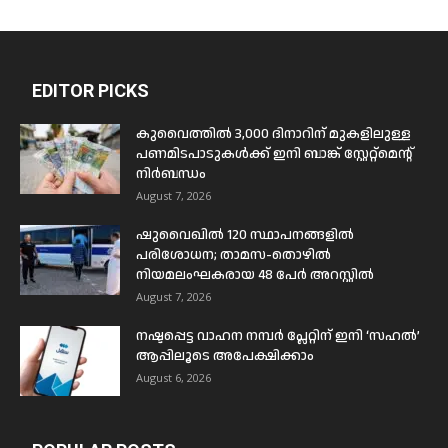
EDITOR PICKS
കുവൈത്തിൽ 3,000 ദിനാറിന് മുകളിലുള്ള
പണമിടപാടുകൾക്ക് ഇനി ബാങ്ക് സ്റ്റേറ്റ്മെന്റ്
നിർബന്ധം
August 7, 2026
ഷുവൈഖിൽ 120 സ്ഥാപനങ്ങളിൽ
പരിശോധന; താമസ-തൊഴിൽ
നിയമലംഘകരായ 48 പേർ അറസ്റ്റിൽ
August 7, 2026
നഷ്ടപ്പെട്ട വാഹന നമ്പർ പ്ലേറ്റിന് ഇനി ‘സഹൽ’
ആപ്പിലൂടെ അപേക്ഷിക്കാം
August 6, 2026