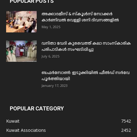
POPULAR POSTS
അക്കാദമീസ് & സ്കൂൾസ് സോക്കർ
കാർണിവൽ വെള്ളി ശനി ദിവസങ്ങളിൽ
May 1, 2025
വനിതാ വേദി കുവൈത്ത് കലാ സാംസ്കാരിക
പരിപാടികൾ സംഘടിപ്പിച്ചു
July 6, 2025
ബഫര്‍സോണ്‍: ഇടുക്കിയില്‍ ഫീല്‍ഡ് സര്‍വേ
പൂര്‍ത്തിയായി
January 17, 2023
POPULAR CATEGORY
Kuwait
7542
Kuwait Associations
2452