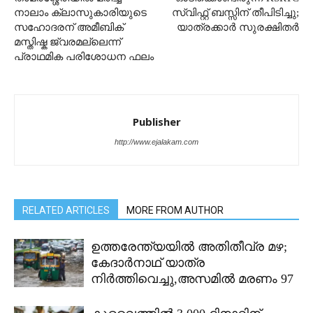
നാലാം ക്ലാസുകാരിയുടെ
സ്വിഫ്റ്റ് ബസ്സിന് തീപിടിച്ചു;
സഹോദരന് അമീബിക്
യാത്രക്കാർ സുരക്ഷിതർ
മസ്തിഷ്ക ജ്വരമല്ലെന്ന്
പ്രാഥമിക പരിശോധന ഫലം
Publisher
http://www.ejalakam.com
RELATED ARTICLES
MORE FROM AUTHOR
ഉത്തരേന്ത്യയിൽ അതിതീവ്ര മഴ;
കേദാർനാഥ് യാത്ര
നിർത്തിവെച്ചു,അസമിൽ മരണം 97