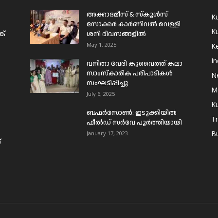
അക്കാദമീസ് & സ്കൂൾസ്
K
സോക്കർ കാർണിവൽ വെള്ളി
Ku
ക്
ശനി ദിവസങ്ങളിൽ
May 1, 2025
Ke
In
വനിതാ വേദി കുവൈത്ത് കലാ
സാംസ്കാരിക പരിപാടികൾ
N
സംഘടിപ്പിച്ചു
Mi
July 6, 2025
Ku
ബഫര്‍സോണ്‍: ഇടുക്കിയില്‍
T
ഫീല്‍ഡ് സര്‍വേ പൂര്‍ത്തിയായി
B
January 17, 2023
്