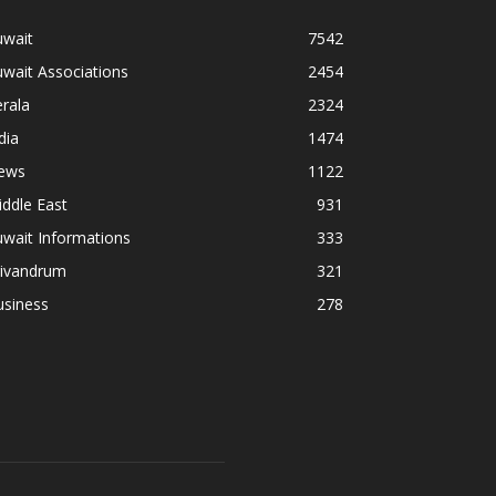
uwait
7542
wait Associations
2454
rala
2324
dia
1474
ews
1122
ddle East
931
wait Informations
333
rivandrum
321
usiness
278