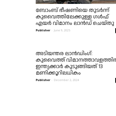
ബോംബ് ഭീഷണിയെ തുടർന്ന്
കുവൈത്തിലേക്കുള്ള ഗൾഫ്
എയർ വിമാനം ലാൻഡ് ചെയ്തു
Publisher
-
June 9, 2025
അടിയന്തര ലാൻഡിംഗ്:
കുവൈത്ത് വിമാനത്താവളത്ത
ഇന്ത്യക്കാർ കുടുങ്ങിയത് 13
മണിക്കൂറിലധികം
Publisher
-
December 2, 2024