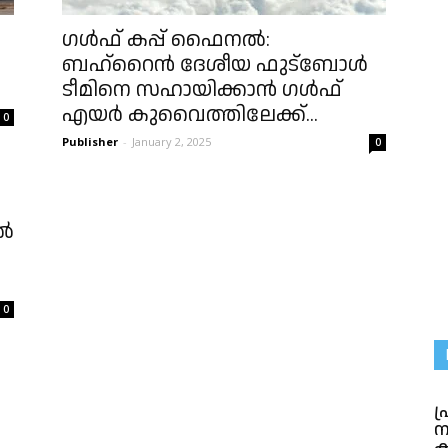
ഗൾഫ് കപ്പ് ഫൈനൽ:
ബഹ്‌റൈൻ ദേശീയ ഫുട്‌ബോൾ
ടീമിനെ സഹായിക്കാൻ ഗൾഫ്
എയർ കുവൈത്തിലേക്ക്...
0
Publisher
-
January 2, 2025
0
ിൽ
0
പ
ന
ക