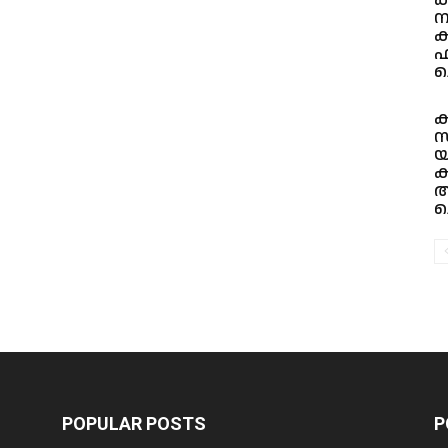
ന
ക
ഫ
ച
ക
സ
യ
ക
ആ
ച
POPULAR POSTS
P