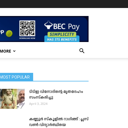
 MORE
MOST POPULAR
ടിടിഇ വിനോദിന്റെ മൃതദേഹം
സംസ്‌കരിച്ചു
April 3, 2024
കണ്ണൂർ സ്കൂളിൽ റാഗിങ്ങ് : പ്ലസ്
വൺ വിദ്യാർത്ഥിയെ