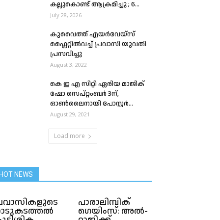
കല്ലുകൊണ്ട് ആക്രമിച്ചു ; 6...
July 28, 2026
കുവൈത്ത് എയർവേയ്സ്
ഫ്ലൈറ്റിൽവച്ച് പ്രവാസി യുവതി
പ്രസവിച്ചു
August 3, 2022
കെ ഇ എ സിറ്റി ഏരിയ മാജിക്‌
ഷോ സെപ്റ്റംബർ 3ന്,
ഓൺലൈനായി പോസ്റ്റർ...
August 29, 2021
Load more
HOT NEWS
്രവാസികളുടെ
പാരാലിമ്പിക്
ാടുകടത്തൽ
ഗെയിംസ്: അൽ-
ുടിശ്ശിക
റാജിക്ക്