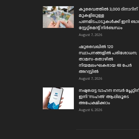
കുവൈത്തിൽ 3,000 ദിനാറിന്
മുകളിലുള്ള
പണമിടപാടുകൾക്ക് ഇനി ബാങ്
സ്റ്റേറ്റ്മെന്റ് നിർബന്ധം
August 7, 2026
ഷുവൈഖിൽ 120
സ്ഥാപനങ്ങളിൽ പരിശോധന;
താമസ-തൊഴിൽ
നിയമലംഘകരായ 48 പേർ
അറസ്റ്റിൽ
August 7, 2026
നഷ്ടപ്പെട്ട വാഹന നമ്പർ പ്ലേറ്റിന
ഇനി ‘സഹൽ’ ആപ്പിലൂടെ
അപേക്ഷിക്കാം
August 6, 2026