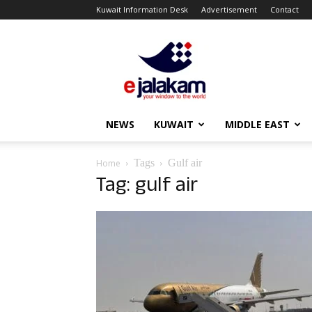
Kuwait Information Desk
Advertisement
Contact
ejalakam
NEWS
KUWAIT
MIDDLE EAST
Tags
Gulf air
Home
Tag: gulf air