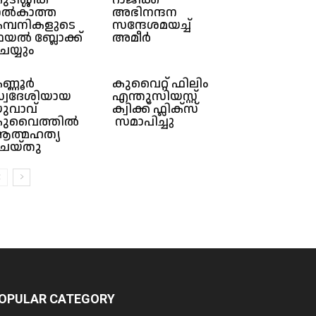
ൽകാത്ത
അഭിനന്ദന
മ്പനികളുടെ
സന്ദേശമയച്ച്
യൽ ബ്ലോക്ക്
അമീർ
െയ്യും
ണ്ണൂർ
കുവൈറ്റ് ഫിലിം
്വദേശിയായ
എന്തുസിയസ്റ്റ്
ുവാവ്
ക്വിക്ക് ഫ്ലിക്സ്
ുവൈത്തിൽ
സമാപിച്ചു
ത്മഹത്യ
െയ്തു
OPULAR CATEGORY