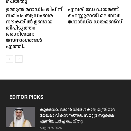
ചെയ്തു
ഉമ്മുൽ മറാഡിം ദ്വീപിന്
എവരി ഡേ ഡയമണ്ട്
സമീപം ആഡംബര
ഫെസ്റ്റുമായി മലബാര്‍
നൗകയിൽ ഉണ്ടായ
ഗോള്‍ഡ്& ഡയമണ്ട്സ്
തീപിടുത്തം
അഗ്നിശമന
സേനാംഗങ്ങൾ
എത്തി...
EDITOR PICKS
കുവൈറ്റ്, ഒമാൻ വിദേശകാര്യ മന്ത്രിമാർ
മേഖലാ വികസനങ്ങൾ, സമുദ്ര സുരക്ഷ
എന്നിവ ചർച്ച ചെയ്തു
August 9, 2026