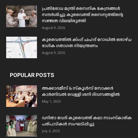
പ്രതിരോധ മന്ത്രി സൈനിക കേന്ദ്രങ്ങൾ
സന്ദർശിച്ചു; കുവൈത്ത് സൈന്യത്തിന്റെ
സജ്ജത വിലയിരുത്തി
August 9, 2026
കുവൈത്തിൽ കിംഗ് ഫഹദ് റോഡിൽ ഒരാഴ്ച
ഭാഗിക ഗതാഗത നിയന്ത്രണം
August 9, 2026
POPULAR POSTS
അക്കാദമീസ് & സ്കൂൾസ് സോക്കർ
കാർണിവൽ വെള്ളി ശനി ദിവസങ്ങളിൽ
May 1, 2025
വനിതാ വേദി കുവൈത്ത് കലാ സാംസ്കാരിക
പരിപാടികൾ സംഘടിപ്പിച്ചു
July 6, 2025