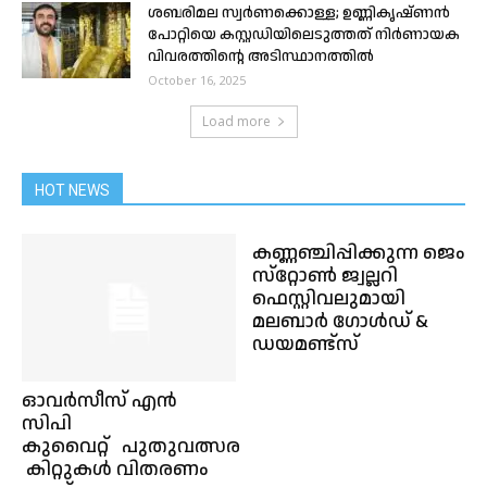
ശബരിമല സ്വർണക്കൊള്ള; ഉണ്ണികൃഷ്ണൻ
പോറ്റിയെ കസ്റ്റഡിയിലെടുത്തത് നിർണായക
വിവരത്തിന്റെ അടിസ്ഥാനത്തിൽ
October 16, 2025
Load more
HOT NEWS
കണ്ണഞ്ചിപ്പിക്കുന്ന ജെം
സ്‌റ്റോണ്‍ ജ്വല്ലറി
ഫെസ്റ്റിവലുമായി
മലബാര്‍ ഗോള്‍ഡ് &
ഡയമണ്ട്‌സ്
ഓവർസീസ് എൻ
സിപി
കുവൈറ്റ് പുതുവത്സര
കിറ്റുകൾ വിതരണം