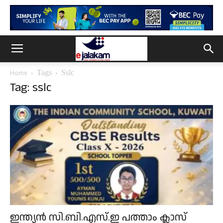
Tags
Sslc
Home
Tag: sslc
ഇന്ത്യൻ സി.ബി.എസ്.ഇ പത്താം ക്ലാസ്