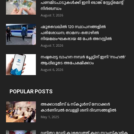
പണമിടപാടുകൾക്ക് ഇനി ബാങ്ക് സ്റ്റേറ്റ്മെന്റ്
നിർബന്ധം
August 7, 2026
ഷുവൈഖിൽ 120 സ്ഥാപനങ്ങളിൽ
പരിശോധന; താമസ-തൊഴിൽ
നിയമലംഘകരായ 48 പേർ അറസ്റ്റിൽ
August 7, 2026
നഷ്ടപ്പെട്ട വാഹന നമ്പർ പ്ലേറ്റിന് ഇനി ‘സഹൽ’
ആപ്പിലൂടെ അപേക്ഷിക്കാം
August 6, 2026
POPULAR POSTS
അക്കാദമീസ് & സ്കൂൾസ് സോക്കർ
കാർണിവൽ വെള്ളി ശനി ദിവസങ്ങളിൽ
May 1, 2025
വനിതാ വേദി കുവൈത്ത് കലാ സാംസ്കാരിക