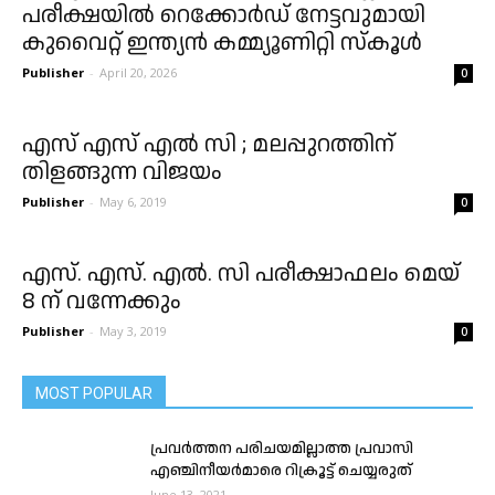
പരീക്ഷയിൽ റെക്കോർഡ് നേട്ടവുമായി
കുവൈറ്റ് ഇന്ത്യൻ കമ്മ്യൂണിറ്റി സ്കൂൾ
Publisher
-
April 20, 2026
0
എസ് എസ് എൽ സി ; മലപ്പുറത്തിന്
തിളങ്ങുന്ന വിജയം
Publisher
-
May 6, 2019
0
എസ്. എസ്. എൽ. സി പരീക്ഷാഫലം മെയ്
8 ന് വന്നേക്കും
Publisher
-
May 3, 2019
0
MOST POPULAR
പ്രവർത്തന പരിചയമില്ലാത്ത പ്രവാസി
എഞ്ചിനീയർമാരെ റിക്രൂട്ട് ചെയ്യരുത്
June 13, 2021