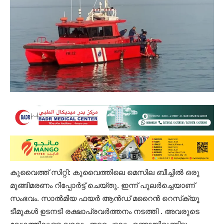
കുവൈത്ത് സിറ്റി: കുവൈത്തിലെ മെസില ബീച്ചിൽ ഒരു
മുങ്ങിമരണം റിപ്പോർട്ട് ചെയ്തു. ഇന്ന് പുലർച്ചെയാണ്
സംഭവം. സാൽമിയ ഫയർ ആൻഡ് മറൈൻ റെസ്‌ക്യൂ
ടീമുകൾ ഉടനടി രക്ഷാപ്രവർത്തനം നടത്തി . അവരുടെ