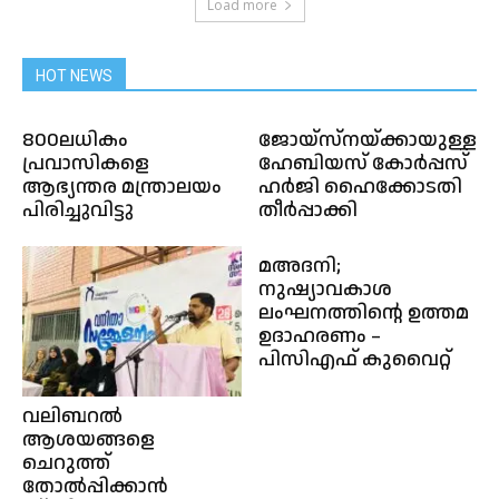
Load more
HOT NEWS
800ലധികം
ജോയ്‌സ്‌നയ്ക്കായുള്ള
പ്രവാസികളെ
ഹേബിയസ് കോര്‍പ്പസ്
ആഭ്യന്തര മന്ത്രാലയം
ഹര്‍ജി ഹൈക്കോടതി
പിരിച്ചുവിട്ടു
തീര്‍പ്പാക്കി
മഅദനി;
നുഷ്യാവകാശ
ലംഘനത്തിന്റെ ഉത്തമ
ഉദാഹരണം –
പിസിഎഫ് കുവൈറ്റ്
വലിബറൽ
ആശയങ്ങളെ
ചെറുത്ത്
തോൽപ്പിക്കാൻ