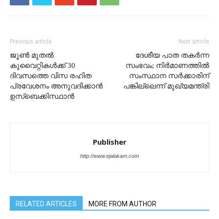
Previous article
Next article
ജൂൺ മുതൽ
ദേശീയ പാത തകർന്ന
കുവൈറ്റികൾക്ക് 30
സംഭവം; നിര്‍മാണത്തിൽ
ദിവസത്തെ വിസ രഹിത
സംസ്ഥാന സര്‍ക്കാരിന്
പ്രവേശനം അനുവദിക്കാൻ
പങ്കില്ലെന്ന് മുഖ്യമന്ത്രി
ഉസ്ബെക്കിസ്ഥാൻ
Publisher
http://www.ejalakam.com
RELATED ARTICLES
MORE FROM AUTHOR