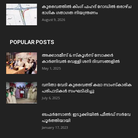
കുവൈത്തിൽ കിംഗ് ഫഹദ് റോഡിൽ ഒരാഴ്ച
ഭാഗിക ഗതാഗത നിയന്ത്രണം
August 9, 2026
POPULAR POSTS
അക്കാദമീസ് & സ്കൂൾസ് സോക്കർ
കാർണിവൽ വെള്ളി ശനി ദിവസങ്ങളിൽ
May 1, 2025
വനിതാ വേദി കുവൈത്ത് കലാ സാംസ്കാരിക
പരിപാടികൾ സംഘടിപ്പിച്ചു
July 6, 2025
ബഫര്‍സോണ്‍: ഇടുക്കിയില്‍ ഫീല്‍ഡ് സര്‍വേ
പൂര്‍ത്തിയായി
January 17, 2023