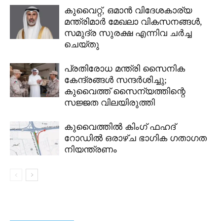
കുവൈറ്റ്, ഒമാൻ വിദേശകാര്യ
മന്ത്രിമാർ മേഖലാ വികസനങ്ങൾ,
സമുദ്ര സുരക്ഷ എന്നിവ ചർച്ച
ചെയ്തു
പ്രതിരോധ മന്ത്രി സൈനിക
കേന്ദ്രങ്ങൾ സന്ദർശിച്ചു;
കുവൈത്ത് സൈന്യത്തിന്റെ
സജ്ജത വിലയിരുത്തി
കുവൈത്തിൽ കിംഗ് ഫഹദ്
റോഡിൽ ഒരാഴ്ച ഭാഗിക ഗതാഗത
നിയന്ത്രണം