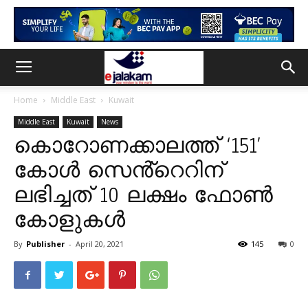
Home
Middle East
Kuwait
Middle East
Kuwait
News
കൊറോണക്കാലത്ത് ‘151’
കോൾ സെൻ്റെറിന്
ലഭിച്ചത് 10 ലക്ഷം ഫോൺ
കോളുകൾ
By
Publisher
-
April 20, 2021
145
0