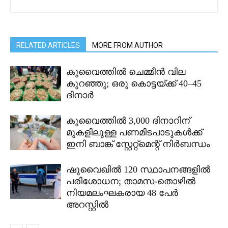
RELATED ARTICLES
MORE FROM AUTHOR
കുവൈത്തിൽ ചെമ്മീൻ വില
കുറഞ്ഞു; ഒരു കൊട്ടയ്ക്ക് 40–45
ദിനാർ
കുവൈത്തിൽ 3,000 ദിനാറിന്
മുകളിലുള്ള പണമിടപാടുകൾക്ക്
ഇനി ബാങ്ക് സ്റ്റേറ്റ്മെന്റ് നിർബന്ധം
ഷുവൈഖിൽ 120 സ്ഥാപനങ്ങളിൽ
പരിശോധന; താമസ-തൊഴിൽ
നിയമലംഘകരായ 48 പേർ
അറസ്റ്റിൽ