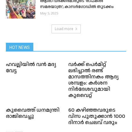
ആശാ വർക്കർമാരുടെ ‘രാപകൽ
സമരയാത്ര’; കാസർഗോഡിൽ തുടക്കം
May 5, 2025
Load more
HOT NEWS
ഹവല്ലിയിൽ വൻ മദ്യ
വര്‍ക്ക് പെര്‍മിറ്റ്
വേട്ട
ലഭിച്ചാല്‍‌ രണ്ട്
മാസത്തിനകം ആദ്യ
ശമ്പളം: കര്‍ശന
നിര്‍ദേശവുമായി
കുവൈറ്റ്
കുവൈത്ത് ധനമന്ത്രി
60 കഴിഞ്ഞവരുടെ
രാജിവെച്ചു
വിസ പുതുക്കാന്‍ 1000
ദിനാര്‍ ചെലവ് വരും