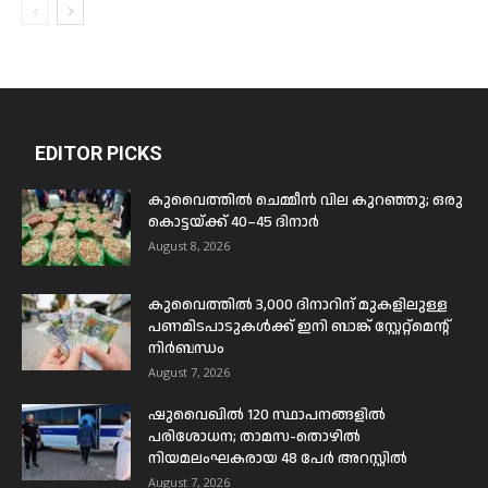
EDITOR PICKS
കുവൈത്തിൽ ചെമ്മീൻ വില കുറഞ്ഞു; ഒരു
കൊട്ടയ്ക്ക് 40–45 ദിനാർ
August 8, 2026
കുവൈത്തിൽ 3,000 ദിനാറിന് മുകളിലുള്ള
പണമിടപാടുകൾക്ക് ഇനി ബാങ്ക് സ്റ്റേറ്റ്മെന്റ്
നിർബന്ധം
August 7, 2026
ഷുവൈഖിൽ 120 സ്ഥാപനങ്ങളിൽ
പരിശോധന; താമസ-തൊഴിൽ
നിയമലംഘകരായ 48 പേർ അറസ്റ്റിൽ
August 7, 2026