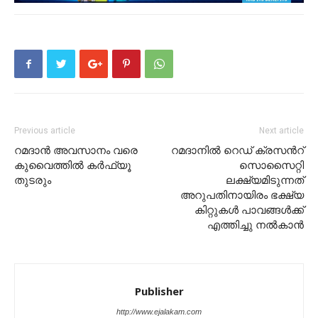
Previous article
Next article
റമദാൻ അവസാനം വരെ
റമദാനിൽ റെഡ് ക്രസൻറ്
കുവൈത്തിൽ കർഫ്യൂ
സൊസൈറ്റി
തുടരും
ലക്ഷ്യമിടുന്നത്
അറുപതിനായിരം ഭക്ഷ്യ
കിറ്റുകൾ പാവങ്ങൾക്ക്
എത്തിച്ചു നൽകാൻ
Publisher
http://www.ejalakam.com