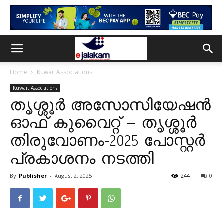
Home
Kuwait Associations
Kuwait Associations
തൃശ്ശൂർ അസോസിയേഷൻ
ഓഫ് കുവൈറ്റ് – തൃശ്ശൂർ
തിരുവോണം-2025 പോസ്റ്റർ
പ്രകാശനം നടത്തി
By
Publisher
-
August 2, 2025
244
0