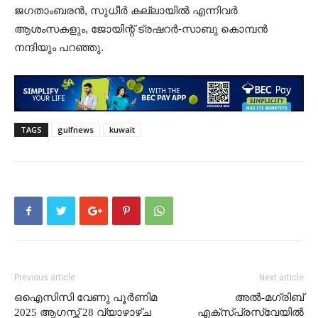
ജഗതാംബരൻ, സുധീർ കല്ലായിൽ എന്നിവർ
ആശംസകളും, ജോയിന്റ് ട്രഷറർ-സാബു കൊമ്പൻ
നന്ദിയും പറഞ്ഞു.
TAGS
gulfnews
kuwait
Previous article
Next article
ഒഐസിസി വേണു പൂർണിമ
അൽ-മഗ്‌രിബ്
2025 ആഗസ്ത് 28 വ്യാഴാഴ്ച
എക്‌സ്‌പ്രസ്‌വേയിൽ