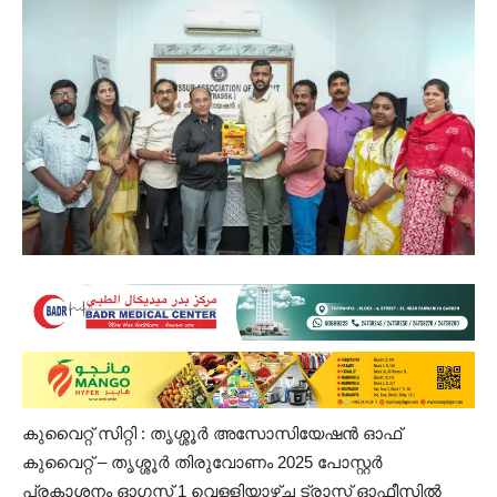
കുവൈറ്റ്‌ സിറ്റി : തൃശ്ശൂർ അസോസിയേഷൻ ഓഫ്
കുവൈറ്റ് – തൃശ്ശൂർ തിരുവോണം 2025 പോസ്റ്റർ
പ്രകാശനം ഓഗസ്റ്റ് 1 വെള്ളിയാഴ്ച ട്രാസ്ക്‌ ഓഫീസിൽ