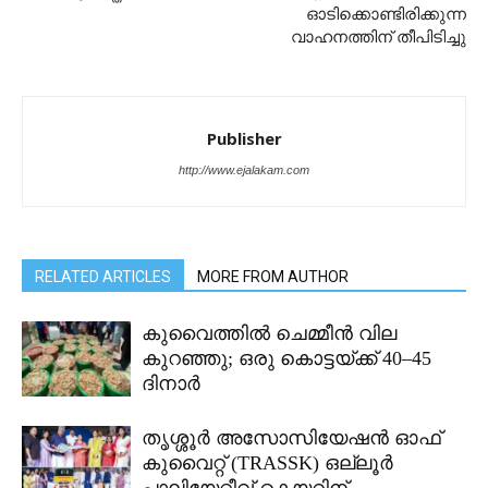
ഓടിക്കൊണ്ടിരിക്കുന്ന
വാഹനത്തിന് തീപിടിച്ചു
Publisher
http://www.ejalakam.com
RELATED ARTICLES
MORE FROM AUTHOR
കുവൈത്തിൽ ചെമ്മീൻ വില
കുറഞ്ഞു; ഒരു കൊട്ടയ്ക്ക് 40–45
ദിനാർ
തൃശ്ശൂർ അസോസിയേഷൻ ഓഫ്
കുവൈറ്റ്‌ (TRASSK) ഒല്ലൂർ
പാലിയേറ്റീവ് കെയറിന്