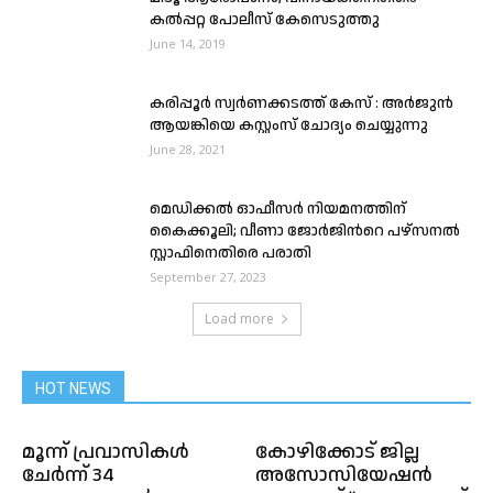
കൽപ്പറ്റ പോലീസ് കേസെടുത്തു
June 14, 2019
കരിപ്പൂര്‍ സ്വര്‍ണക്കടത്ത് കേസ് : അർജുൻ
ആയങ്കിയെ കസ്റ്റംസ് ചോദ്യം ചെയ്യുന്നു
June 28, 2021
മെഡിക്കൽ ഓഫീസർ നിയമനത്തിന്
കൈക്കൂലി; വീണാ ജോർജിന്‍റെ പഴ്സനൽ
സ്റ്റാഫിനെതിരെ പരാതി
September 27, 2023
Load more
HOT NEWS
മൂന്ന് പ്രവാസികൾ
കോഴിക്കോട് ജില്ല
ചേർന്ന് 34
അസോസിയേഷൻ