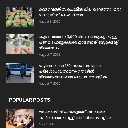
കുവൈത്തിൽ ചെമ്മീൻ വില കുറഞ്ഞു; ഒരു
കൊട്ടയ്ക്ക് 40–45 ദിനാർ
August 8, 2026
കുവൈത്തിൽ 3,000 ദിനാറിന് മുകളിലുള്ള
പണമിടപാടുകൾക്ക് ഇനി ബാങ്ക് സ്റ്റേറ്റ്മെന്റ്
നിർബന്ധം
August 7, 2026
ഷുവൈഖിൽ 120 സ്ഥാപനങ്ങളിൽ
പരിശോധന; താമസ-തൊഴിൽ
നിയമലംഘകരായ 48 പേർ അറസ്റ്റിൽ
August 7, 2026
POPULAR POSTS
അക്കാദമീസ് & സ്കൂൾസ് സോക്കർ
കാർണിവൽ വെള്ളി ശനി ദിവസങ്ങളിൽ
May 1, 2025