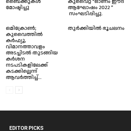
ബൈക്കുകൾ
കുവൈറ്റ് “ഓണം ഈദ്
മോഷ്ടിച്ചു
ആഘോഷം 2022 ”
സംഘടിപ്പിച്ചു.
ഒമിക്രോൺ;
തുർക്കിയിൽ ഭൂചലനം
കുവൈത്തിൽ
കർഫ്യൂ,
വിമാനത്താവളം
അടച്ചിടൽ തുടങ്ങിയ
കർശന
നടപടികളിലേക്ക്
കടക്കില്ലെന്ന്
ആവർത്തിച്ച്...
EDITOR PICKS