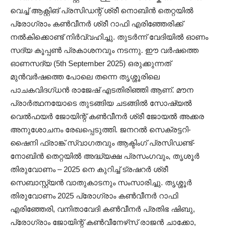
വെച്ച് ആക്റ്റിങ് പ്രസിഡന്റ് ശ്രീ നൊബിൻ തെറ്റയിൽ
പ്രോഗ്രാം കൺവീനർ ശ്രീ റാഫി എരിഞ്ഞേരിക്ക്‌
നൽകിക്കൊണ്ട് നിർവ്വഹിച്ചു. തുടർന്ന് വേദിയിൽ ഓണം
സദ്യ കൂപ്പൺ പ്രകാശനവും നടന്നു. ഈ വർഷത്തെ
ഓണസദ്യ (5th September 2025) ഒരുക്കുന്നത്
മുൻവർഷത്തെ പോലെ തന്നെ തൃശ്ശൂരിലെ
പാചകവിദഗ്ധൻ രാജേഷ് എടതിരിഞ്ഞി ആണ്. മൗന
പ്രാർത്ഥനയോടെ തുടങ്ങിയ ചടങ്ങിൽ സോഷ്യൽ
വെൽഫയർ ജോയിന്റ് കൺവീനർ ശ്രീ ജോയൽ അക്കര
അനുശോചനം രേഖപ്പെടുത്തി. ജനറൽ സെക്രട്ടറി-
ഷൈനി ഫ്രാങ്ക് സ്വാഗതവും ആക്ടിംഗ് പ്രസിഡണ്ട്-
നോബിൻ തെറ്റയിൽ അദ്ധ്യക്ഷ പ്രസംഗവും, തൃശൂർ
തിരുവോണം – 2025 നെ കുറിച്ച് ട്രഷറർ ശ്രീ
സെബാസ്റ്റ്യൻ വാതുകാടനും സംസാരിച്ചു. തൃശ്ശൂർ
തിരുവോണം 2025 പ്രോഗ്രാം കൺവീനർ റാഫി
എരിഞ്ഞേരി, വനിതാവേദി കൺവീനർ പ്രതിഭ ഷിബു,
പ്രോഗ്രാം ജോയിന്റ് കൺവീനേഴ്‌സ് രാജൻ ചാക്കോ,