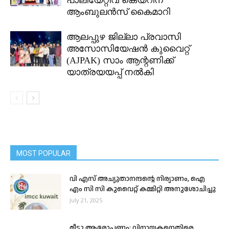
ആംബുലൻസ് കൈമാറി
ആലപ്പുഴ ജില്ലാ പ്രവാസി
അസോസിയേഷൻ കുവൈറ്റ്
(AJPAK) സാം ആന്റണിക്ക്
യാത്രയയപ്പ് നൽകി
MOST POPULAR
വി എസ് അച്യുതാനന്ദന്റെ നിര്യാണം, ഐ
എം സി സി കുവൈറ്റ് കമ്മിറ്റി അനുശോചിച്ചു
July 21, 2025
മീടൂ ആരോപണം; വിനായകനെതിരെ